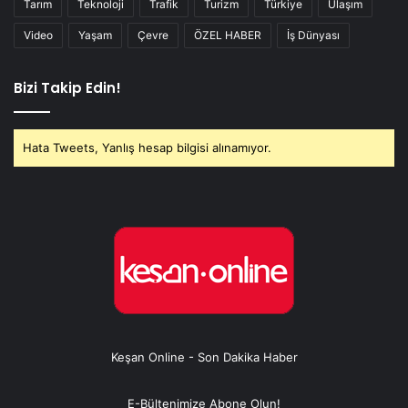
Tarım
Teknoloji
Trafik
Turizm
Türkiye
Ulaşım
Video
Yaşam
Çevre
ÖZEL HABER
İş Dünyası
Bizi Takip Edin!
Hata Tweets, Yanlış hesap bilgisi alınamıyor.
Keşan Online - Son Dakika Haber
E-Bültenimize Abone Olun!