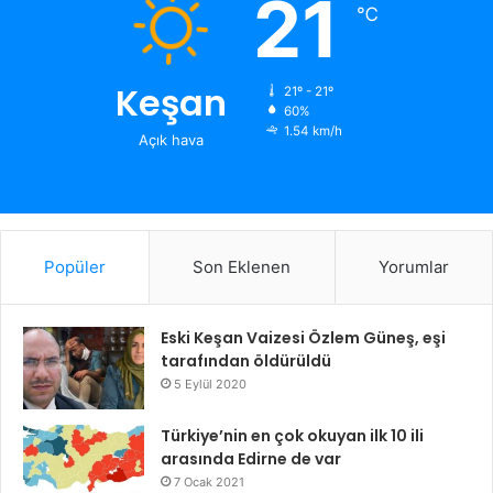
21
℃
Keşan
21º - 21º
60%
1.54 km/h
Açık hava
Popüler
Son Eklenen
Yorumlar
Eski Keşan Vaizesi Özlem Güneş, eşi
tarafından öldürüldü
5 Eylül 2020
Türkiye’nin en çok okuyan ilk 10 ili
arasında Edirne de var
7 Ocak 2021