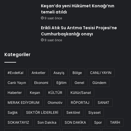
Keşan’da yeni Hükümet Konağı’nın
temeli atıldı
9 saat önce
Erikli Atık Su Arıtma Tesisi Projesi’ne
Cumhurbaşkanlığı onayı
9 saat önce
Kategoriler
#EvdeKal
Anketler
Asayiş
Bölge
CANLI YAYIN
Canlı Yayın
Ekonomi
Eğitim
Genel
Gündem
Haberler
Keşan
KÜLTÜR
Kültür/Sanat
MERAK EDİYORUM
Otomotiv
RÖPORTAJ
SANAT
Sağlık
SEKTÖR LİDERLERİ
Sektörel
Siyaset
SOKAKTAYIZ
Son Dakika
SON DAKİKA
Spor
TARİH