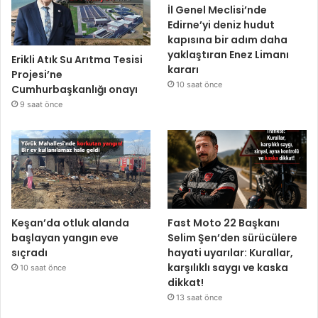
İl Genel Meclisi’nde
Edirne’yi deniz hudut
kapısına bir adım daha
yaklaştıran Enez Limanı
Erikli Atık Su Arıtma Tesisi
kararı
Projesi’ne
10 saat önce
Cumhurbaşkanlığı onayı
9 saat önce
Keşan’da otluk alanda
Fast Moto 22 Başkanı
başlayan yangın eve
Selim Şen’den sürücülere
sıçradı
hayati uyarılar: Kurallar,
karşılıklı saygı ve kaska
10 saat önce
dikkat!
13 saat önce