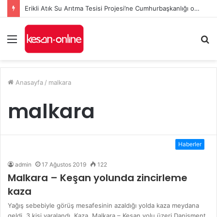
Erikli Atık Su Arıtma Tesisi Projesi’ne Cumhurbaşkanlığı onayı
Menü
A
y
...
Anasayfa
/
malkara
malkara
Haberler
admin
17 Ağustos 2019
122
Malkara – Keşan yolunda zincirleme
kaza
Yağış sebebiyle görüş mesafesinin azaldığı yolda kaza meydana
geldi. 3 kişi yaralandı. Kaza, Malkara – Keşan yolu üzeri Danişment