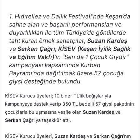
posta
göndermek
1. Hıdırellez ve Dallık Festivali’nde Keşan’da
sahne alan ve başarılı performansları ve
duyarlılıkları ile tüm Türkiye’de gönüllerde
taht kuran örnek sanatçılar;
Suzan Kardeş
ve
Serkan Çağrı
;
KİSEV (Keşan İyilik Sağlık
ve Eğitim Vakfı)
’in “Sen de 1 Çocuk Giydir”
kampanyası kapsamında Kurban
Bayramı’nda dağıtılmak üzere 57 çocuğa
giysi desteğinde bulundu.
KİSEV Kurucu üyeleri; 10 biner TL’lik bağışlarıyla
kampanyaya destek verip 350 TL bedelli 57 giysi paketinin
çocuklarla buluşmasına vesile olan
Suzan Kardeş
ve
Serkan Çağrı
’ya teşekkür etti.
KİSEV Kurucu üyeleri,
Suzan Kardeş
ve
Serkan
Çağrı
’nın