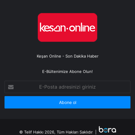
Keşan Online - Son Dakika Haber
E-Bültenimize Abone Olun!
E-
Posta
adresinizi
giriniz
© Telif Hakkı 2026, Tüm Hakları Saklıdır |