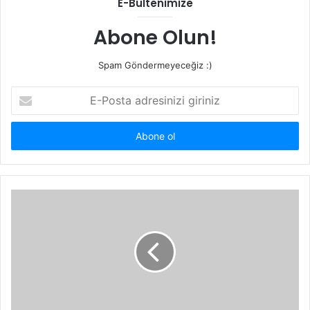
E-Bültenimize
Abone Olun!
Spam Göndermeyeceğiz :)
E-
Posta
adresinizi
giriniz