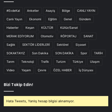
#EvdeKal
Anketler
Asayiş
Bölge
CANLI YAYIN
Canlı Yayın
Ekonomi
Eğitim
Genel
Gündem
Haberler
Keşan
KÜLTÜR
Kültür/Sanat
MERAK EDİYORUM
Otomotiv
RÖPORTAJ
SANAT
Sağlık
SEKTÖR LİDERLERİ
Sektörel
Siyaset
SOKAKTAYIZ
Son Dakika
SON DAKİKA
Spor
TARİH
Tarım
Teknoloji
Trafik
Turizm
Türkiye
Ulaşım
Video
Yaşam
Çevre
ÖZEL HABER
İş Dünyası
Bizi Takip Edin!
Hata Tweets, Yanlış hesap bilgisi alınamıyor.