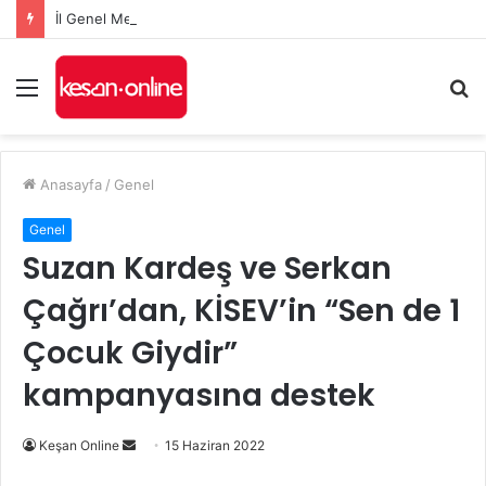
İl Genel Meclisi’nde Edirne’yi deniz hudut kapısına bir adım daha yaklaştıran Enez Limanı kararı
Menü
A
y
...
Anasayfa
/
Genel
Genel
Suzan Kardeş ve Serkan
Çağrı’dan, KİSEV’in “Sen de 1
Çocuk Giydir”
kampanyasına destek
Bir
Keşan Online
15 Haziran 2022
e-