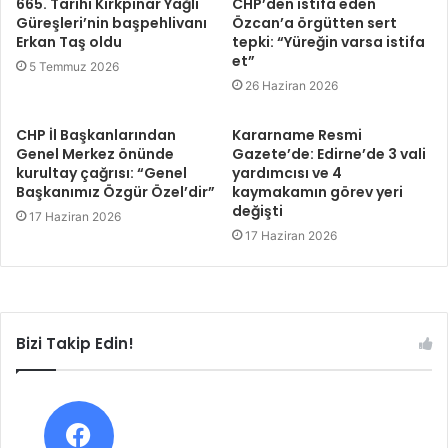
665. Tarihi Kırkpınar Yağlı
CHP’den istifa eden
Güreşleri’nin başpehlivanı
Özcan’a örgütten sert
Erkan Taş oldu
tepki: “Yüreğin varsa istifa
et”
5 Temmuz 2026
26 Haziran 2026
CHP İl Başkanlarından
Kararname Resmi
Genel Merkez önünde
Gazete’de: Edirne’de 3 vali
kurultay çağrısı: “Genel
yardımcısı ve 4
Başkanımız Özgür Özel’dir”
kaymakamın görev yeri
değişti
17 Haziran 2026
17 Haziran 2026
Bizi Takip Edin!