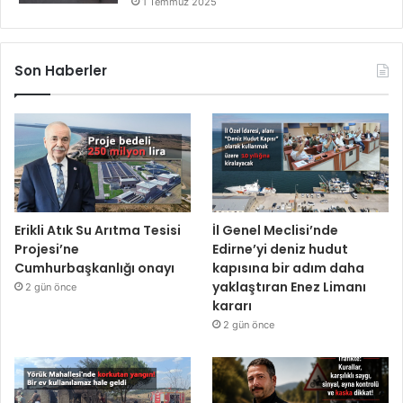
1 Temmuz 2025
Son Haberler
Erikli Atık Su Arıtma Tesisi
İl Genel Meclisi’nde
Projesi’ne
Edirne’yi deniz hudut
Cumhurbaşkanlığı onayı
kapısına bir adım daha
yaklaştıran Enez Limanı
2 gün önce
kararı
2 gün önce