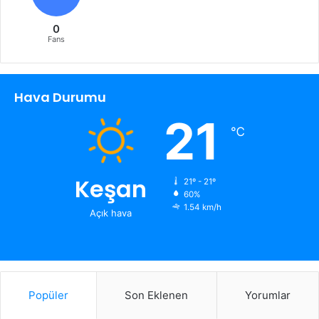
0
Fans
Hava Durumu
21
℃
Keşan
21º - 21º
60%
1.54 km/h
Açık hava
Popüler
Son Eklenen
Yorumlar