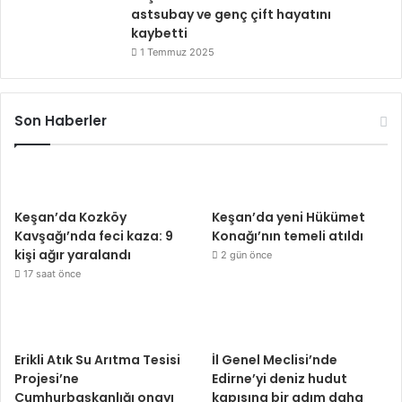
astsubay ve genç çift hayatını
kaybetti
1 Temmuz 2025
Son Haberler
Keşan’da Kozköy
Keşan’da yeni Hükümet
Kavşağı’nda feci kaza: 9
Konağı’nın temeli atıldı
kişi ağır yaralandı
2 gün önce
17 saat önce
Erikli Atık Su Arıtma Tesisi
İl Genel Meclisi’nde
Projesi’ne
Edirne’yi deniz hudut
Cumhurbaşkanlığı onayı
kapısına bir adım daha