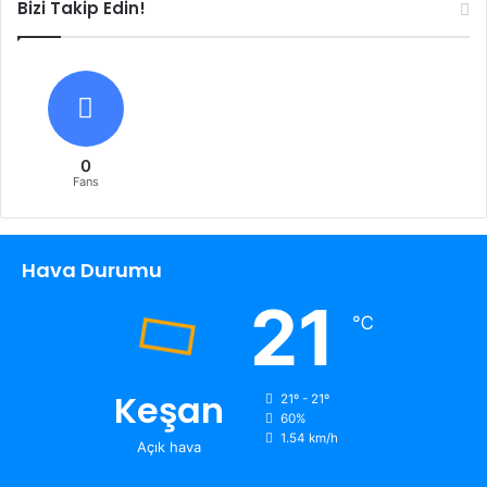
Bizi Takip Edin!
0
Fans
Hava Durumu
21
℃
Keşan
21º - 21º
60%
1.54 km/h
Açık hava