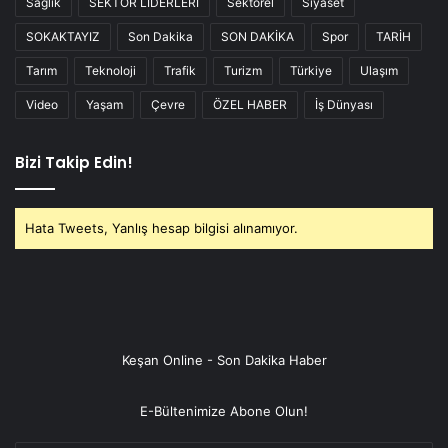
Sağlık
SEKTÖR LİDERLERİ
Sektörel
Siyaset
SOKAKTAYIZ
Son Dakika
SON DAKİKA
Spor
TARİH
Tarım
Teknoloji
Trafik
Turizm
Türkiye
Ulaşım
Video
Yaşam
Çevre
ÖZEL HABER
İş Dünyası
Bizi Takip Edin!
Hata Tweets, Yanlış hesap bilgisi alınamıyor.
Keşan Online - Son Dakika Haber
E-Bültenimize Abone Olun!