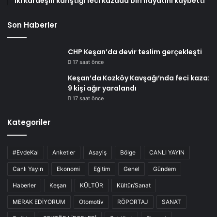
İki kardeşin karıştığı feci kazada biri hayatını kaybetti
Son Haberler
CHP Keşan’da devir teslim gerçekleşti
17 saat önce
Keşan’da Kozköy Kavşağı’nda feci kaza:
9 kişi ağır yaralandı
17 saat önce
Kategoriler
#EvdeKal
Anketler
Asayiş
Bölge
CANLI YAYIN
Canlı Yayın
Ekonomi
Eğitim
Genel
Gündem
Haberler
Keşan
KÜLTÜR
Kültür/Sanat
MERAK EDİYORUM
Otomotiv
RÖPORTAJ
SANAT