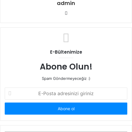
admin
Web
sitesi
E-Bültenimize
Abone Olun!
Spam Göndermeyeceğiz :)
E-
Posta
adresinizi
giriniz