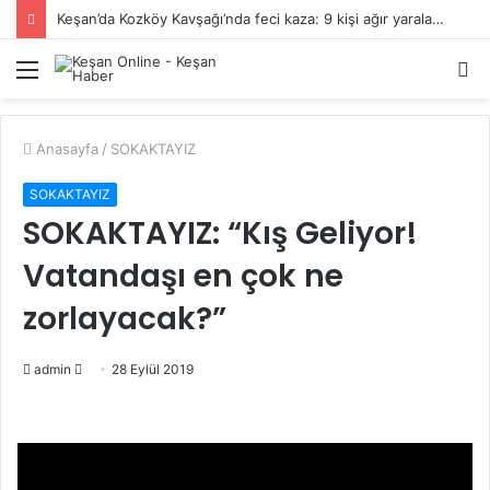
Keşan’da Kozköy Kavşağı’nda feci kaza: 9 kişi ağır yaralandı
Menü
A
y
...
Anasayfa
/
SOKAKTAYIZ
SOKAKTAYIZ
SOKAKTAYIZ: “Kış Geliyor!
Vatandaşı en çok ne
zorlayacak?”
Bir
admin
28 Eylül 2019
e-
posta
göndermek