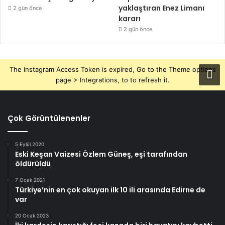
yaklaştıran Enez Limanı
2 gün önce
kararı
2 gün önce
The Instagram Access Token is expired, Go to the Theme options
page > Integrations, to to refresh it.
Çok Görüntülenenler
5 Eylül 2020
Eski Keşan Vaizesi Özlem Güneş, eşi tarafından
öldürüldü
7 Ocak 2021
Türkiye’nin en çok okuyan ilk 10 ili arasında Edirne de
var
20 Ocak 2023