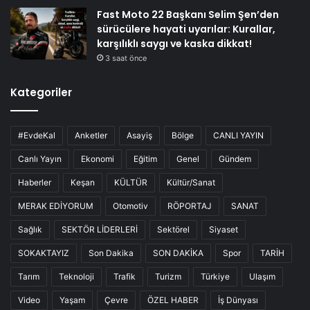
Fast Moto 22 Başkanı Selim Şen’den
sürücülere hayati uyarılar: Kurallar,
karşılıklı saygı ve kaska dikkat!
3 saat önce
Kategoriler
#EvdeKal
Anketler
Asayiş
Bölge
CANLI YAYIN
Canlı Yayın
Ekonomi
Eğitim
Genel
Gündem
Haberler
Keşan
KÜLTÜR
Kültür/Sanat
MERAK EDİYORUM
Otomotiv
RÖPORTAJ
SANAT
Sağlık
SEKTÖR LİDERLERİ
Sektörel
Siyaset
SOKAKTAYIZ
Son Dakika
SON DAKİKA
Spor
TARİH
Tarım
Teknoloji
Trafik
Turizm
Türkiye
Ulaşım
Video
Yaşam
Çevre
ÖZEL HABER
İş Dünyası