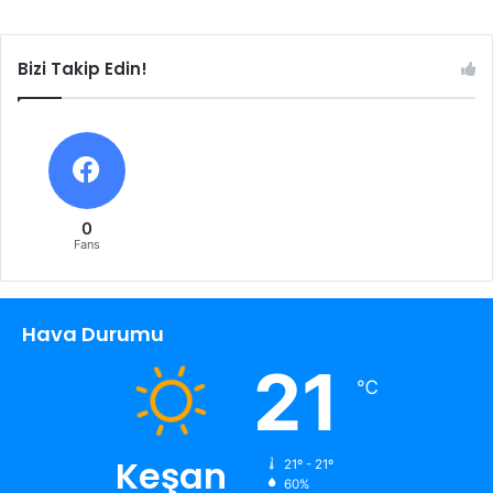
Bizi Takip Edin!
0
Fans
Hava Durumu
21
℃
Keşan
21º - 21º
60%