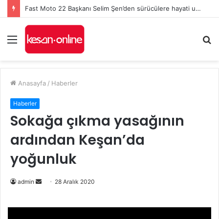
Fast Moto 22 Başkanı Selim Şen’den sürücülere hayati uyarılar: Kurallar, karşılıklı saygı ve kaska dikkat!
Menü
A
y
...
Anasayfa
/
Haberler
Haberler
Sokağa çıkma yasağının
ardından Keşan’da
yoğunluk
Bir
admin
28 Aralık 2020
e-
posta
göndermek