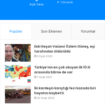
1.54 km/h
Açık hava
Popüler
Son Eklenen
Yorumlar
Eski Keşan Vaizesi Özlem Güneş, eşi
tarafından öldürüldü
5 Eylül 2020
Türkiye’nin en çok okuyan ilk 10 ili
arasında Edirne de var
7 Ocak 2021
İki kardeşin karıştığı feci kazada biri
hayatını kaybetti
20 Ocak 2023