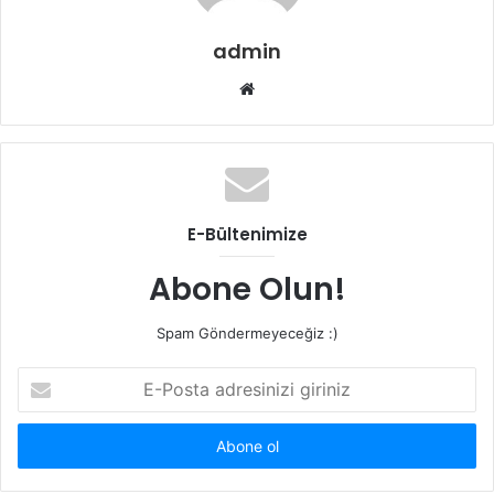
admin
Web
sitesi
E-Bültenimize
Abone Olun!
Spam Göndermeyeceğiz :)
E-
Posta
adresinizi
giriniz