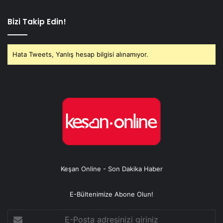
Bizi Takip Edin!
Hata Tweets, Yanlış hesap bilgisi alınamıyor.
Keşan Online - Son Dakika Haber
E-Bültenimize Abone Olun!
E-