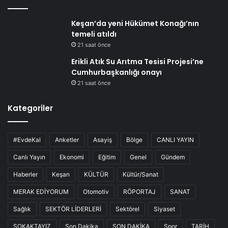
Keşan’da yeni Hükümet Konağı’nın
temeli atıldı
21 saat önce
Erikli Atık Su Arıtma Tesisi Projesi’ne
Cumhurbaşkanlığı onayı
21 saat önce
Kategoriler
#EvdeKal
Anketler
Asayiş
Bölge
CANLI YAYIN
Canlı Yayın
Ekonomi
Eğitim
Genel
Gündem
Haberler
Keşan
KÜLTÜR
Kültür/Sanat
MERAK EDİYORUM
Otomotiv
RÖPORTAJ
SANAT
Sağlık
SEKTÖR LİDERLERİ
Sektörel
Siyaset
SOKAKTAYIZ
Son Dakika
SON DAKİKA
Spor
TARİH