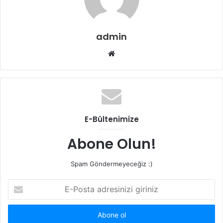
admin
Web
sitesi
E-Bültenimize
Abone Olun!
Spam Göndermeyeceğiz :)
E-
Posta
adresinizi
giriniz