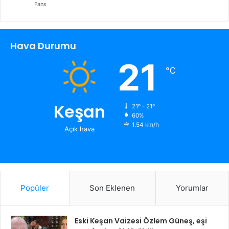
Fans
Hava Durumu
21
℃
Keşan
21º - 21º
60%
1.54 km/h
Açık hava
Popüler
Son Eklenen
Yorumlar
Eski Keşan Vaizesi Özlem Güneş, eşi