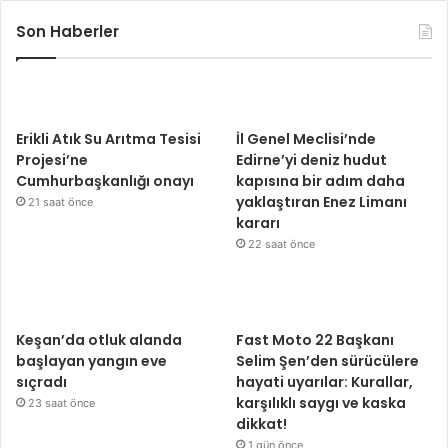
Son Haberler
Erikli Atık Su Arıtma Tesisi
İl Genel Meclisi’nde
Projesi’ne
Edirne’yi deniz hudut
Cumhurbaşkanlığı onayı
kapısına bir adım daha
yaklaştıran Enez Limanı
21 saat önce
kararı
22 saat önce
Keşan’da otluk alanda
Fast Moto 22 Başkanı
başlayan yangın eve
Selim Şen’den sürücülere
sıçradı
hayati uyarılar: Kurallar,
karşılıklı saygı ve kaska
23 saat önce
dikkat!
1 gün önce