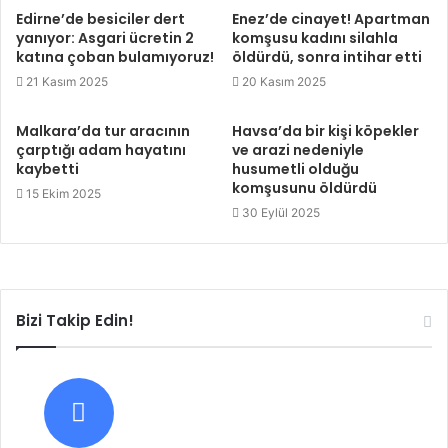
Edirne’de besiciler dert
Enez’de cinayet! Apartman
yanıyor: Asgari ücretin 2
komşusu kadını silahla
katına çoban bulamıyoruz!
öldürdü, sonra intihar etti
21 Kasım 2025
20 Kasım 2025
Malkara’da tur aracının
Havsa’da bir kişi köpekler
çarptığı adam hayatını
ve arazi nedeniyle
kaybetti
husumetli olduğu
komşusunu öldürdü
15 Ekim 2025
30 Eylül 2025
Bizi Takip Edin!