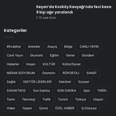
Keşan’da Kozköy Kavşağı’nda feci kaza:
9 kişi ağır yaralandı
15 saat önce
Kategoriler
#EvdeKal
Anketler
Asayiş
Bölge
CANLI YAYIN
Canlı Yayın
Ekonomi
Eğitim
Genel
Gündem
Haberler
Keşan
KÜLTÜR
Kültür/Sanat
MERAK EDİYORUM
Otomotiv
RÖPORTAJ
SANAT
Sağlık
SEKTÖR LİDERLERİ
Sektörel
Siyaset
SOKAKTAYIZ
Son Dakika
SON DAKİKA
Spor
TARİH
Tarım
Teknoloji
Trafik
Turizm
Türkiye
Ulaşım
Video
Yaşam
Çevre
ÖZEL HABER
İş Dünyası