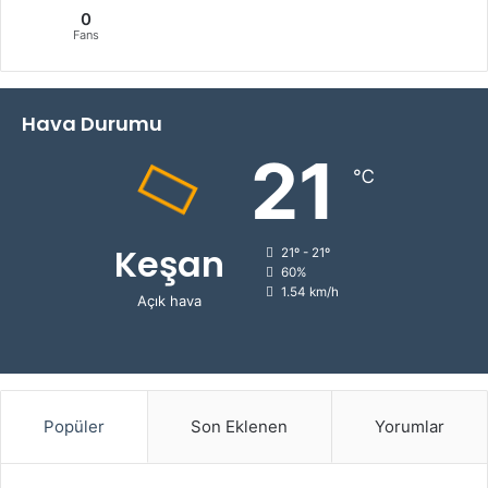
0
Fans
Hava Durumu
21
℃
Keşan
21º - 21º
60%
1.54 km/h
Açık hava
Popüler
Son Eklenen
Yorumlar