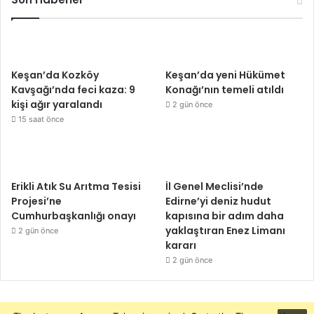
Keşan’da Kozköy
Keşan’da yeni Hükümet
Kavşağı’nda feci kaza: 9
Konağı’nın temeli atıldı
kişi ağır yaralandı
2 gün önce
15 saat önce
Erikli Atık Su Arıtma Tesisi
İl Genel Meclisi’nde
Projesi’ne
Edirne’yi deniz hudut
Cumhurbaşkanlığı onayı
kapısına bir adım daha
yaklaştıran Enez Limanı
2 gün önce
kararı
2 gün önce