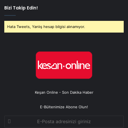
Bizi Takip Edin!
Hata Tweets, Yanlış hesap bilgisi alınamıyor.
Keşan Online - Son Dakika Haber
E-Bültenimize Abone Olun!
E-
Posta