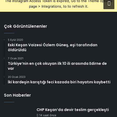
The Instagram Access Token is expired, Go to the Theme options
page > Integrations, to to refresh it.
Çok Görüntülenenler
5 Eylül 2020
Eski Keşan Vaizesi Özlem Güneş, eşi tarafından
öldürüldü
7 Ocak 2021
Türkiye’nin en çok okuyan ilk 10 ili arasında Edirne de
var
20 Ocak 2023
İki kardeşin karıştığı feci kazada biri hayatını kaybetti
Son Haberler
CHP Keşan’da devir teslim gerçekleşti
14 saat önce