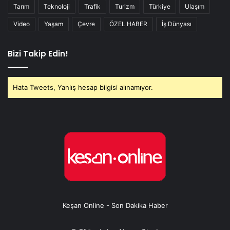
Tarım
Teknoloji
Trafik
Turizm
Türkiye
Ulaşım
Video
Yaşam
Çevre
ÖZEL HABER
İş Dünyası
Bizi Takip Edin!
Hata Tweets, Yanlış hesap bilgisi alınamıyor.
Keşan Online - Son Dakika Haber