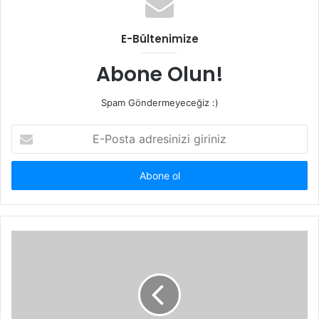
E-Bültenimize
Abone Olun!
Spam Göndermeyeceğiz :)
E-
Posta
adresinizi
giriniz