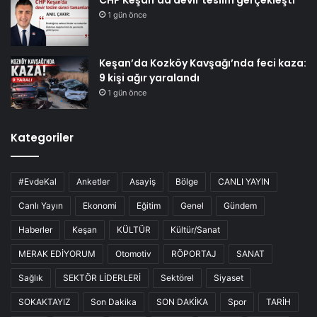
CHP Keşan’da devir teslim gerçekleşti
1 gün önce
Keşan’da Kozköy Kavşağı’nda feci kaza:
9 kişi ağır yaralandı
1 gün önce
Kategoriler
#EvdeKal
Anketler
Asayiş
Bölge
CANLI YAYIN
Canlı Yayın
Ekonomi
Eğitim
Genel
Gündem
Haberler
Keşan
KÜLTÜR
Kültür/Sanat
MERAK EDİYORUM
Otomotiv
RÖPORTAJ
SANAT
Sağlık
SEKTÖR LİDERLERİ
Sektörel
Siyaset
SOKAKTAYIZ
Son Dakika
SON DAKİKA
Spor
TARİH