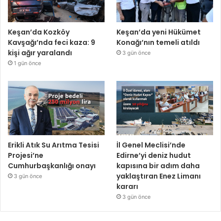
Keşan’da Kozköy
Keşan’da yeni Hükümet
Kavşağı’nda feci kaza: 9
Konağı’nın temeli atıldı
kişi ağır yaralandı
3 gün önce
1 gün önce
Erikli Atık Su Arıtma Tesisi
İl Genel Meclisi’nde
Projesi’ne
Edirne’yi deniz hudut
Cumhurbaşkanlığı onayı
kapısına bir adım daha
yaklaştıran Enez Limanı
3 gün önce
kararı
3 gün önce