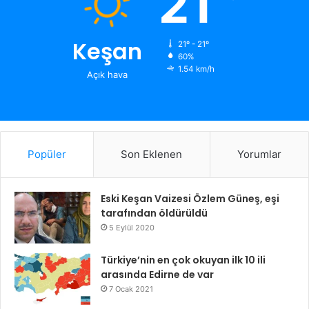
21
Keşan
21º - 21º
60%
1.54 km/h
Açık hava
Popüler
Son Eklenen
Yorumlar
Eski Keşan Vaizesi Özlem Güneş, eşi
tarafından öldürüldü
5 Eylül 2020
Türkiye’nin en çok okuyan ilk 10 ili
arasında Edirne de var
7 Ocak 2021