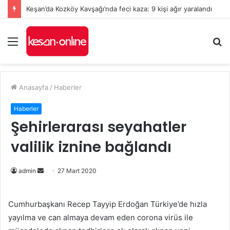
Keşan’da Kozköy Kavşağı’nda feci kaza: 9 kişi ağır yaralandı
Menü
A
y
...
Anasayfa
/
Haberler
Haberler
Şehirlerarası seyahatler
valilik iznine bağlandı
Bir
admin
27 Mart 2020
e-
posta
Cumhurbaşkanı Recep Tayyip Erdoğan Türkiye’de hızla
göndermek
yayılma ve can almaya devam eden corona virüs ile