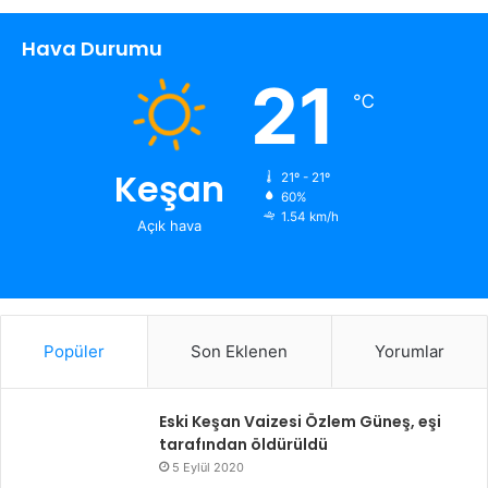
Hava Durumu
21
℃
Keşan
21º - 21º
60%
1.54 km/h
Açık hava
Popüler
Son Eklenen
Yorumlar
Eski Keşan Vaizesi Özlem Güneş, eşi
tarafından öldürüldü
5 Eylül 2020