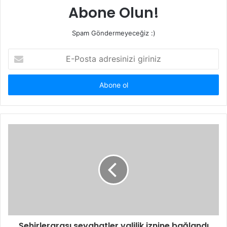
Abone Olun!
Spam Göndermeyeceğiz :)
E-
Posta
adresinizi
giriniz
Şehirlerarası seyahatler valilik iznine bağlandı