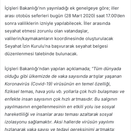
posta
İçişleri Bakanlığı’nın yayınladığı ek genelgeye göre; iller
göndermek
arası otobüs seferleri bugün (28 Mart 2020) saat 17.00’den
sonra valiliklerin izniyle yapılabilecek. İller arasında
seyahat etmesi zorunlu olan vatandaşlar,
valilerin/kaymakamların koordinesinde oluşturulacak
Seyahat İzin Kurulu’na başvurarak seyahat belgesi
düzenlenmesi talebinde bulunacak.
İçişleri Bakanlığı’ndan yapılan açıklamada;
“Tüm dünyada
olduğu gibi ülkemizde de vaka sayısında artışlar yaşanan
Koronavirüs (Covid-19) virüsünün en temel özelliği,
fiziksel temas, hava yolu vb. yollarla çok hızlı bulaşması ve
enfekte insan sayısının çok hızlı artmasıdır. Bu salgının
yayılmasının engellenmesinin en etkili yolu ise sosyal
hareketliliği ve insanlar arası teması azaltarak sosyal
izolasyonu sağlamaktır. Aksi hallerde virüsün yayılımı
hızlanarak vaka sayısı ve tedavi gereksinimi artmakta;