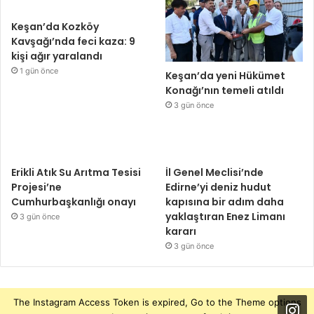
Keşan’da Kozköy
Kavşağı’nda feci kaza: 9
kişi ağır yaralandı
1 gün önce
Keşan’da yeni Hükümet
Konağı’nın temeli atıldı
3 gün önce
Erikli Atık Su Arıtma Tesisi
İl Genel Meclisi’nde
Projesi’ne
Edirne’yi deniz hudut
Cumhurbaşkanlığı onayı
kapısına bir adım daha
yaklaştıran Enez Limanı
3 gün önce
kararı
3 gün önce
The Instagram Access Token is expired, Go to the Theme options