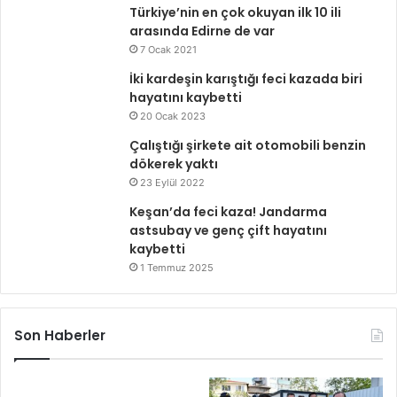
Türkiye’nin en çok okuyan ilk 10 ili
arasında Edirne de var
7 Ocak 2021
İki kardeşin karıştığı feci kazada biri
hayatını kaybetti
20 Ocak 2023
Çalıştığı şirkete ait otomobili benzin
dökerek yaktı
23 Eylül 2022
Keşan’da feci kaza! Jandarma
astsubay ve genç çift hayatını
kaybetti
1 Temmuz 2025
Son Haberler