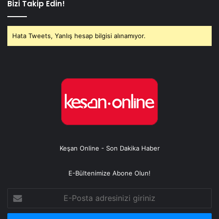
Bizi Takip Edin!
Hata Tweets, Yanlış hesap bilgisi alınamıyor.
Keşan Online - Son Dakika Haber
E-Bültenimize Abone Olun!
E-
Posta
adresinizi