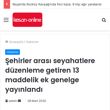
Keşan’da Kozköy Kavşağı’nda feci kaza: 9 kişi ağır yaralandı
Menü
A
y
...
Anasayfa
/
Haberler
Haberler
Şehirler arası seyahatlere
düzenleme getiren 13
maddelik ek genelge
yayınlandı
Bir
admin
28 Mart 2020
e-