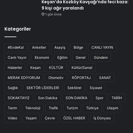
Keşan’da Kozköy Kavşağı’nda feci kaza:
9 kişi ağır yaralandı
1 gün önce
Kategoriler
#EvdeKal
Anketler
Asayiş
Bölge
CANLI YAYIN
Canlı Yayın
Ekonomi
Eğitim
Genel
Gündem
Haberler
Keşan
KÜLTÜR
Kültür/Sanat
MERAK EDİYORUM
Otomotiv
RÖPORTAJ
SANAT
Sağlık
SEKTÖR LİDERLERİ
Sektörel
Siyaset
SOKAKTAYIZ
Son Dakika
SON DAKİKA
Spor
TARİH
Tarım
Teknoloji
Trafik
Turizm
Türkiye
Ulaşım
Video
Yaşam
Çevre
ÖZEL HABER
İş Dünyası