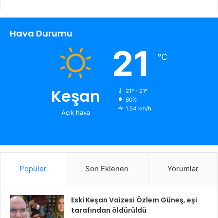
Hava Durumu
21
℃
Keşan
21º - 21º
60%
1.54 km/h
Açık hava
Popüler
Son Eklenen
Yorumlar
Eski Keşan Vaizesi Özlem Güneş, eşi
tarafından öldürüldü