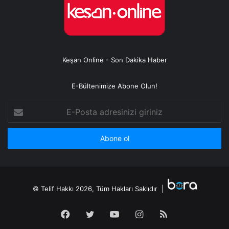
Keşan Online - Son Dakika Haber
E-Bültenimize Abone Olun!
E-
Posta
adresinizi
giriniz
© Telif Hakkı 2026, Tüm Hakları Saklıdır |
Facebook
Twitter
YouTube
Instagram
RSS