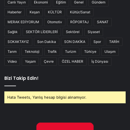
Canlı Yayın
Ekonomi
Eğitim
Genel
Gündem
Haberler
Keşan
KÜLTÜR
Kültür/Sanat
MERAK EDİYORUM
Otomotiv
RÖPORTAJ
SANAT
Sağlık
SEKTÖR LİDERLERİ
Sektörel
Siyaset
SOKAKTAYIZ
Son Dakika
SON DAKİKA
Spor
TARİH
Tarım
Teknoloji
Trafik
Turizm
Türkiye
Ulaşım
Video
Yaşam
Çevre
ÖZEL HABER
İş Dünyası
Bizi Takip Edin!
Hata Tweets, Yanlış hesap bilgisi alınamıyor.