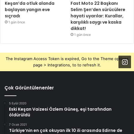
Keşan’da otluk alanda
Fast Moto 22 Başkanı
başlayan yangın eve
Selim Şen’den sürücülere
sıçradı
hayati uyarılar: Kurallar,
karşılıklı saygı ve kaska
1 gün önce
dikkat!
1 gün önce
The Instagram Access Token is expired, Go to the Theme options
page > Integrations, to to refresh it.
Çok Görüntülenenler
5 Eylül 2020
Eski Keşan Vaizesi Özlem Güneş, eşi tarafından
öldürüldü
7 Ocak 2021
Türkiye’nin en çok okuyan ilk 10 ili arasında Edirne de