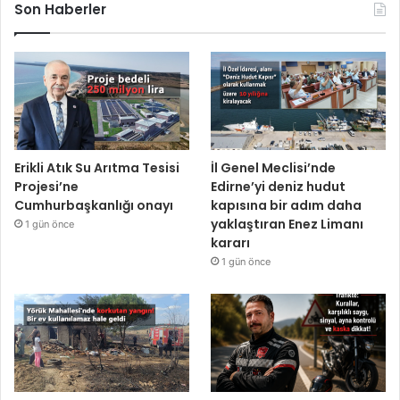
Son Haberler
Erikli Atık Su Arıtma Tesisi
İl Genel Meclisi’nde
Projesi’ne
Edirne’yi deniz hudut
Cumhurbaşkanlığı onayı
kapısına bir adım daha
yaklaştıran Enez Limanı
1 gün önce
kararı
1 gün önce