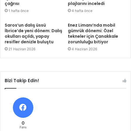
çağrısı
plajlarını inceledi
1 hafta önce
4 hafta önce
Saros’un dalış üssü
Enez Limanı’nda mobil
İbrice’de yeni dönem: Dalış
gümrük dönemi: Özel
okulları açıldı, yapay
tekneler için Çanakkale
resifler denizle buluştu
zorunluluğu bitiyor
21 Haziran 2026
4 Haziran 2026
Bizi Takip Edin!
0
Fans