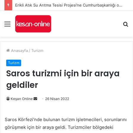
Erikli Atık Su Arıtma Tesisi Projesi’ne Cumhurbaşkanlığı onayı
Menü
A
y
...
Anasayfa
/
Turizm
Turizm
Saros turizmi için bir araya
geldiler
Bir
Keşan Online
26 Nisan 2022
e-
posta
Saros Körfezi’nde bulunan turizm işletmecileri, sorunlarını
göndermek
görüşmek için bir araya geldi. Turizmciler bölgedeki