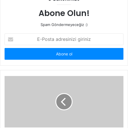
Abone Olun!
Spam Göndermeyeceğiz :)
E-
Posta
adresinizi
giriniz