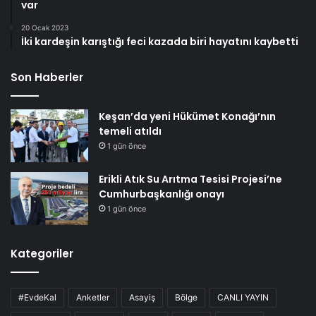
var
20 Ocak 2023
İki kardeşin karıştığı feci kazada biri hayatını kaybetti
Son Haberler
Keşan’da yeni Hükümet Konağı’nın
temeli atıldı
1 gün önce
Erikli Atık Su Arıtma Tesisi Projesi’ne
Cumhurbaşkanlığı onayı
1 gün önce
Kategoriler
#EvdeKal
Anketler
Asayiş
Bölge
CANLI YAYIN