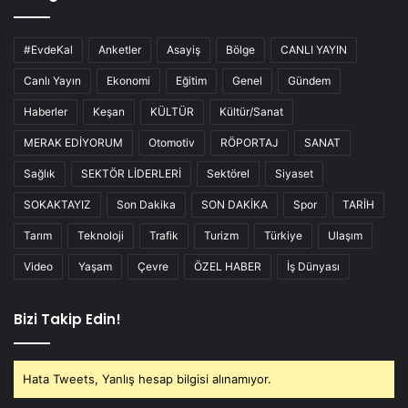
#EvdeKal
Anketler
Asayiş
Bölge
CANLI YAYIN
Canlı Yayın
Ekonomi
Eğitim
Genel
Gündem
Haberler
Keşan
KÜLTÜR
Kültür/Sanat
MERAK EDİYORUM
Otomotiv
RÖPORTAJ
SANAT
Sağlık
SEKTÖR LİDERLERİ
Sektörel
Siyaset
SOKAKTAYIZ
Son Dakika
SON DAKİKA
Spor
TARİH
Tarım
Teknoloji
Trafik
Turizm
Türkiye
Ulaşım
Video
Yaşam
Çevre
ÖZEL HABER
İş Dünyası
Bizi Takip Edin!
Hata Tweets, Yanlış hesap bilgisi alınamıyor.