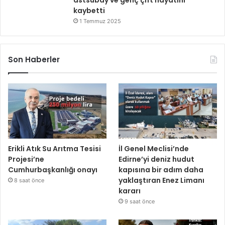
astsubay ve genç çift hayatını
kaybetti
1 Temmuz 2025
Son Haberler
Erikli Atık Su Arıtma Tesisi
İl Genel Meclisi’nde
Projesi’ne
Edirne’yi deniz hudut
Cumhurbaşkanlığı onayı
kapısına bir adım daha
yaklaştıran Enez Limanı
8 saat önce
kararı
9 saat önce