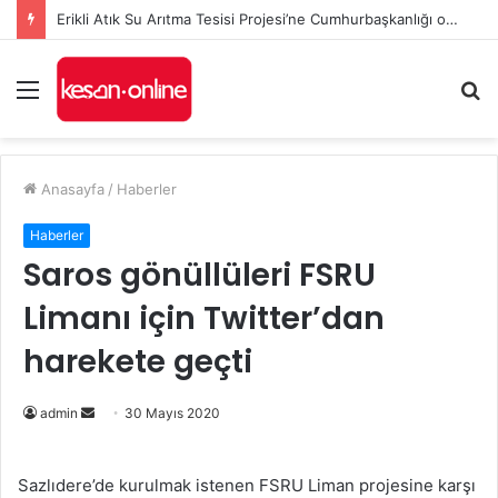
Erikli Atık Su Arıtma Tesisi Projesi’ne Cumhurbaşkanlığı onayı
Menü
A
y
...
Anasayfa
/
Haberler
Haberler
Saros gönüllüleri FSRU
Limanı için Twitter’dan
harekete geçti
Bir
admin
30 Mayıs 2020
e-
posta
Sazlıdere’de kurulmak istenen FSRU Liman projesine karşı
göndermek