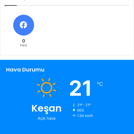
0
Fans
Hava Durumu
21
℃
Keşan
21º - 21º
60%
1.54 km/h
Açık hava