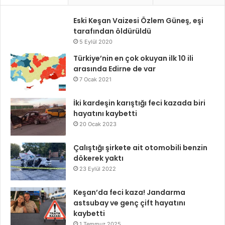
Eski Keşan Vaizesi Özlem Güneş, eşi
tarafından öldürüldü
5 Eylül 2020
Türkiye’nin en çok okuyan ilk 10 ili
arasında Edirne de var
7 Ocak 2021
İki kardeşin karıştığı feci kazada biri
hayatını kaybetti
20 Ocak 2023
Çalıştığı şirkete ait otomobili benzin
dökerek yaktı
23 Eylül 2022
Keşan’da feci kaza! Jandarma
astsubay ve genç çift hayatını
kaybetti
1 Temmuz 2025