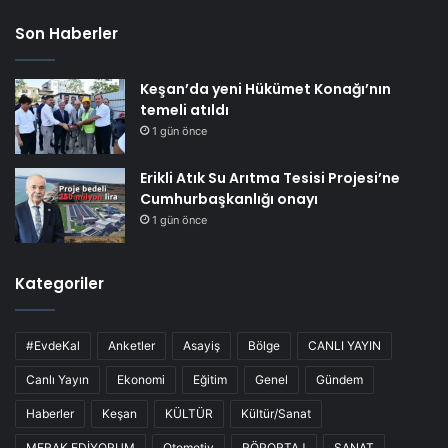
Son Haberler
Keşan’da yeni Hükümet Konağı’nın
temeli atıldı
1 gün önce
Erikli Atık Su Arıtma Tesisi Projesi’ne
Cumhurbaşkanlığı onayı
1 gün önce
Kategoriler
#EvdeKal
Anketler
Asayiş
Bölge
CANLI YAYIN
Canlı Yayın
Ekonomi
Eğitim
Genel
Gündem
Haberler
Keşan
KÜLTÜR
Kültür/Sanat
MERAK EDİYORUM
Otomotiv
RÖPORTAJ
SANAT