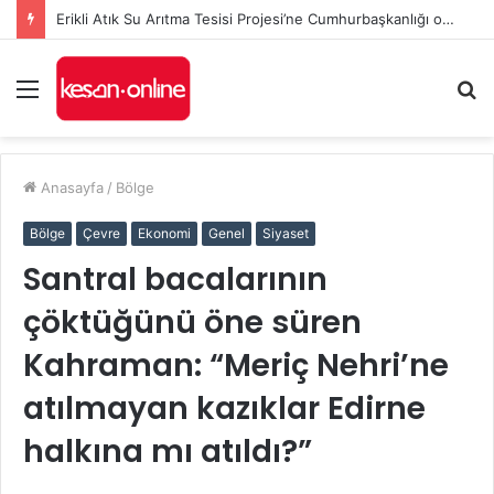
Erikli Atık Su Arıtma Tesisi Projesi’ne Cumhurbaşkanlığı onayı
Menü
A
y
...
Anasayfa
/
Bölge
Bölge
Çevre
Ekonomi
Genel
Siyaset
Santral bacalarının
çöktüğünü öne süren
Kahraman: “Meriç Nehri’ne
atılmayan kazıklar Edirne
halkına mı atıldı?”