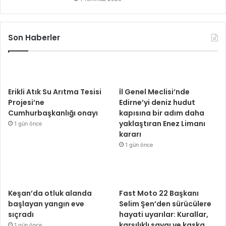
Son Haberler
Erikli Atık Su Arıtma Tesisi
İl Genel Meclisi’nde
Projesi’ne
Edirne’yi deniz hudut
Cumhurbaşkanlığı onayı
kapısına bir adım daha
yaklaştıran Enez Limanı
1 gün önce
kararı
1 gün önce
Keşan’da otluk alanda
Fast Moto 22 Başkanı
başlayan yangın eve
Selim Şen’den sürücülere
sıçradı
hayati uyarılar: Kurallar,
karşılıklı saygı ve kaska
1 gün önce