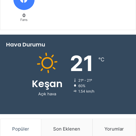
0
Fans
Hava Durumu
21
℃
Keşan
21º - 21º
60%
1.54 km/h
Açık hava
Popüler
Son Eklenen
Yorumlar