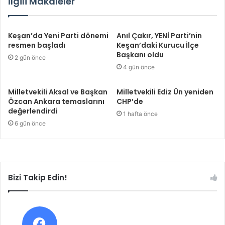
İlgili Makaleler
Keşan’da Yeni Parti dönemi
Anıl Çakır, YENİ Parti’nin
resmen başladı
Keşan’daki Kurucu İlçe
Başkanı oldu
2 gün önce
4 gün önce
Milletvekili Aksal ve Başkan
Milletvekili Ediz Ün yeniden
Özcan Ankara temaslarını
CHP’de
değerlendirdi
1 hafta önce
6 gün önce
Bizi Takip Edin!