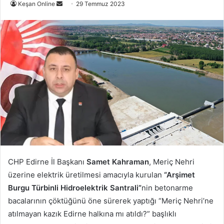
Bir
Keşan Online
29 Temmuz 2023
e-
posta
göndermek
CHP Edirne İl Başkanı
Samet Kahraman
, Meriç Nehri
üzerine elektrik üretilmesi amacıyla kurulan
“Arşimet
Burgu Türbinli Hidroelektrik Santrali”
nin betonarme
bacalarının çöktüğünü öne sürerek yaptığı “Meriç Nehri’ne
atılmayan kazık Edirne halkına mı atıldı?” başlıklı