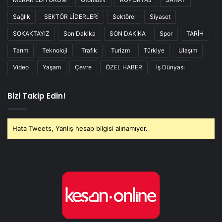
Sağlık
SEKTÖR LİDERLERİ
Sektörel
Siyaset
SOKAKTAYIZ
Son Dakika
SON DAKİKA
Spor
TARİH
Tarım
Teknoloji
Trafik
Turizm
Türkiye
Ulaşım
Video
Yaşam
Çevre
ÖZEL HABER
İş Dünyası
Bizi Takip Edin!
Hata Tweets, Yanlış hesap bilgisi alınamıyor.