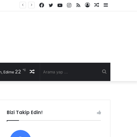
Facebook
Twitter
YouTube
Instagram
RSS
Kayıt
Rastgele
Kenar
Ol
Makale
Bölmesi
℃
22
Rastgele
Arama
, Edirne
Makale
yap
...
Bizi Takip Edin!