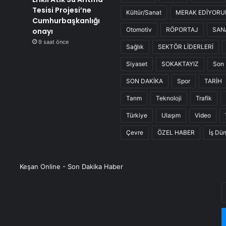
Tesisi Projesi’ne
Kültür/Sanat
MERAK EDİYOR
Cumhurbaşkanlığı
Otomotiv
RÖPORTAJ
SAN
onayı
9 saat önce
Sağlık
SEKTÖR LİDERLERİ
Siyaset
SOKAKTAYIZ
Son 
SON DAKİKA
Spor
TARİH
Tarım
Teknoloji
Trafik
Türkiye
Ulaşım
Video
Çevre
ÖZEL HABER
İş Dü
Keşan Online - Son Dakika Haber
E
P
a
g