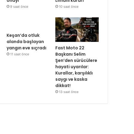
onayı
Limanı kararı
9 saat önce
10 saat önce
Keşan’da otluk
alanda başlayan
Fast Moto 22
yangın eve sıçradı
Başkanı Selim
11 saat önce
Şen’den sürücülere
hayati uyarılar:
Kurallar, karşılıklı
saygı ve kaska
dikkat!
13 saat önce