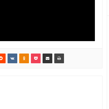
Reddit
VKontakte
Odnoklassniki
Pocket
E-Posta ile paylaş
Yazdır