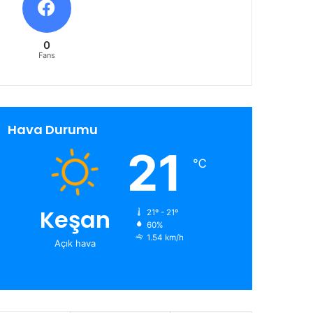
0
Fans
Hava Durumu
21
℃
Keşan
21º - 21º
60%
1.54 km/h
Açık hava