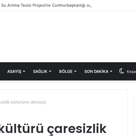
ık Su Arıtma Tesisi Projesi’ne Cumhurbaşkanlığı onayı
ASAYIŞ
SAĞLIK
BÖLGE
SON DAKIKA
Keşan
resizlik kültürüne dönüştü
 kültürü çaresizlik