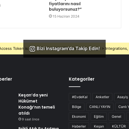
fiyatlarını nasıl
4
buluyorsunuz?”
15 Haziran 2024
Bizi Instagram'da Takip Edin!
ccess Token is expired, Go to the Theme options page > Integrations, t
erler
Kategoriler
Keşan’da yeni
#EvdeKal
Anketler
Asayiş
Hükümet
Konağı’nın temeli
Bölge
CANLI YAYIN
Canlı 
atıldı
Ekonomi
Eğitim
Genel
9 saat önce
Haberler
Keşan
KÜLTÜR
Erikli Atık Su Arıtma