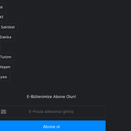
UM
AT
Sektörel
Dakika
Turizm
Yaşam
nyası
E-Bültenimize Abone Olun!
-
osta
dresinizi
iriniz