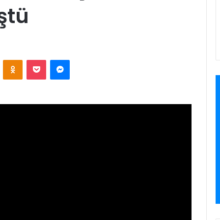
ştü
ontakte
Odnoklassniki
Pocket
Messenger