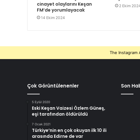
cinayet olaylarını Keşan
2 Ekim 202
FM’de yorumlayacak
14 Ekim 2024
The Instagram A
Çok Görüntülenenler
Son Hab
5 Eylül 2020
Eski Keşan Vaizesi Özlem Güneş,
eşi tarafından öldürüldü
7 Ocak 2021
Türkiye’nin en çok okuyan ilk 10 ili
arasında Edirne de var