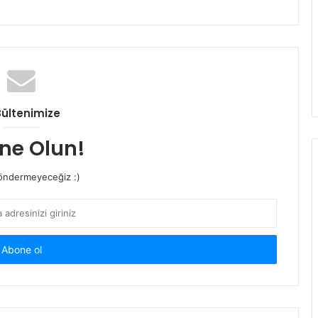
Bültenimize
ne Olun!
ndermeyeceğiz :)