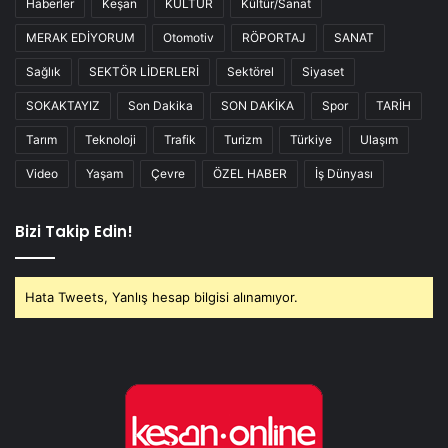
Haberler
Keşan
KÜLTÜR
Kültür/Sanat
MERAK EDİYORUM
Otomotiv
RÖPORTAJ
SANAT
Sağlık
SEKTÖR LİDERLERİ
Sektörel
Siyaset
SOKAKTAYIZ
Son Dakika
SON DAKİKA
Spor
TARİH
Tarım
Teknoloji
Trafik
Turizm
Türkiye
Ulaşım
Video
Yaşam
Çevre
ÖZEL HABER
İş Dünyası
Bizi Takip Edin!
Hata Tweets, Yanlış hesap bilgisi alınamıyor.