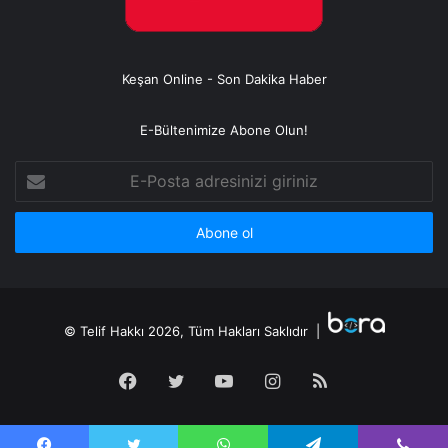
Keşan Online - Son Dakika Haber
E-Bültenimize Abone Olun!
E-
Posta
adresinizi
giriniz
© Telif Hakkı 2026, Tüm Hakları Saklıdır |
Facebook
Twitter
YouTube
Instagram
RSS