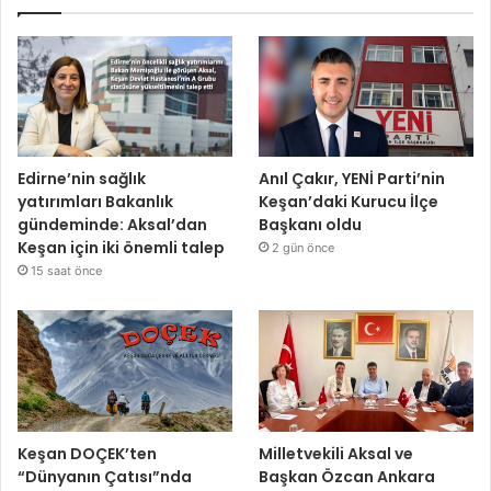
Edirne’nin sağlık
Anıl Çakır, YENİ Parti’nin
yatırımları Bakanlık
Keşan’daki Kurucu İlçe
gündeminde: Aksal’dan
Başkanı oldu
Keşan için iki önemli talep
2 gün önce
15 saat önce
Keşan DOÇEK’ten
Milletvekili Aksal ve
“Dünyanın Çatısı”nda
Başkan Özcan Ankara