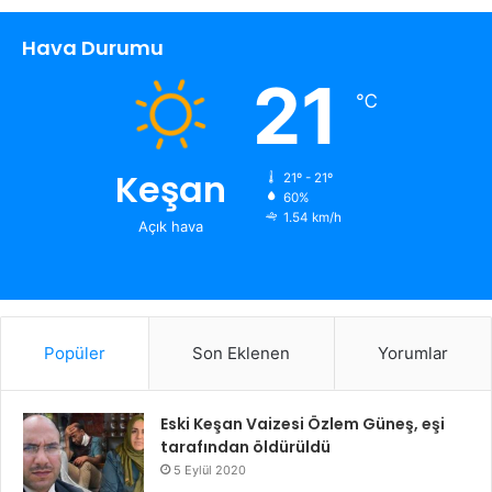
Hava Durumu
21
℃
Keşan
21º - 21º
60%
1.54 km/h
Açık hava
Popüler
Son Eklenen
Yorumlar
Eski Keşan Vaizesi Özlem Güneş, eşi
tarafından öldürüldü
5 Eylül 2020