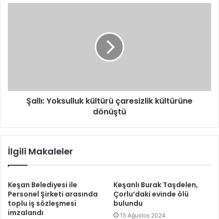
i
r
i
n
i
z
Şallı: Yoksulluk kültürü çaresizlik kültürüne
dönüştü
İlgili Makaleler
Keşan Belediyesi ile
Keşanlı Burak Taşdelen,
Personel Şirketi arasında
Çorlu’daki evinde ölü
toplu iş sözleşmesi
bulundu
imzalandı
15 Ağustos 2024