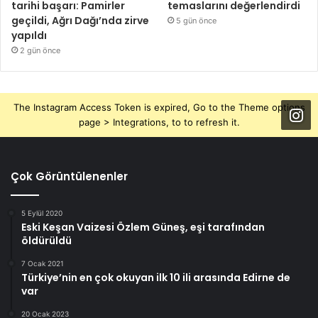
tarihi başarı: Pamirler
temaslarını değerlendirdi
geçildi, Ağrı Dağı’nda zirve
5 gün önce
yapıldı
2 gün önce
The Instagram Access Token is expired, Go to the Theme options
page > Integrations, to to refresh it.
Çok Görüntülenenler
5 Eylül 2020
Eski Keşan Vaizesi Özlem Güneş, eşi tarafından
öldürüldü
7 Ocak 2021
Türkiye’nin en çok okuyan ilk 10 ili arasında Edirne de
var
20 Ocak 2023