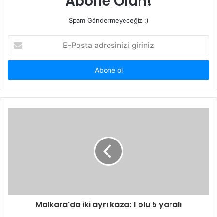
Abone Olun!
i
Spam Göndermeyeceğiz :)
E
-
P
o
s
t
a
a
d
r
e
s
i
n
i
z
i
Malkara'da iki ayrı kaza: 1 ölü 5 yaralı
g