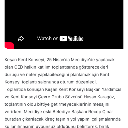
p
o
s
t
a
g
ö
n
d
Keşan Kent Konseyi, 25 Nisan’da Mecidiye’de yapılacak
e
olan ÇED halkın katılım toplantısında gösterecekleri
r
duruşu ve neler yapılabileceğini planlamak için Kent
m
Konseyi toplantı salonunda oturum düzenledi.
e
Toplantıda konuşan Keşan Kent Konseyi Başkan Yardımcısı
k
ve Kent Konseyi Çevre Grubu Sözcüsü Hasan Karagöz,
toplantının oldu bittiye getirmeyeceklerinin mesajını
verirken, Mecidiye eski Belediye Başkanı Recep Çınar
buradan çıkarılacak kireç taşının yol yapımı çalışmalarında
kullanılmasının uygunsuz olduğunu belirterek, birlik