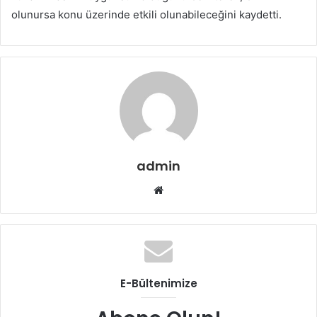
olunursa konu üzerinde etkili olunabileceğini kaydetti.
admin
W
e
b
s
i
t
E-Bültenimize
e
s