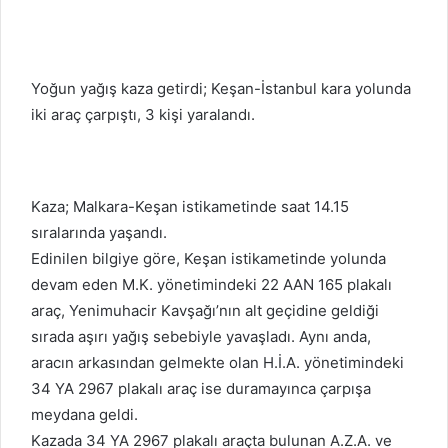
e-
posta
göndermek
Yoğun yağış kaza getirdi; Keşan-İstanbul kara yolunda
iki araç çarpıştı, 3 kişi yaralandı.
Kaza; Malkara-Keşan istikametinde saat 14.15
sıralarında yaşandı.
Edinilen bilgiye göre, Keşan istikametinde yolunda
devam eden M.K. yönetimindeki 22 AAN 165 plakalı
araç, Yenimuhacir Kavşağı’nın alt geçidine geldiği
sırada aşırı yağış sebebiyle yavaşladı. Aynı anda,
aracın arkasından gelmekte olan H.İ.A. yönetimindeki
34 YA 2967 plakalı araç ise duramayınca çarpışa
meydana geldi.
Kazada 34 YA 2967 plakalı araçta bulunan A.Z.A. ve