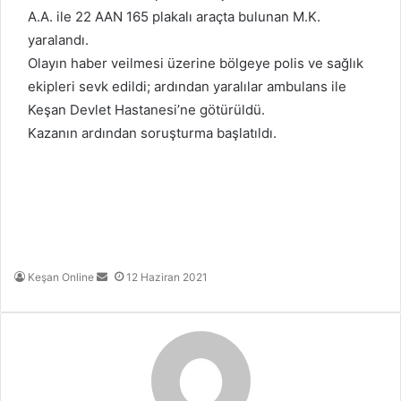
A.A. ile 22 AAN 165 plakalı araçta bulunan M.K.
yaralandı.
Olayın haber veilmesi üzerine bölgeye polis ve sağlık
ekipleri sevk edildi; ardından yaralılar ambulans ile
Keşan Devlet Hastanesi’ne götürüldü.
Kazanın ardından soruşturma başlatıldı.
Bir
Keşan Online
12 Haziran 2021
e-
posta
göndermek