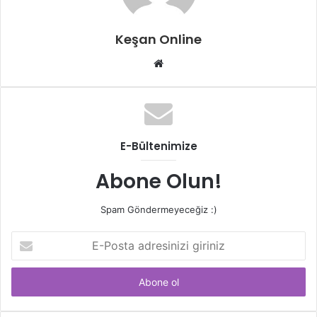
Keşan Online
Web
sitesi
E-Bültenimize
Abone Olun!
Spam Göndermeyeceğiz :)
E-
Posta
adresinizi
giriniz