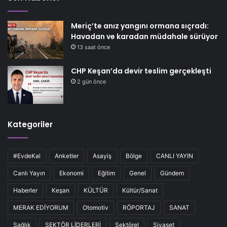
Meriç’te anız yangını ormana sıçradı:
Havadan ve karadan müdahale sürüyor
13 saat önce
CHP Keşan’da devir teslim gerçekleşti
2 gün önce
Kategoriler
#EvdeKal
Anketler
Asayiş
Bölge
CANLI YAYIN
Canlı Yayın
Ekonomi
Eğitim
Genel
Gündem
Haberler
Keşan
KÜLTÜR
Kültür/Sanat
MERAK EDİYORUM
Otomotiv
RÖPORTAJ
SANAT
Sağlık
SEKTÖR LİDERLERİ
Sektörel
Siyaset