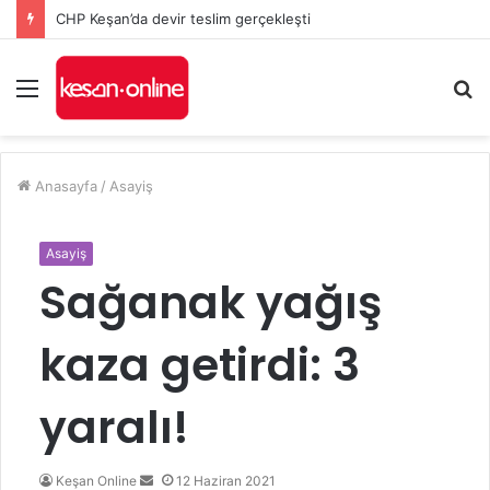
CHP Keşan’da devir teslim gerçekleşti
Menü
A
y
...
Anasayfa
/
Asayiş
Asayiş
Sağanak yağış
kaza getirdi: 3
yaralı!
Bir
Keşan Online
12 Haziran 2021