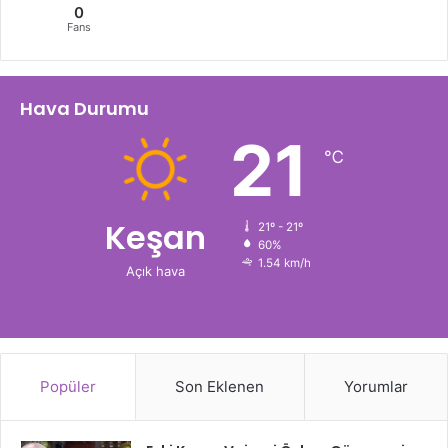
0
Fans
Hava Durumu
21
℃
Keşan
21º - 21º
60%
1.54 km/h
Açık hava
Popüler
Son Eklenen
Yorumlar