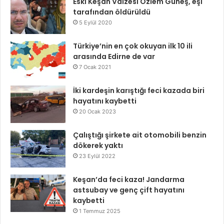
Eski Keşan Vaizesi Özlem Güneş, eşi
tarafından öldürüldü
5 Eylül 2020
Türkiye’nin en çok okuyan ilk 10 ili
arasında Edirne de var
7 Ocak 2021
İki kardeşin karıştığı feci kazada biri
hayatını kaybetti
20 Ocak 2023
Çalıştığı şirkete ait otomobili benzin
dökerek yaktı
23 Eylül 2022
Keşan’da feci kaza! Jandarma
astsubay ve genç çift hayatını
kaybetti
1 Temmuz 2025