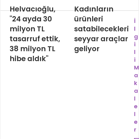
Helvacıoğlu,
Kadınların
"24 ayda 30
ürünleri
İ
milyon TL
satabilecekleri
l
g
tasarruf ettik,
seyyar araçlar
i
38 milyon TL
geliyor
l
hibe aldık"
i
M
a
k
a
l
e
l
e
r