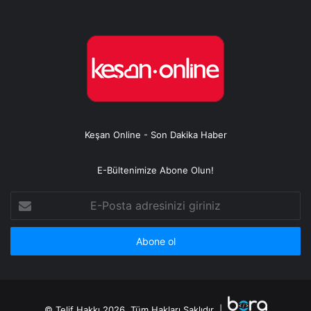
Keşan Online - Son Dakika Haber
E-Bültenimize Abone Olun!
E-
Posta
adresinizi
giriniz
© Telif Hakkı 2026, Tüm Hakları Saklıdır |