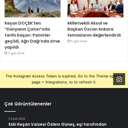
Keşan DOÇEK’ten
Milletvekili Aksal ve
“Dünyanın Çatısı”nda
Başkan Özcan Ankara
tarihi başarı: Pamirler
temaslarını değerlendirdi
geçildi, Ağrı Dağı’nda zirve
5 gün önce
yapıldı
2 gün önce
The Instagram Access Token is expired, Go to the Theme options
page > Integrations, to to refresh it.
Çok Görüntülenenler
5 Eylül 2020
Eski Keşan Vaizesi Özlem Güneş, eşi tarafından