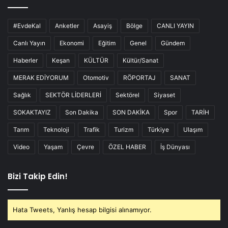
#EvdeKal
Anketler
Asayiş
Bölge
CANLI YAYIN
Canlı Yayın
Ekonomi
Eğitim
Genel
Gündem
Haberler
Keşan
KÜLTÜR
Kültür/Sanat
MERAK EDİYORUM
Otomotiv
RÖPORTAJ
SANAT
Sağlık
SEKTÖR LİDERLERİ
Sektörel
Siyaset
SOKAKTAYIZ
Son Dakika
SON DAKİKA
Spor
TARİH
Tarım
Teknoloji
Trafik
Turizm
Türkiye
Ulaşım
Video
Yaşam
Çevre
ÖZEL HABER
İş Dünyası
Bizi Takip Edin!
Hata Tweets, Yanlış hesap bilgisi alınamıyor.