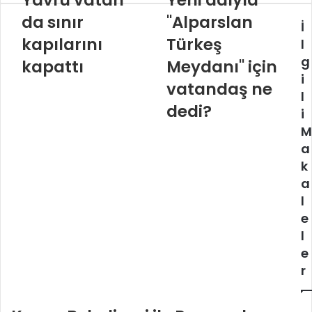
Yavru vatan
Yeni adıyla
da sınır
"Alparslan
İ
kapılarını
Türkeş
l
g
kapattı
Meydanı" için
i
vatandaş ne
l
dedi?
i
M
a
k
a
l
e
l
e
r