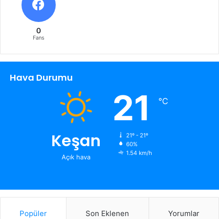
0
Fans
Hava Durumu
21
℃
Keşan
21º - 21º
60%
1.54 km/h
Açık hava
Popüler
Son Eklenen
Yorumlar