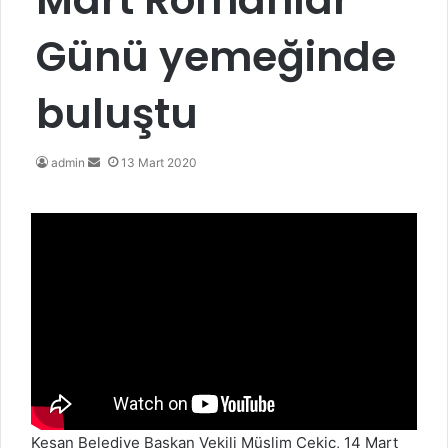
Günü yemeğinde
buluştu
Bir
admin
13 Mart 2020
e-
posta
göndermek
Keşan Belediye Başkan Vekili Müslim Çekiç, 14 Mart