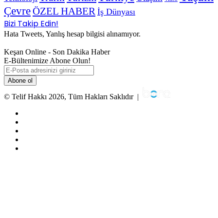
Çevre
ÖZEL HABER
İş Dünyası
Bizi Takip Edin!
Hata Tweets, Yanlış hesap bilgisi alınamıyor.
Keşan Online - Son Dakika Haber
E-Bültenimize Abone Olun!
E-
Posta
adresinizi
giriniz
© Telif Hakkı 2026, Tüm Hakları Saklıdır |
Facebook
Twitter
YouTube
Instagram
RSS
Facebook
Twitter
WhatsApp
Telegram
Viber
Başa
dön
tuşu