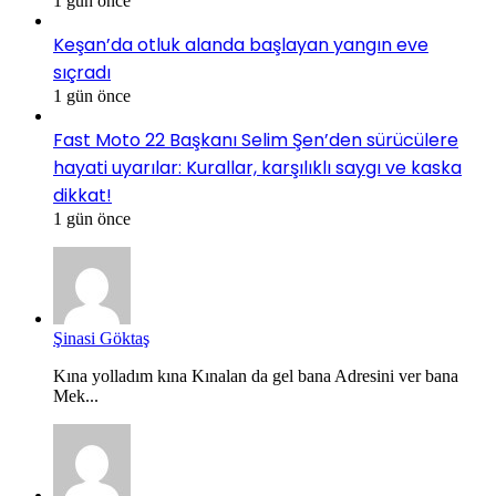
1 gün önce
Keşan’da otluk alanda başlayan yangın eve
sıçradı
1 gün önce
Fast Moto 22 Başkanı Selim Şen’den sürücülere
hayati uyarılar: Kurallar, karşılıklı saygı ve kaska
dikkat!
1 gün önce
Şinasi Göktaş
Kına yolladım kına Kınalan da gel bana Adresini ver bana
Mek...