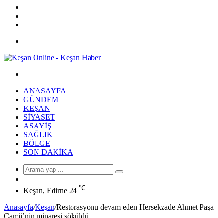
YouTube
Twitter
Facebook
Menü
Arama
yap
ANASAYFA
...
GÜNDEM
KEŞAN
SIYASET
ASAYIŞ
SAĞLIK
BÖLGE
SON DAKIKA
Arama
Rastgele
yap
Makale
℃
...
Keşan, Edirne
24
Anasayfa
/
Keşan
/
Restorasyonu devam eden Hersekzade Ahmet Paşa
Camii’nin minaresi söküldü