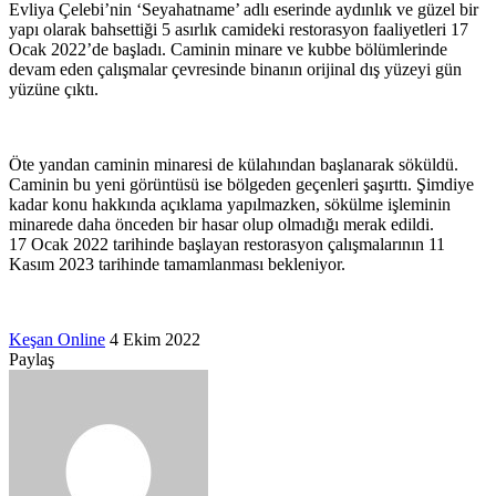
Evliya Çelebi’nin ‘Seyahatname’ adlı eserinde aydınlık ve güzel bir
yapı olarak bahsettiği 5 asırlık camideki restorasyon faaliyetleri 17
Ocak 2022’de başladı. Caminin minare ve kubbe bölümlerinde
devam eden çalışmalar çevresinde binanın orijinal dış yüzeyi gün
yüzüne çıktı.
Öte yandan caminin minaresi de külahından başlanarak söküldü.
Caminin bu yeni görüntüsü ise bölgeden geçenleri şaşırttı. Şimdiye
kadar konu hakkında açıklama yapılmazken, sökülme işleminin
minarede daha önceden bir hasar olup olmadığı merak edildi.
17 Ocak 2022 tarihinde başlayan restorasyon çalışmalarının 11
Kasım 2023 tarihinde tamamlanması bekleniyor.
Bir
Keşan Online
4 Ekim 2022
Facebook
Twitter
LinkedIn
Tumblr
Pinterest
Reddit
VKontakte
Odnoklassniki
Pocket
Messenger
Messenger
WhatsApp
Telegram
e-
Paylaş
Facebook
Twitter
LinkedIn
Tumblr
Pinterest
Reddit
VKontakte
Odnoklassniki
Pocket
E-
Yazdır
posta
Posta
göndermek
ile
paylaş