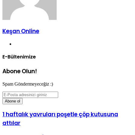
Keşan Online
Web
sitesi
E-Bültenimize
Abone Olun!
Spam Göndermeyeceğiz :)
E-
Posta
adresinizi
giriniz
1 haftalık yavruları poşetle çöp kutusuna
attılar