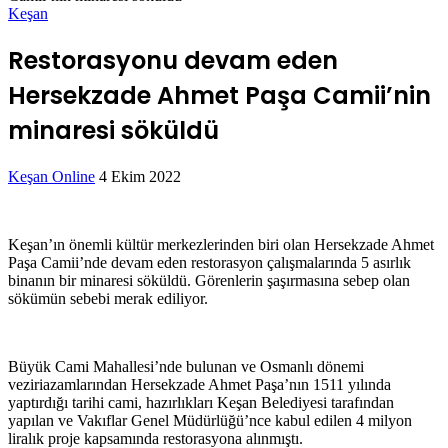
Keşan
Restorasyonu devam eden
Hersekzade Ahmet Paşa Camii’nin
minaresi söküldü
Bir
Keşan Online
4 Ekim 2022
Facebook
Twitter
LinkedIn
Tumblr
Pinterest
Reddit
VKontakte
Odnoklassniki
Pocket
Messenger
Messenger
WhatsApp
Telegram
e-
posta
göndermek
Keşan’ın önemli kültür merkezlerinden biri olan Hersekzade Ahmet
Paşa Camii’nde devam eden restorasyon çalışmalarında 5 asırlık
binanın bir minaresi söküldü. Görenlerin şaşırmasına sebep olan
sökümün sebebi merak ediliyor.
Büyük Cami Mahallesi’nde bulunan ve Osmanlı dönemi
veziriazamlarından Hersekzade Ahmet Paşa’nın 1511 yılında
yaptırdığı tarihi cami, hazırlıkları Keşan Belediyesi tarafından
yapılan ve Vakıflar Genel Müdürlüğü’nce kabul edilen 4 milyon
liralık proje kapsamında restorasyona alınmıştı.