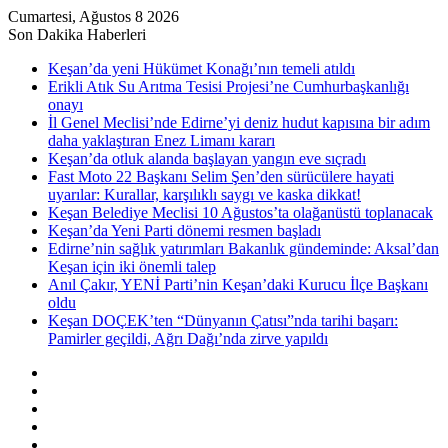
Cumartesi, Ağustos 8 2026
Son Dakika Haberleri
Keşan’da yeni Hükümet Konağı’nın temeli atıldı
Erikli Atık Su Arıtma Tesisi Projesi’ne Cumhurbaşkanlığı
onayı
İl Genel Meclisi’nde Edirne’yi deniz hudut kapısına bir adım
daha yaklaştıran Enez Limanı kararı
Keşan’da otluk alanda başlayan yangın eve sıçradı
Fast Moto 22 Başkanı Selim Şen’den sürücülere hayati
uyarılar: Kurallar, karşılıklı saygı ve kaska dikkat!
Keşan Belediye Meclisi 10 Ağustos’ta olağanüstü toplanacak
Keşan’da Yeni Parti dönemi resmen başladı
Edirne’nin sağlık yatırımları Bakanlık gündeminde: Aksal’dan
Keşan için iki önemli talep
Anıl Çakır, YENİ Parti’nin Keşan’daki Kurucu İlçe Başkanı
oldu
Keşan DOÇEK’ten “Dünyanın Çatısı”nda tarihi başarı:
Pamirler geçildi, Ağrı Dağı’nda zirve yapıldı
Kenar
Bölmesi
Rastgele
Makale
Kayıt
Ol
RSS
Instagram