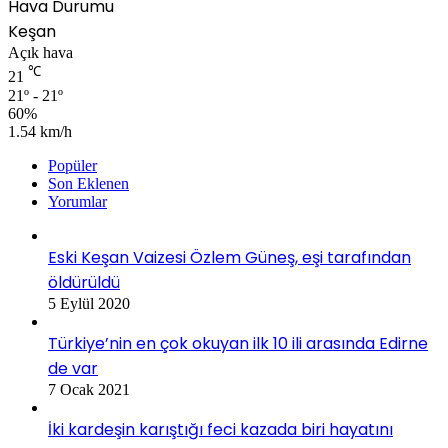
Hava Durumu
Keşan
Açık hava
℃
21
21º - 21º
60%
1.54 km/h
Popüler
Son Eklenen
Yorumlar
Eski Keşan Vaizesi Özlem Güneş, eşi tarafından
öldürüldü
5 Eylül 2020
Türkiye’nin en çok okuyan ilk 10 ili arasında Edirne
de var
7 Ocak 2021
İki kardeşin karıştığı feci kazada biri hayatını