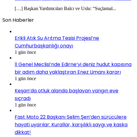
[…] Başkan Yardımcıları Balcı ve Uslu: “Suçlamal...
Son Haberler
Erikli Atık Su Arıtma Tesisi Projesi’ne
Cumhurbaşkanlığı onayı
1 gün önce
İl Genel Meclisi’nde Edirne’yi deniz hudut kapısına
bir adım daha yaklaştıran Enez Limanı kararı
1 gün önce
Keşan’da otluk alanda başlayan yangın eve
sıçradı
1 gün önce
Fast Moto 22 Başkanı Selim Şen’den sürücülere
hayati uyarılar: Kurallar, karşılıklı saygı ve kaska
dikkat!