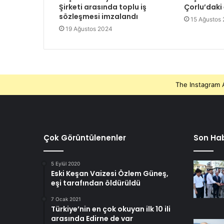
Şirketi arasında toplu iş
Çorlu’daki
sözleşmesi imzalandı
15 Ağustos
19 Ağustos 2024
The Instagram A
Çok Görüntülenenler
Son Hab
5 Eylül 2020
Eski Keşan Vaizesi Özlem Güneş,
eşi tarafından öldürüldü
7 Ocak 2021
Türkiye’nin en çok okuyan ilk 10 ili
arasında Edirne de var