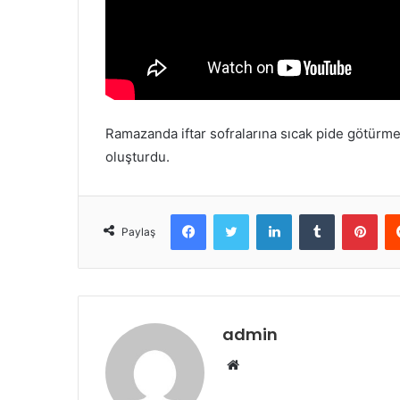
k
Ramazanda iftar sofralarına sıcak pide götürme
oluşturdu.
Facebook
Twitter
LinkedIn
Tumblr
Pinterest
Paylaş
admin
W
e