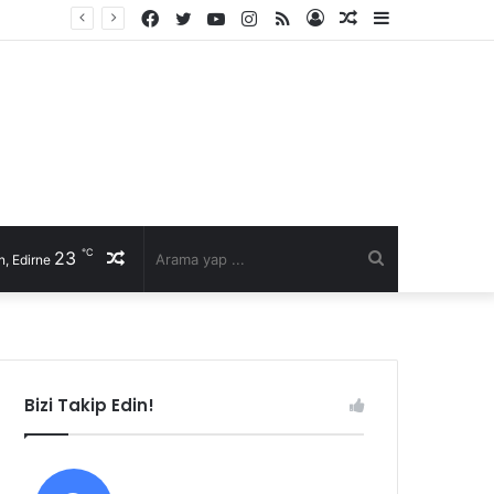
Facebook
Twitter
YouTube
Instagram
RSS
Kayıt
Rastgele
Kenar
Ol
Makale
Bölmesi
℃
23
Rastgele
Arama
, Edirne
Makale
yap
...
Bizi Takip Edin!