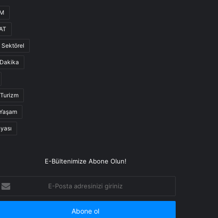
UM
AT
Sektörel
Dakika
Turizm
Yaşam
nyası
E-Bültenimize Abone Olun!
-
osta
dresinizi
iriniz