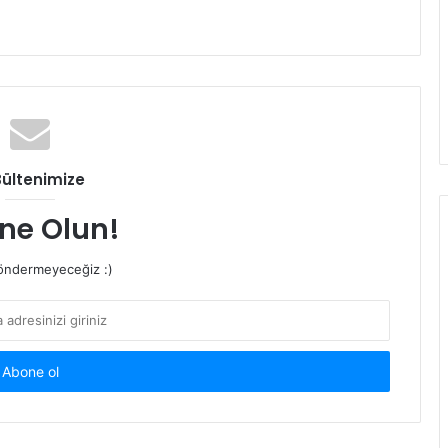
Bültenimize
ne Olun!
ndermeyeceğiz :)