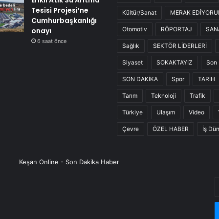
Erikli Atık Su Arıtma
Tesisi Projesi’ne
Kültür/Sanat
MERAK EDİYOR
Cumhurbaşkanlığı
Otomotiv
RÖPORTAJ
SAN
onayı
6 saat önce
Sağlık
SEKTÖR LİDERLERİ
Siyaset
SOKAKTAYIZ
Son 
SON DAKİKA
Spor
TARİH
Tarım
Teknoloji
Trafik
Türkiye
Ulaşım
Video
Çevre
ÖZEL HABER
İş Dü
Keşan Online - Son Dakika Haber
E
P
a
g