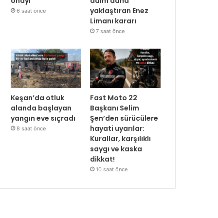
onayı
adım daha
yaklaştıran Enez
6 saat önce
Limanı kararı
7 saat önce
Keşan’da otluk
Fast Moto 22
alanda başlayan
Başkanı Selim
yangın eve sıçradı
Şen’den sürücülere
hayati uyarılar:
8 saat önce
Kurallar, karşılıklı
saygı ve kaska
dikkat!
10 saat önce