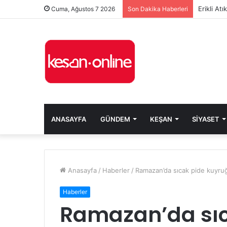
Erikli At
Cuma, Ağustos 7 2026
Son Dakika Haberleri
ANASAYFA
GÜNDEM
KEŞAN
SIYASET
Anasayfa
/
Haberler
/
Ramazan’da sıcak pide kuyru
Haberler
Ramazan’da sıc