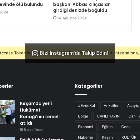
 evinde ölü bulundu
başkanı Abbas Kılıçaslan
girdiği denizde boğuldu
 2024
14 Ağustos 2024
Bizi Instagram'da Takip Edin!
ccess Token is expired, Go to the Theme options page > Integrations, t
erler
Kategoriler
Keşan’da yeni
#EvdeKal
Anketler
Asayiş
Hükümet
Konağı’nın temeli
Bölge
CANLI YAYIN
Canlı 
atıldı
Ekonomi
Eğitim
Genel
6 saat önce
Haberler
Keşan
KÜLTÜR