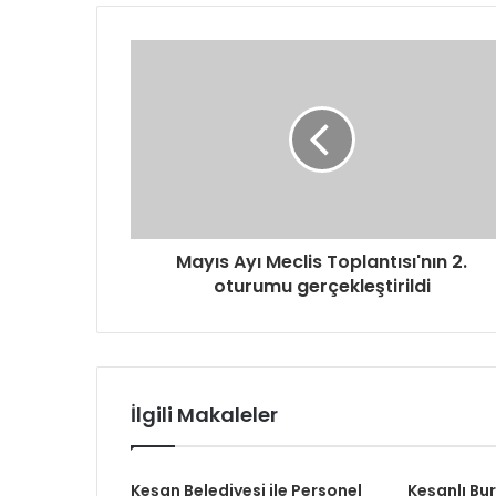
a
d
r
e
s
i
n
i
z
i
g
Mayıs Ayı Meclis Toplantısı'nın 2.
i
oturumu gerçekleştirildi
r
i
n
i
z
İlgili Makaleler
Keşan Belediyesi ile Personel
Keşanlı Bu