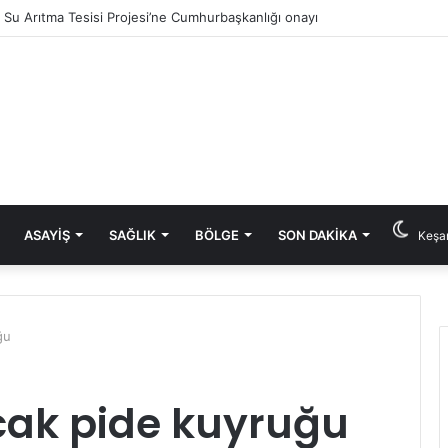
ık Su Arıtma Tesisi Projesi’ne Cumhurbaşkanlığı onayı
ASAYIŞ
SAĞLIK
BÖLGE
SON DAKIKA
Keşan
ğu
ak pide kuyruğu