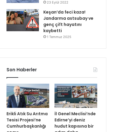
23 Eylül 2022
Keşan’da feci kaza!
Jandarma astsubay ve
genç çift hayatını
kaybetti
1 Temmuz 2025
Son Haberler
Erikli Atık Su Arıtma
İl Genel Meclisi’nde
Tesisi Projesi’ne
Edirne’yi deniz
Cumhurbaşkanlığı
hudut kapısına bir