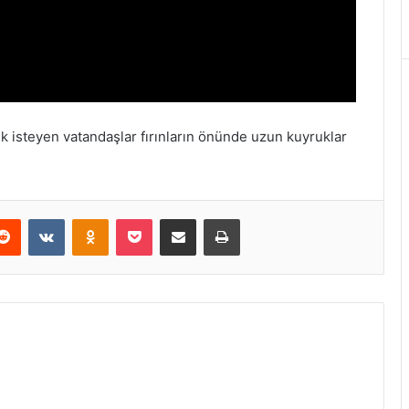
k isteyen vatandaşlar fırınların önünde uzun kuyruklar
Reddit
VKontakte
Odnoklassniki
Pocket
E-Posta ile paylaş
Yazdır