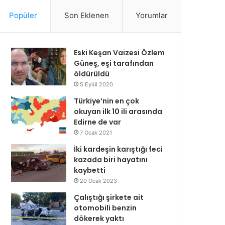
Popüler
Son Eklenen
Yorumlar
Eski Keşan Vaizesi Özlem
Güneş, eşi tarafından
öldürüldü
5 Eylül 2020
Türkiye’nin en çok
okuyan ilk 10 ili arasında
Edirne de var
7 Ocak 2021
İki kardeşin karıştığı feci
kazada biri hayatını
kaybetti
20 Ocak 2023
Çalıştığı şirkete ait
otomobili benzin
dökerek yaktı