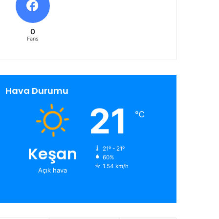
0
Fans
Hava Durumu
21
℃
Keşan
21º - 21º
60%
1.54 km/h
Açık hava