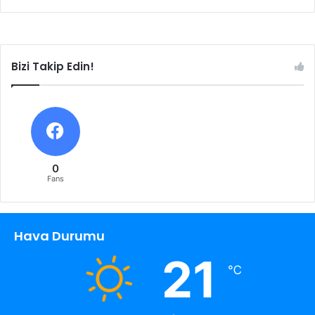
Bizi Takip Edin!
0
Fans
Hava Durumu
21
℃