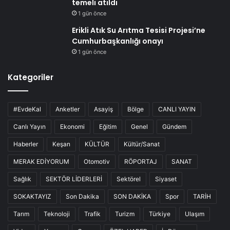
temeli atıldı
1 gün önce
Erikli Atık Su Arıtma Tesisi Projesi’ne
Cumhurbaşkanlığı onayı
1 gün önce
Kategoriler
#EvdeKal
Anketler
Asayiş
Bölge
CANLI YAYIN
Canlı Yayın
Ekonomi
Eğitim
Genel
Gündem
Haberler
Keşan
KÜLTÜR
Kültür/Sanat
MERAK EDİYORUM
Otomotiv
RÖPORTAJ
SANAT
Sağlık
SEKTÖR LİDERLERİ
Sektörel
Siyaset
SOKAKTAYIZ
Son Dakika
SON DAKİKA
Spor
TARİH
Tarım
Teknoloji
Trafik
Turizm
Türkiye
Ulaşım