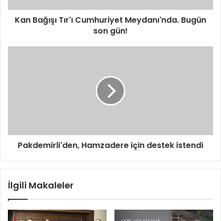
z
i
Kan Bağışı Tır'ı Cumhuriyet Meydanı'nda. Bugün
g
son gün!
i
r
i
n
i
z
Pakdemirli'den, Hamzadere için destek istendi
İlgili Makaleler