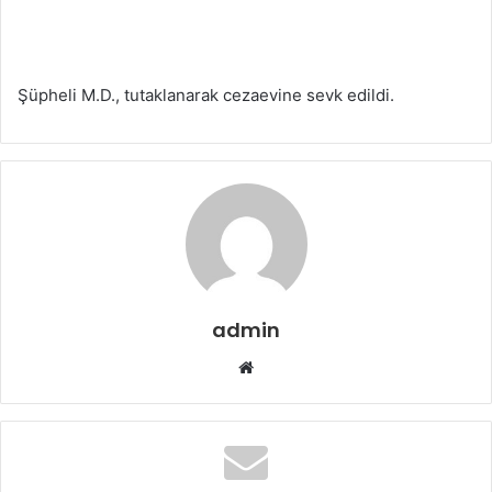
Şüpheli M.D., tutaklanarak cezaevine sevk edildi.
admin
W
e
b
s
i