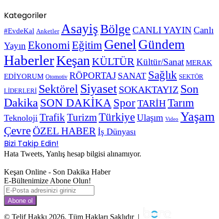
Kategoriler
Asayiş
Bölge
CANLI YAYIN
Canlı
#EvdeKal
Anketler
Genel
Gündem
Ekonomi
Eğitim
Yayın
Haberler
Keşan
KÜLTÜR
Kültür/Sanat
MERAK
Sağlık
RÖPORTAJ
SANAT
EDİYORUM
SEKTÖR
Otomotiv
Siyaset
Sektörel
Son
SOKAKTAYIZ
LİDERLERİ
Dakika
SON DAKİKA
Spor
Tarım
TARİH
Yaşam
Türkiye
Trafik
Turizm
Ulaşım
Teknoloji
Video
Çevre
ÖZEL HABER
İş Dünyası
Bizi Takip Edin!
Hata Tweets, Yanlış hesap bilgisi alınamıyor.
Keşan Online - Son Dakika Haber
E-Bültenimize Abone Olun!
E-
Posta
adresinizi
giriniz
© Telif Hakkı 2026, Tüm Hakları Saklıdır |