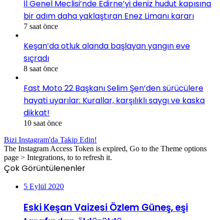
İl Genel Meclisi’nde Edirne’yi deniz hudut kapısına
bir adım daha yaklaştıran Enez Limanı kararı
7 saat önce
Keşan’da otluk alanda başlayan yangın eve
sıçradı
8 saat önce
Fast Moto 22 Başkanı Selim Şen’den sürücülere
hayati uyarılar: Kurallar, karşılıklı saygı ve kaska
dikkat!
10 saat önce
Bizi Instagram'da Takip Edin!
The Instagram Access Token is expired, Go to the Theme options
page > Integrations, to to refresh it.
Çok Görüntülenenler
5 Eylül 2020
Eski Keşan Vaizesi Özlem Güneş, eşi