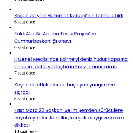
Keşan’da yeni Hükümet Konağı’nın temeli atıldı
6 saat önce
Erikli Atık Su Arıtma Tesisi Projesi’ne
Cumhurbaşkanlığı onayı
6 saat önce
İl Genel Meclisi’nde Edirne’yi deniz hudut kapısına
bir adım daha yaklaştıran Enez Limanı kararı
7 saat önce
Keşan’da otluk alanda başlayan yangın eve
sıçradı
8 saat önce
Fast Moto 22 Başkanı Selim Şen’den sürücülere
hayati uyarılar: Kurallar, karşılıklı saygı ve kaska
dikkat!
10 saat önce