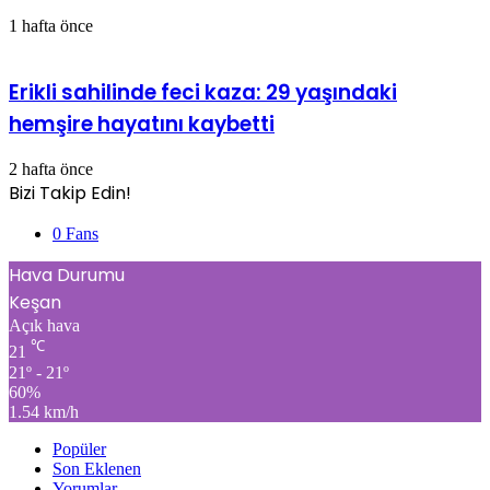
1 hafta önce
Erikli sahilinde feci kaza: 29 yaşındaki
hemşire hayatını kaybetti
2 hafta önce
Bizi Takip Edin!
0
Fans
Hava Durumu
Keşan
Açık hava
℃
21
21º - 21º
60%
1.54 km/h
Popüler
Son Eklenen
Yorumlar