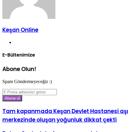
Keşan Online
Web
sitesi
E-Bültenimize
Abone Olun!
Spam Göndermeyeceğiz :)
E-
Posta
adresinizi
giriniz
Tam kapanmada Keşan Devlet Hastanesi aşı
merkezinde oluşan yoğunluk dikkat çekti