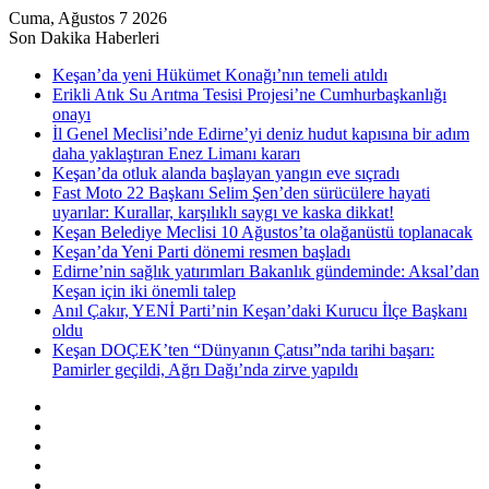
Cuma, Ağustos 7 2026
Son Dakika Haberleri
Keşan’da yeni Hükümet Konağı’nın temeli atıldı
Erikli Atık Su Arıtma Tesisi Projesi’ne Cumhurbaşkanlığı
onayı
İl Genel Meclisi’nde Edirne’yi deniz hudut kapısına bir adım
daha yaklaştıran Enez Limanı kararı
Keşan’da otluk alanda başlayan yangın eve sıçradı
Fast Moto 22 Başkanı Selim Şen’den sürücülere hayati
uyarılar: Kurallar, karşılıklı saygı ve kaska dikkat!
Keşan Belediye Meclisi 10 Ağustos’ta olağanüstü toplanacak
Keşan’da Yeni Parti dönemi resmen başladı
Edirne’nin sağlık yatırımları Bakanlık gündeminde: Aksal’dan
Keşan için iki önemli talep
Anıl Çakır, YENİ Parti’nin Keşan’daki Kurucu İlçe Başkanı
oldu
Keşan DOÇEK’ten “Dünyanın Çatısı”nda tarihi başarı:
Pamirler geçildi, Ağrı Dağı’nda zirve yapıldı
Kenar
Bölmesi
Rastgele
Makale
Kayıt
Ol
RSS
Instagram