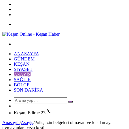
YouTube
Twitter
Facebook
Menü
Arama
yap
ANASAYFA
...
GÜNDEM
KEŞAN
SIYASET
ASAYIŞ
SAĞLIK
BÖLGE
SON DAKIKA
Arama
Rastgele
yap
Makale
℃
...
Keşan, Edirne
23
Anasayfa
/
Asayiş
/
Polis, izin belgeleri olmayan ve kısıtlamaya
uymayanlara ceza kesti