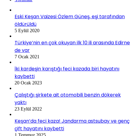
Eski Keşan Vaizesi Özlem Güneş, eşi tarafından
öldürüldü
5 Eylül 2020
Türkiye’nin en çok okuyan ilk 10 ili arasında Edirne
de var
7 Ocak 2021
İki kardeşin karıştığı feci kazada biri hayatını
kaybetti
20 Ocak 2023
Çalıştığı şirkete ait otomobili benzin dökerek
yaktı
23 Eylül 2022
Keşan’da feci kaza! Jandarma astsubay ve genç
çift hayatını kaybetti
1 Temmuz 2025