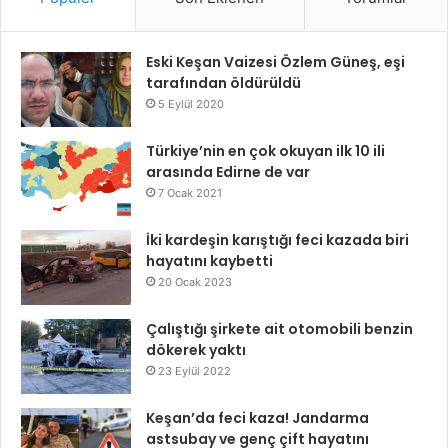
Eski Keşan Vaizesi Özlem Güneş, eşi
tarafından öldürüldü
5 Eylül 2020
Türkiye’nin en çok okuyan ilk 10 ili
arasında Edirne de var
7 Ocak 2021
İki kardeşin karıştığı feci kazada biri
hayatını kaybetti
20 Ocak 2023
Çalıştığı şirkete ait otomobili benzin
dökerek yaktı
23 Eylül 2022
Keşan’da feci kaza! Jandarma
astsubay ve genç çift hayatını