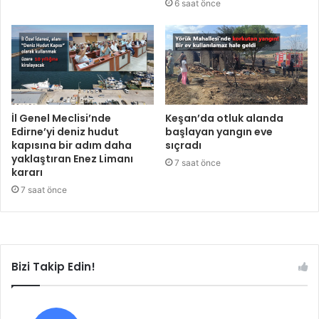
6 saat önce
İl Genel Meclisi’nde
Keşan’da otluk alanda
Edirne’yi deniz hudut
başlayan yangın eve
kapısına bir adım daha
sıçradı
yaklaştıran Enez Limanı
7 saat önce
kararı
7 saat önce
Bizi Takip Edin!