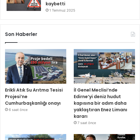
kaybetti
1 Temmuz 2025
Son Haberler
Erikli Atık Su Arıtma Tesisi
İl Genel Meclisi’nde
Projesi’ne
Edirne’yi deniz hudut
Cumhurbaşkanlığı onayı
kapısına bir adım daha
yaklaştıran Enez Limanı
6 saat önce
kararı
7 saat önce