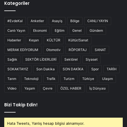
Kategoriler
#EvdeKal
Anketler
Asayiş
Bölge
CANLI YAYIN
Canlı Yayın
Ekonomi
Eğitim
Genel
Gündem
Haberler
Keşan
KÜLTÜR
Kültür/Sanat
MERAK EDİYORUM
Otomotiv
RÖPORTAJ
SANAT
Sağlık
SEKTÖR LİDERLERİ
Sektörel
Siyaset
SOKAKTAYIZ
Son Dakika
SON DAKİKA
Spor
TARİH
Tarım
Teknoloji
Trafik
Turizm
Türkiye
Ulaşım
Video
Yaşam
Çevre
ÖZEL HABER
İş Dünyası
Bizi Takip Edin!
Hata Tweets, Yanlış hesap bilgisi alınamıyor.