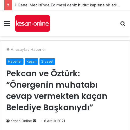
İl Genel Meclisi’nde Edirne’yi deniz hudut kapısına bir adım daha yaklaştıran Enez Limanı kararı
Menü
A
y
...
Anasayfa
/
Haberler
Haberler
Keşan
Siyaset
Pekcan ve Öztürk:
“Önergenin muhatabı
cevap vermekten kaçan
Belediye Başkanıydı”
Bir
Keşan Online
6 Aralık 2021
e-