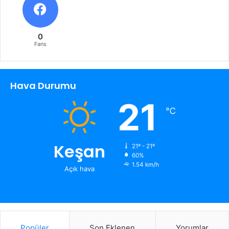
0
Fans
Hava Durumu
21
℃
Keşan
21º - 21º
60%
1.54 km/h
Açık hava
Popüler
Son Eklenen
Yorumlar