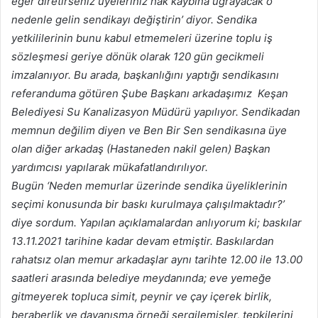
eğer diretirseniz üyeleriniz hak kaybına uğrayacak o
nedenle gelin sendikayı değiştirin’ diyor. Sendika
yetkililerinin bunu kabul etmemeleri üzerine toplu iş
sözleşmesi geriye dönük olarak 120 gün gecikmeli
imzalanıyor. Bu arada, başkanlığını yaptığı sendikasını
referanduma götüren Şube Başkanı arkadaşımız Keşan
Belediyesi Su Kanalizasyon Müdürü yapılıyor. Sendikadan
memnun değilim diyen ve Ben Bir Sen sendikasına üye
olan diğer arkadaş (Hastaneden nakil gelen) Başkan
yardımcısı yapılarak mükafatlandırılıyor.
Bugün ‘Neden memurlar üzerinde sendika üyeliklerinin
seçimi konusunda bir baskı kurulmaya çalışılmaktadır?’
diye sordum. Yapılan açıklamalardan anlıyorum ki; baskılar
13.11.2021 tarihine kadar devam etmiştir. Baskılardan
rahatsız olan memur arkadaşlar aynı tarihte 12.00 ile 13.00
saatleri arasında belediye meydanında; eve yemeğe
gitmeyerek topluca simit, peynir ve çay içerek birlik,
beraberlik ve dayanışma örneği sergilemişler, tepkilerini