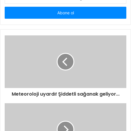
Posta
adresinizi
giriniz
Meteoroloji uyardı! Şiddetli sağanak geliyor...