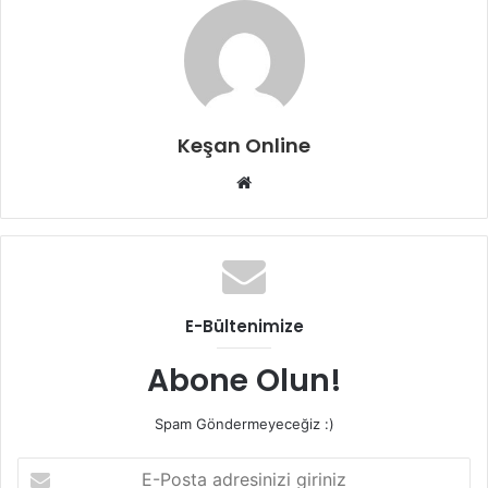
Keşan Online
Web
sitesi
E-Bültenimize
Abone Olun!
Spam Göndermeyeceğiz :)
E-