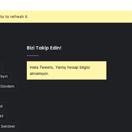
o to refresh it.
Bizi Takip Edin!
Hata Tweets, Yanlış hesap bilgisi
alınamıyor.
Yayın
Gündem
UM
AT
Sektörel