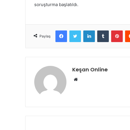
soruşturma başlatıldı.
Facebook
Twitter
LinkedIn
Tumblr
Pint
Paylaş
Keşan Online
Web
sitesi