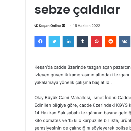
sebze çaldılar
Bir
Keşan Online
15 Haziran 2022
e-
Facebook
Twitter
LinkedIn
Tumblr
Pinterest
Reddit
posta
göndermek
Keşan’da cadde üzerinde tezgah açan pazarcını
izleyen güvenlik kamerasının altındaki tezgahı 
yakalamaya yönelik çalışma başlatıldı.
Olay Büyük Cami Mahallesi, İsmet İnönü Cadde
Edinilen bilgiye göre, cadde üzerindeki KGYS 
14 Haziran Salı sabahı tezgâhının başına geldiği
kilo domates ve 15 kilo karpuz ile birlikte, ürü
şemsiyesinin de çalındığını söyleyerek polise