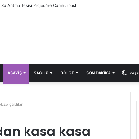
ık Su Arıtma Tesisi Projesi’ne Cumhurbaşkanlığı onayı
ASAYIŞ
SAĞLIK
BÖLGE
SON DAKIKA
Keşan
bze çaldılar
dan kasa kasa