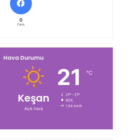
0
Fans
Hava Durumu
21
℃
Keşan
21º - 21º
60%
1.54 km/h
Açık hava