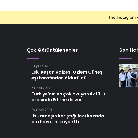
The Instagram A
Çok Görüntülenenler
Son Hab
5 Eylül 2020
Eski Keşan Vaizesi Özlem Güneş,
eşi tarafından öldürüldü
7 Ocak 2021
Türkiye’nin en çok okuyan ilk 10 ili
arasında Edirne de var
20 Ocak 2023
İki kardeşin karıştığı feci kazada
biri hayatını kaybetti