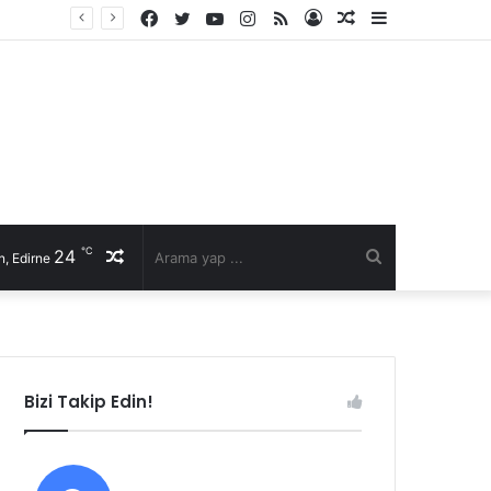
Facebook
Twitter
YouTube
Instagram
RSS
Kayıt
Rastgele
Kenar
Ol
Makale
Bölmesi
℃
24
Rastgele
Arama
, Edirne
Makale
yap
...
Bizi Takip Edin!