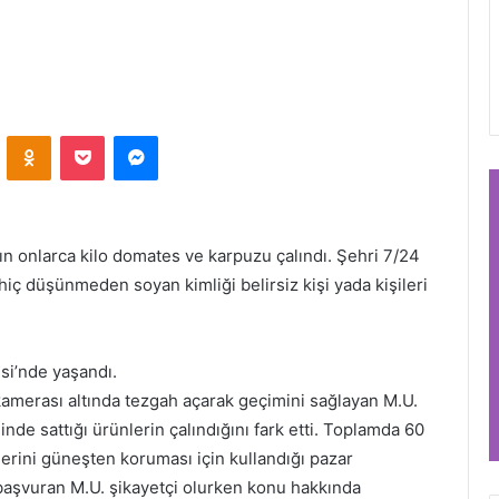
VKontakte
Odnoklassniki
Pocket
Messenger
n onlarca kilo domates ve karpuzu çalındı. Şehri 7/24
hiç düşünmeden soyan kimliği belirsiz kişi yada kişileri
si’nde yaşandı.
kamerası altında tezgah açarak geçimini sağlayan M.U.
nde sattığı ürünlerin çalındığını fark etti. Toplamda 60
nlerini güneşten koruması için kullandığı pazar
 başvuran M.U. şikayetçi olurken konu hakkında