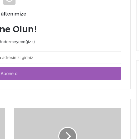
Bültenimize
ne Olun!
ndermeyeceğiz :)