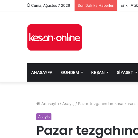
Erikli At
Cuma, Ağustos 7 2026
Son Dakika Haberleri
ANASAYFA
GÜNDEM
KEŞAN
SIYASET
Anasayfa
/
Asayiş
/
Pazar tezgahından kasa kasa se
Asayiş
Pazar tezgahın