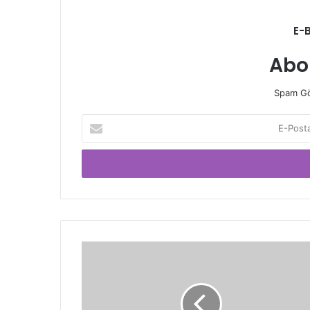
E-
Abo
Spam Gö
E-
Posta
adresinizi
giriniz