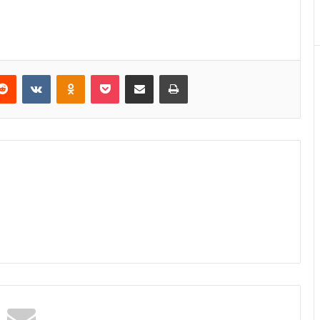
erest
Reddit
VKontakte
Odnoklassniki
Pocket
E-Posta ile paylaş
Yazdır