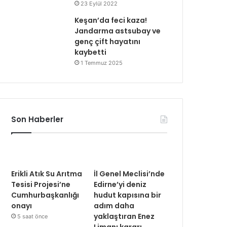
23 Eylül 2022
Keşan’da feci kaza!
Jandarma astsubay ve
genç çift hayatını
kaybetti
1 Temmuz 2025
Son Haberler
Erikli Atık Su Arıtma
İl Genel Meclisi’nde
Tesisi Projesi’ne
Edirne’yi deniz
Cumhurbaşkanlığı
hudut kapısına bir
onayı
adım daha
yaklaştıran Enez
5 saat önce