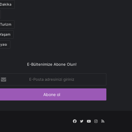
Dakika
Turizm
Yaşam
nyası
E-Bültenimize Abone Olun!
-
osta
dresinizi
iriniz
Facebook
Twitter
YouTube
Instagram
RSS