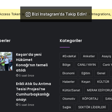
Bizi Instagram'da Takip Edin!
ccess Token is expired, Go to the Theme options page > Integrations, t
erler
Kategoriler
Keşan’da yeni
#EvdeKal
Anketler
Asayiş
Hükümet
Konağı’nın temeli
Bölge
CANLI YAYIN
Canlı 
atıldı
Ekonomi
Eğitim
Genel
5 saat önce
Haberler
Keşan
KÜLTÜR
Erikli Atık Su Arıtma
Tesisi Projesi’ne
Kültür/Sanat
MERAK EDİYOR
Cumhurbaşkanlığı
Otomotiv
RÖPORTAJ
SAN
onayı
5 saat önce
Sağlık
SEKTÖR LİDERLERİ