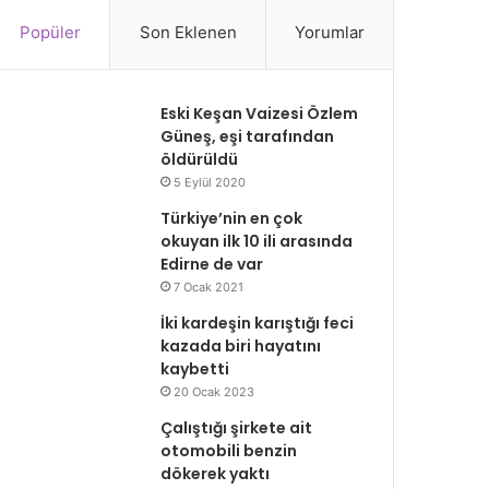
Popüler
Son Eklenen
Yorumlar
Eski Keşan Vaizesi Özlem
Güneş, eşi tarafından
öldürüldü
5 Eylül 2020
Türkiye’nin en çok
okuyan ilk 10 ili arasında
Edirne de var
7 Ocak 2021
İki kardeşin karıştığı feci
kazada biri hayatını
kaybetti
20 Ocak 2023
Çalıştığı şirkete ait
otomobili benzin
dökerek yaktı