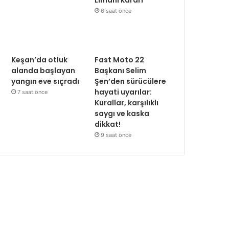
Limanı kararı
6 saat önce
Keşan’da otluk
Fast Moto 22
alanda başlayan
Başkanı Selim
yangın eve sıçradı
Şen’den sürücülere
hayati uyarılar:
7 saat önce
Kurallar, karşılıklı
saygı ve kaska
dikkat!
9 saat önce