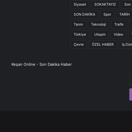
Siyaset
SOKAKTAYIZ
Son 
SON DAKİKA
Spor
TARİH
Tarım
Teknoloji
Trafik
Türkiye
Ulaşım
Video
Çevre
ÖZEL HABER
İş Dü
Keşan Online - Son Dakika Haber
E
P
a
g