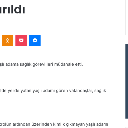
rıldı
VKontakte
Odnoklassniki
Pocket
Messenger
şlı adama sağlık görevlileri müdahale etti.
lde yerde yatan yaşlı adamı gören vatandaşlar, sağlık
ontrolün ardından üzerinden kimlik çıkmayan yaşlı adamı