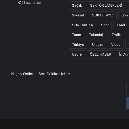
18 saat önce
Sağlık
SEKTÖR LİDERLERİ
Siyaset
SOKAKTAYIZ
Son 
SON DAKİKA
Spor
TARİH
Tarım
Teknoloji
Trafik
Türkiye
Ulaşım
Video
Çevre
ÖZEL HABER
İş Dü
Keşan Online - Son Dakika Haber
E
P
a
g