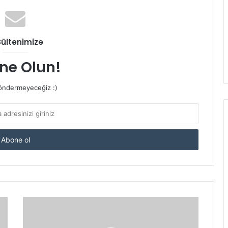
Bültenimize
ne Olun!
ndermeyeceğiz :)