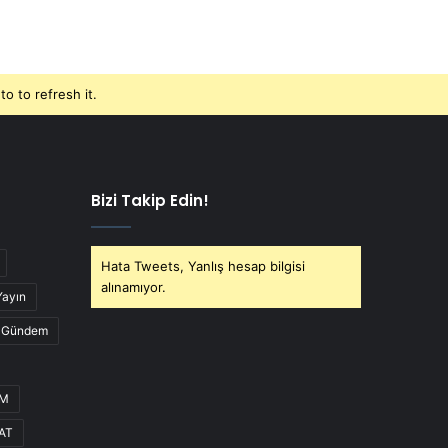
o to refresh it.
Bizi Takip Edin!
Hata Tweets, Yanlış hesap bilgisi
alınamıyor.
Yayın
Gündem
UM
AT