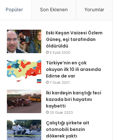
Popüler
Son Eklenen
Yorumlar
Eski Keşan Vaizesi Özlem
Güneş, eşi tarafından
öldürüldü
5 Eylül 2020
Türkiye’nin en çok
okuyan ilk 10 ili arasında
Edirne de var
7 Ocak 2021
İki kardeşin karıştığı feci
kazada biri hayatını
kaybetti
20 Ocak 2023
Çalıştığı şirkete ait
otomobili benzin
dökerek yaktı