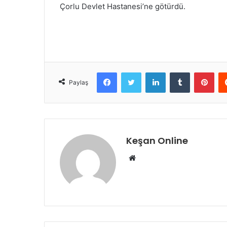
Çorlu Devlet Hastanesi’ne götürdü.
Facebook
Twitter
LinkedIn
Tumblr
Pint
Paylaş
Keşan Online
Web
sitesi