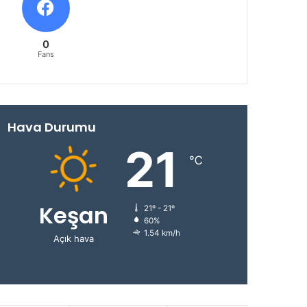
0
Fans
Hava Durumu
21
℃
Keşan
21º - 21º
60%
1.54 km/h
Açık hava