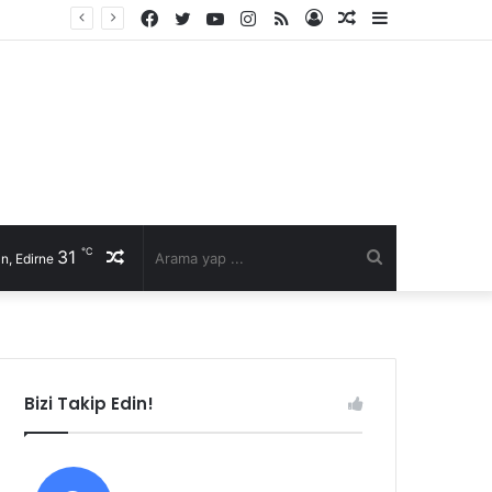
Facebook
Twitter
YouTube
Instagram
RSS
Kayıt
Rastgele
Kenar
li talep
Ol
Makale
Bölmesi
℃
31
Rastgele
Arama
n, Edirne
Makale
yap
...
Bizi Takip Edin!