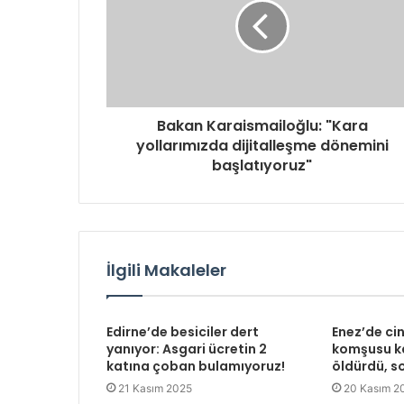
Bakan Karaismailoğlu: "Kara
yollarımızda dijitalleşme dönemini
başlatıyoruz"
İlgili Makaleler
Edirne’de besiciler dert
Enez’de ci
yanıyor: Asgari ücretin 2
komşusu ka
katına çoban bulamıyoruz!
öldürdü, so
21 Kasım 2025
20 Kasım 2