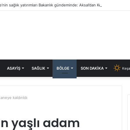
e’nin sağlık yatırımları Bakanlık gündeminde: Aksal’dan Keşan için iki önem
ASAYIŞ
SAĞLIK
BÖLGE
SON DAKIKA
Keşa
aneye kaldırıldı
an yaşlı adam