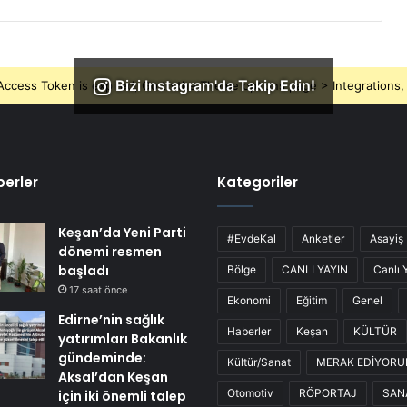
Bizi Instagram'da Takip Edin!
ccess Token is expired, Go to the Theme options page > Integrations, t
erler
Kategoriler
Keşan’da Yeni Parti
#EvdeKal
Anketler
Asayiş
dönemi resmen
başladı
Bölge
CANLI YAYIN
Canlı 
17 saat önce
Ekonomi
Eğitim
Genel
Edirne’nin sağlık
Haberler
Keşan
KÜLTÜR
yatırımları Bakanlık
gündeminde:
Kültür/Sanat
MERAK EDİYOR
Aksal’dan Keşan
Otomotiv
RÖPORTAJ
SAN
için iki önemli talep