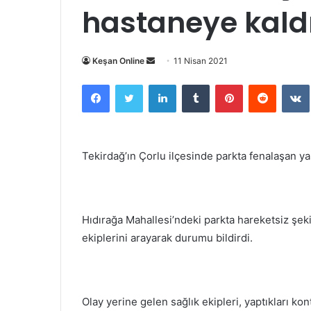
hastaneye kaldı
Bir
Keşan Online
11 Nisan 2021
e-
Facebook
Twitter
LinkedIn
Tumblr
Pinterest
Reddit
posta
göndermek
Tekirdağ’ın Çorlu ilçesinde parkta fenalaşan ya
Hıdırağa Mahallesi’ndeki parkta hareketsiz şeki
ekiplerini arayarak durumu bildirdi.
Olay yerine gelen sağlık ekipleri, yaptıkları k