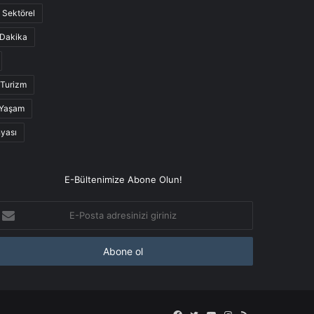
Sektörel
Dakika
Turizm
Yaşam
nyası
E-Bültenimize Abone Olun!
-
osta
dresinizi
iriniz