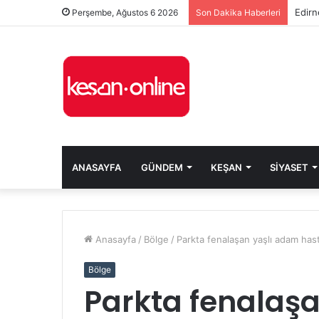
Edirn
Perşembe, Ağustos 6 2026
Son Dakika Haberleri
ANASAYFA
GÜNDEM
KEŞAN
SIYASET
Anasayfa
/
Bölge
/
Parkta fenalaşan yaşlı adam hast
Bölge
Parkta fenalaş