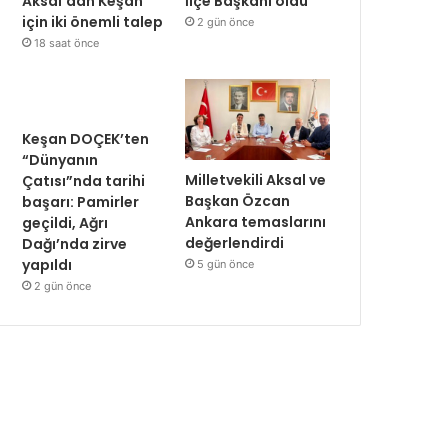
Aksal’dan Keşan
İlçe Başkanı oldu
için iki önemli talep
2 gün önce
18 saat önce
Keşan DOÇEK’ten
“Dünyanın
Milletvekili Aksal ve
Çatısı”nda tarihi
Başkan Özcan
başarı: Pamirler
Ankara temaslarını
geçildi, Ağrı
değerlendirdi
Dağı’nda zirve
yapıldı
5 gün önce
2 gün önce