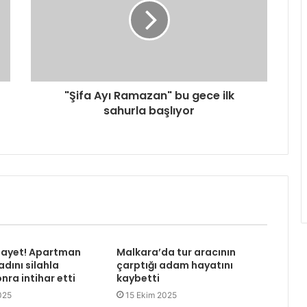
"Şifa Ayı Ramazan" bu gece ilk
sahurla başlıyor
nayet! Apartman
Malkara’da tur aracının
dını silahla
çarptığı adam hayatını
nra intihar etti
kaybetti
025
15 Ekim 2025