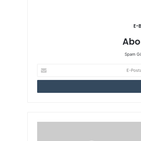
E-
Abo
Spam Gö
E-
Posta
adresinizi
giriniz