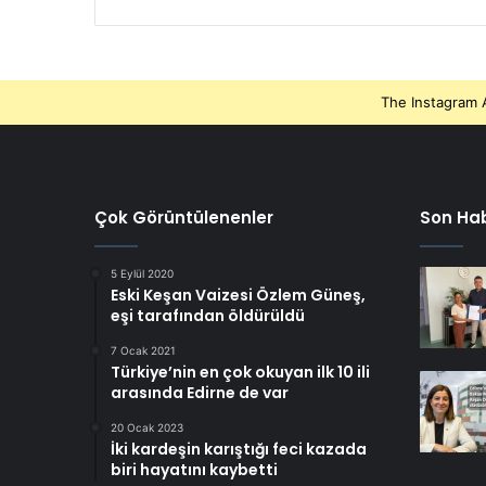
The Instagram A
Çok Görüntülenenler
Son Hab
5 Eylül 2020
Eski Keşan Vaizesi Özlem Güneş,
eşi tarafından öldürüldü
7 Ocak 2021
Türkiye’nin en çok okuyan ilk 10 ili
arasında Edirne de var
20 Ocak 2023
İki kardeşin karıştığı feci kazada
biri hayatını kaybetti