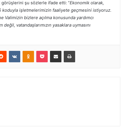
görüşlerini şu sözlerle ifade etti: “
Ekonomik olarak,
 koduyla işletmelerimizin faaliyete geçmesini istiyoruz.
rne Valimizin bizlere açılma konusunda yardımcı
im değil, vatandaşlarımızın yasaklara uymasını
erest
Reddit
VKontakte
Odnoklassniki
Pocket
E-Posta ile paylaş
Yazdır