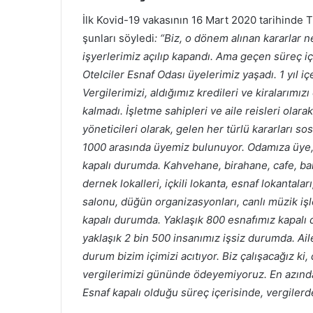
İlk Kovid-19 vakasının 16 Mart 2020 tarihinde 
şunları söyledi
: “Biz, o dönem alınan kararlar ne
işyerlerimiz açılıp kapandı. Ama geçen süreç i
Otelciler Esnaf Odası üyelerimiz yaşadı. 1 yıl 
Vergilerimizi, aldığımız kredileri ve kiralarım
kalmadı. İşletme sahipleri ve aile reisleri ola
yöneticileri olarak, gelen her türlü kararları so
1000 arasında üyemiz bulunuyor. Odamıza üye, 
kapalı durumda. Kahvehane, birahane, cafe, bar, 
dernek lokalleri, içkili lokanta, esnaf lokantaları
salonu, düğün organizasyonları, canlı müzik işle
kapalı durumda. Yaklaşık 800 esnafımız kapalı 
yaklaşık 2 bin 500 insanımız işsiz durumda. Ail
durum bizim içimizi acıtıyor. Biz çalışacağız ki
vergilerimizi gününde ödeyemiyoruz. En azından
Esnaf kapalı olduğu süreç içerisinde, vergilerd