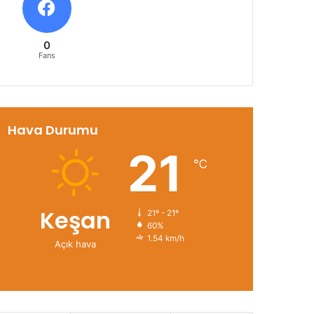
0
Fans
Hava Durumu
21
℃
Keşan
21º - 21º
60%
1.54 km/h
Açık hava