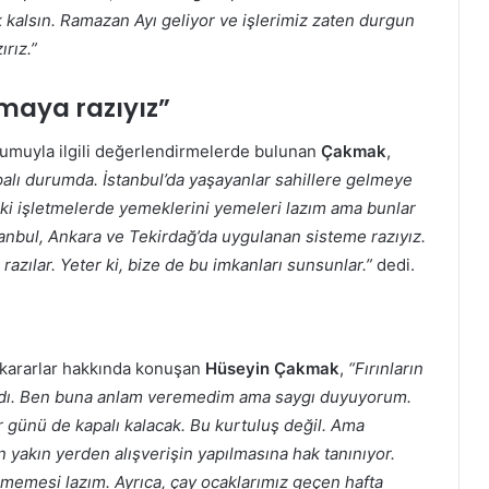
ık kalsın. Ramazan Ayı geliyor ve işlerimiz zaten durgun
rız.”
maya razıyız”
rumuyla ilgili değerlendirmelerde bulunan
Çakmak
,
palı durumda. İstanbul’da yaşayanlar sahillere gelmeye
aki işletmelerde yemeklerini yemeleri lazım ama bunlar
stanbul, Ankara ve Tekirdağ’da uygulanan sisteme razıyız.
azılar. Yeter ki, bize de bu imkanları sunsunlar.”
dedi.
n kararlar hakkında konuşan
Hüseyin Çakmak
,
“Fırınların
ındı. Ben buna anlam veremedim ama saygı duyuyorum.
 günü de kapalı kalacak. Bu kurtuluş değil. Ama
n yakın yerden alışverişin yapılmasına hak tanınıyor.
emesi lazım. Ayrıca, çay ocaklarımız geçen hafta