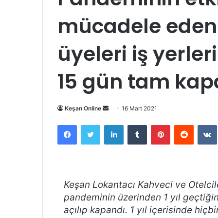
mücadele eden 
üyeleri iş yerle
15 gün tam kap
Bir
Keşan Online
16 Mart 2021
e-
Facebook
Twitter
LinkedIn
Tumblr
Pinterest
Reddit
posta
göndermek
Keşan Lokantacı Kahveci ve Otelci
pandeminin üzerinden 1 yıl geçtiğin
açılıp kapandı. 1 yıl içerisinde hiç