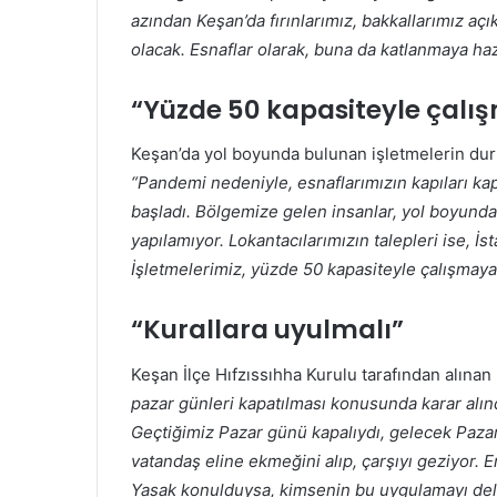
azından Keşan’da fırınlarımız, bakkallarımız aç
olacak. Esnaflar olarak, buna da katlanmaya hazı
“Yüzde 50 kapasiteyle çalış
Keşan’da yol boyunda bulunan işletmelerin du
“Pandemi nedeniyle, esnaflarımızın kapıları ka
başladı. Bölgemize gelen insanlar, yol boyund
yapılamıyor. Lokantacılarımızın talepleri ise, İ
İşletmelerimiz, yüzde 50 kapasiteyle çalışmaya r
“Kurallara uyulmalı”
Keşan İlçe Hıfzıssıhha Kurulu tarafından alına
pazar günleri kapatılması konusunda karar al
Geçtiğimiz Pazar günü kapalıydı, gelecek Pazar
vatandaş eline ekmeğini alıp, çarşıyı geziyor. E
Yasak konulduysa, kimsenin bu uygulamayı delm