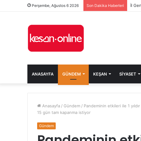
Perşembe, Ağustos 6 2026
Son Dakika Haberleri
ANASAYFA
GÜNDEM
KEŞAN
SIYASET
Anasayfa
/
Gündem
/
Pandeminin etkileri ile 1 yıld
15 gün tam kapanma istiyor
Gündem
Pandeminin etkile