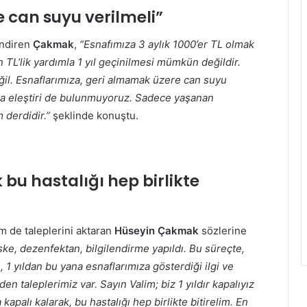
 can suyu verilmeli”
endiren
Çakmak
,
“Esnafımıza 3 aylık 1000’er TL olmak
n TL’lik yardımla 1 yıl geçinilmesi mümkün değildir.
l. Esnaflarımıza, geri almamak üzere can suyu
 da eleştiri de bulunmuyoruz. Sadece yaşanan
 derdidir.”
şeklinde konuştu.
bu hastalığı hep birlikte
 de taleplerini aktaran
Hüseyin Çakmak
sözlerine
ske, dezenfektan, bilgilendirme yapıldı. Bu süreçte,
, 1 yıldan bu yana esnaflarımıza gösterdiği ilgi ve
 taleplerimiz var. Sayın Valim; biz 1 yıldır kapalıyız
palı kalarak, bu hastalığı hep birlikte bitirelim. En