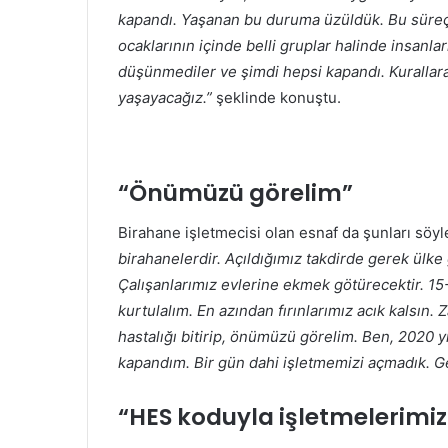
kapandı. Yaşanan bu duruma üzüldük. Bu süreçt
ocaklarının içinde belli gruplar halinde insanl
düşünmediler ve şimdi hepsi kapandı. Kurallara u
yaşayacağız.”
şeklinde konuştu.
“Önümüzü görelim”
Birahane işletmecisi olan esnaf da şunları söyl
birahanelerdir. Açıldığımız takdirde gerek ülk
Çalışanlarımız evlerine ekmek götürecektir. 1
kurtulalım. En azından fırınlarımız acık kalsın
hastalığı bitirip, önümüzü görelim. Ben, 2020 yı
kapandım. Bir gün dahi işletmemizi açmadık. Ge
“HES koduyla işletmelerimizi