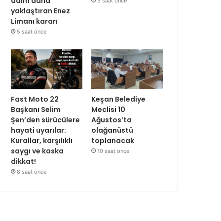
adım daha
5 saat önce
yaklaştıran Enez
Limanı kararı
5 saat önce
Fast Moto 22
Keşan Belediye
Başkanı Selim
Meclisi 10
Şen’den sürücülere
Ağustos’ta
hayati uyarılar:
olağanüstü
Kurallar, karşılıklı
toplanacak
saygı ve kaska
10 saat önce
dikkat!
8 saat önce