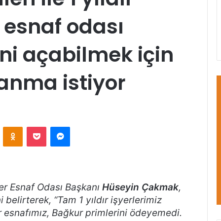
esnaf odası
rini açabilmek için
anma istiyor
VKontakte
Odnoklassniki
Pocket
Messenger
ler Esnaf Odası Başkanı
Hüseyin Çakmak
,
i belirterek
, “Tam 1 yıldır işyerlerimiz
bir esnafımız, Bağkur primlerini ödeyemedi.