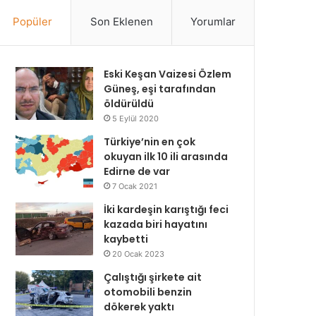
Popüler
Son Eklenen
Yorumlar
Eski Keşan Vaizesi Özlem
Güneş, eşi tarafından
öldürüldü
5 Eylül 2020
Türkiye’nin en çok
okuyan ilk 10 ili arasında
Edirne de var
7 Ocak 2021
İki kardeşin karıştığı feci
kazada biri hayatını
kaybetti
20 Ocak 2023
Çalıştığı şirkete ait
otomobili benzin
dökerek yaktı