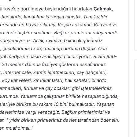
Türkiye’de görülmeye başlandığını hatırlatan
Çakmak
,
ticesinde, kapatılma kararıyla tanıştık. Tam 1 yıldır
çerisinde en büyük sıkıntıyı Keşan Lokantacı Kahveci ve
içerisinde hiçbir esnafımız, Bağkur primlerini ödeyemedi.
ızı ödeyemiyoruz. Artık, evimize bakacak gücümüz
rak, çocuklarımıza karşı mahcup duruma düştük. Oda
syal medya ve basın aracılığıyla bildiriyoruz. Bizim 950-
20 meslek dalında faaliyet gösteren esnaflarımız
internet cafe, kantin işletmecileri, çay bahçeleri,
, köy kahveleri, kır lokantaları, halı sahalar, bilardo
tmecileri, fırınlar ve çay ocakları gibi işletmelerimiz
durumda. Yanlarında çalışanlar birlikte hesaplandığında,
eleriyle birlikte bu rakam 10 bini bulmaktadır. Yaşanan
, devletimize vergi vereceğiz. Bağkur primlerimizi ve
 1 yıldır biriken primlerimiz devlet tarafından ödensin.
en muaf olmalı.”