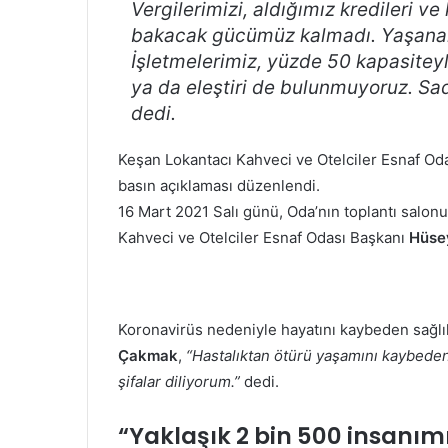
Vergilerimizi, aldığımız kredileri v
bakacak gücümüz kalmadı. Yaşanan 
İşletmelerimiz, yüzde 50 kapasiteyl
ya da eleştiri de bulunmuyoruz. Sa
dedi.
Keşan Lokantacı Kahveci ve Otelciler Esnaf Oda
basın açıklaması düzenlendi.
16 Mart 2021 Salı günü, Oda’nın toplantı salon
Kahveci ve Otelciler Esnaf Odası Başkanı
Hüse
Koronavirüs nedeniyle hayatını kaybeden sağlık
Çakmak
,
“Hastalıktan ötürü yaşamını kaybeden 
şifalar diliyorum.”
dedi.
“Yaklaşık 2 bin 500 insanım