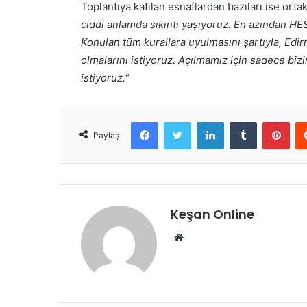
Toplantıya katılan esnaflardan bazıları ise ortak 
ciddi anlamda sıkıntı yaşıyoruz. En azından HES
Konulan tüm kurallara uyulmasını şartıyla, Edi
olmalarını istiyoruz. Açılmamız için sadece biz
istiyoruz.
“
Facebook
Twitter
LinkedIn
Tumblr
Pint
Paylaş
Keşan Online
Web
sitesi