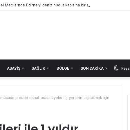
ASAYIŞ
SAĞLIK
BÖLGE
SON DAKIKA
Keşan
ır mücadele eden esnaf odası üyeleri iş yerlerini açabilmek için
ri ile 1 yıldır