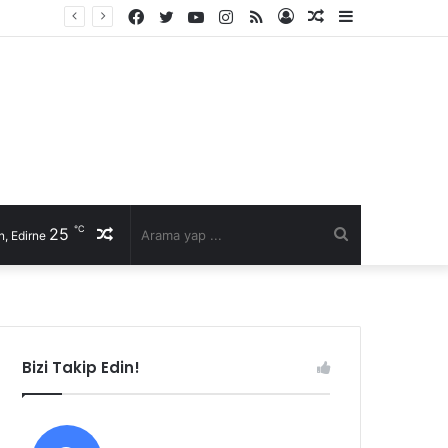
Facebook
Twitter
YouTube
Instagram
RSS
Kayıt
Rastgele
Kenar
İl Genel Meclisi’nde Edirne’yi deniz hudut kapısına bir adım daha yaklaştıran Enez Limanı kararı
Ol
Makale
Bölmesi
℃
25
Rastgele
Arama
, Edirne
Makale
yap
...
Bizi Takip Edin!