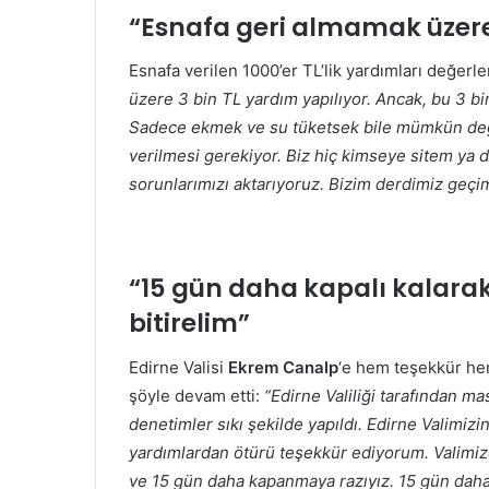
“Esnafa geri almamak üzere
Esnafa verilen 1000’er TL’lik yardımları değerl
üzere 3 bin TL yardım yapılıyor. Ancak, bu 3 bi
Sadece ekmek ve su tüketsek bile mümkün deği
verilmesi gerekiyor. Biz hiç kimseye sitem ya
sorunlarımızı aktarıyoruz. Bizim derdimiz geçim
“15 gün daha kapalı kalarak 
bitirelim”
Edirne Valisi
Ekrem Canalp
‘e hem teşekkür hem
şöyle devam etti:
“Edirne Valiliği tarafından ma
denetimler sıkı şekilde yapıldı. Edirne Valimizin
yardımlardan ötürü teşekkür ediyorum. Valimizden
ve 15 gün daha kapanmaya razıyız. 15 gün daha ka