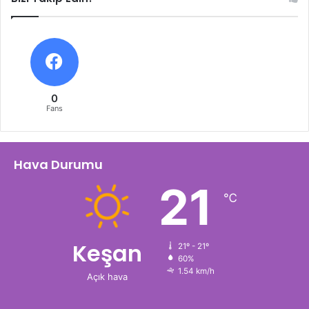
0
Fans
Hava Durumu
21
℃
Keşan
21º - 21º
60%
1.54 km/h
Açık hava