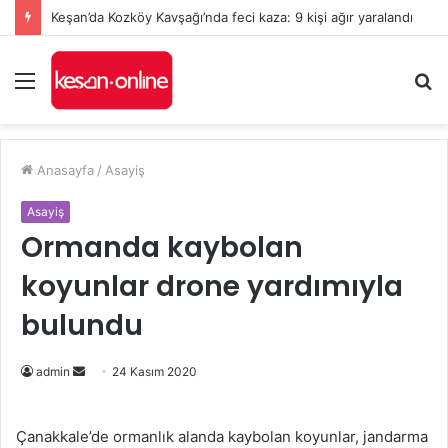
Keşan’da Kozköy Kavşağı’nda feci kaza: 9 kişi ağır yaralandı
Menü
A
y
...
Anasayfa
/
Asayiş
Asayiş
Ormanda kaybolan
koyunlar drone yardımıyla
bulundu
Bir
admin
24 Kasım 2020
e-
posta
Çanakkale’de ormanlık alanda kaybolan koyunlar, jandarma
göndermek