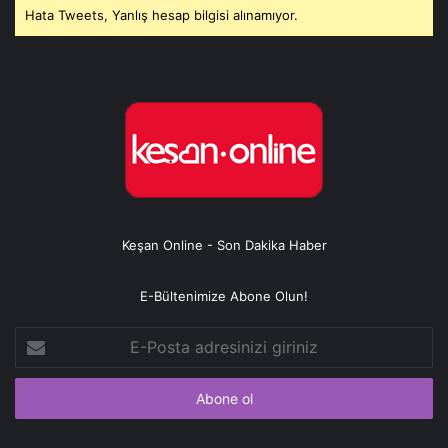
Hata Tweets, Yanlış hesap bilgisi alınamıyor.
Keşan Online - Son Dakika Haber
E-Bültenimize Abone Olun!
E-
Posta
adresinizi
giriniz