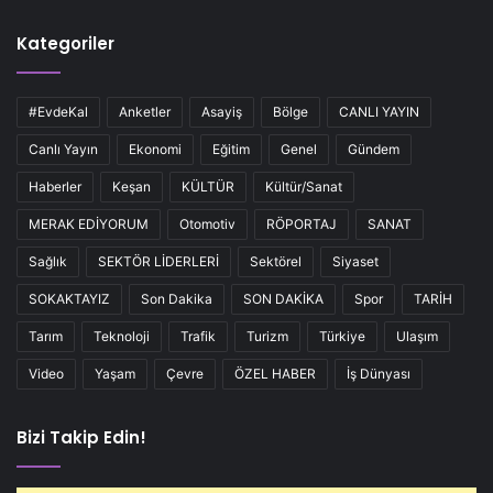
Kategoriler
#EvdeKal
Anketler
Asayiş
Bölge
CANLI YAYIN
Canlı Yayın
Ekonomi
Eğitim
Genel
Gündem
Haberler
Keşan
KÜLTÜR
Kültür/Sanat
MERAK EDİYORUM
Otomotiv
RÖPORTAJ
SANAT
Sağlık
SEKTÖR LİDERLERİ
Sektörel
Siyaset
SOKAKTAYIZ
Son Dakika
SON DAKİKA
Spor
TARİH
Tarım
Teknoloji
Trafik
Turizm
Türkiye
Ulaşım
Video
Yaşam
Çevre
ÖZEL HABER
İş Dünyası
Bizi Takip Edin!