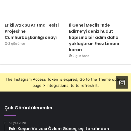
Erikli Atık Su Arıtma Tesisi
İl Genel Meclisi’nde
Projesi’ne
Edirne’yi deniz hudut
Cumhurbaşkanlığı onayı
kapısına bir adım daha
yaklaştıran Enez Limanı
2 gün önce
kararı
2 gün önce
The Instagram Access Token is expired, Go to the Theme options
page > Integrations, to to refresh it.
Çok Görüntülenenler
5 Eylül 2020
Eski Keşan Vaizesi Özlem Güneş, eşi tarafından