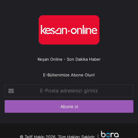
Keşan Online - Son Dakika Haber
E-Bültenimize Abone Olun!
E-
Posta
adresinizi
giriniz
© Telif Hakkı 2026, Tüm Hakları Saklıdır |