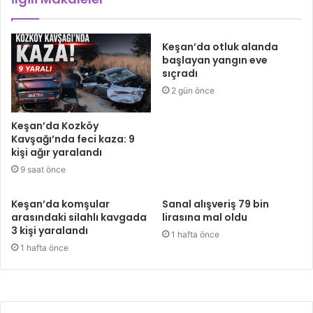
Keşan’da otluk alanda
başlayan yangın eve
sıçradı
2 gün önce
Keşan’da Kozköy
Kavşağı’nda feci kaza: 9
kişi ağır yaralandı
9 saat önce
Keşan’da komşular
Sanal alışveriş 79 bin
arasındaki silahlı kavgada
lirasına mal oldu
3 kişi yaralandı
1 hafta önce
1 hafta önce