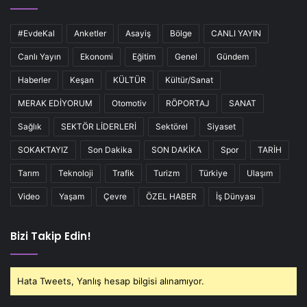
#EvdeKal
Anketler
Asayiş
Bölge
CANLI YAYIN
Canlı Yayın
Ekonomi
Eğitim
Genel
Gündem
Haberler
Keşan
KÜLTÜR
Kültür/Sanat
MERAK EDİYORUM
Otomotiv
RÖPORTAJ
SANAT
Sağlık
SEKTÖR LİDERLERİ
Sektörel
Siyaset
SOKAKTAYIZ
Son Dakika
SON DAKİKA
Spor
TARİH
Tarım
Teknoloji
Trafik
Turizm
Türkiye
Ulaşım
Video
Yaşam
Çevre
ÖZEL HABER
İş Dünyası
Bizi Takip Edin!
Hata Tweets, Yanlış hesap bilgisi alınamıyor.