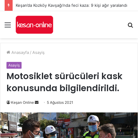
Keşan’da Kozköy Kavşağı’nda feci kaza: 9 kişi ağır yaralandı
Menü
A
y
...
Anasayfa
/
Asayiş
Asayiş
Motosiklet sürücüleri kask
konusunda bilgilendirildi.
Bir
Keşan Online
5 Ağustos 2021
e-
posta
göndermek