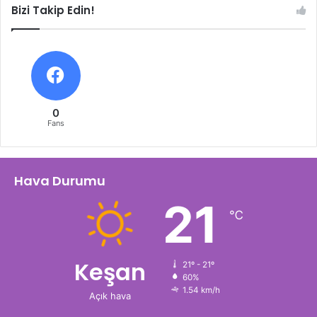
Bizi Takip Edin!
0
Fans
Hava Durumu
21
℃
Keşan
21º - 21º
60%
1.54 km/h
Açık hava