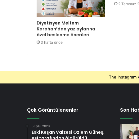
2 Temmuz 
Diyetisyen Meltem
Karahan’dan yaz aylarına
özel beslenme önerileri
3 hafta önce
The Instagram A
Çok Görüntülenenler
Son Hab
5 Eylül 2020
Eski Keşan Vaizesi Özlem Güneş,
eşi tarafından öldürüldü