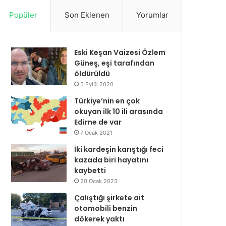
Popüler
Son Eklenen
Yorumlar
Eski Keşan Vaizesi Özlem
Güneş, eşi tarafından
öldürüldü
5 Eylül 2020
Türkiye’nin en çok
okuyan ilk 10 ili arasında
Edirne de var
7 Ocak 2021
İki kardeşin karıştığı feci
kazada biri hayatını
kaybetti
20 Ocak 2023
Çalıştığı şirkete ait
otomobili benzin
dökerek yaktı