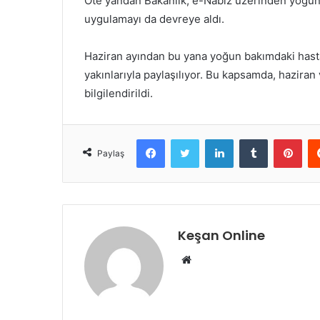
Öte yandan Bakanlık, e-Nabız üzerinden yoğun b
uygulamayı da devreye aldı.
Haziran ayından bu yana yoğun bakımdaki hastal
yakınlarıyla paylaşılıyor. Bu kapsamda, haziran
bilgilendirildi.
Facebook
Twitter
LinkedIn
Tumblr
Pint
Paylaş
Keşan Online
Web
sitesi