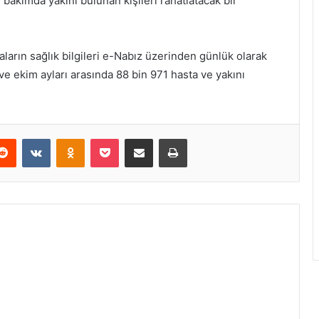
akımda yakını bulunan kişileri rahatlatacak bir
arın sağlık bilgileri e-Nabız üzerinden günlük olarak
 ve ekim ayları arasında 88 bin 971 hasta ve yakını
erest
Reddit
VKontakte
Odnoklassniki
Pocket
E-Posta ile paylaş
Yazdır