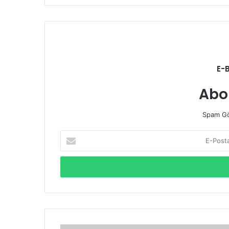
E-
Abo
Spam Gö
E-
Posta
adresinizi
giriniz