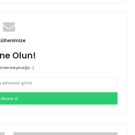
Bültenimize
ne Olun!
ndermeyeceğiz :)