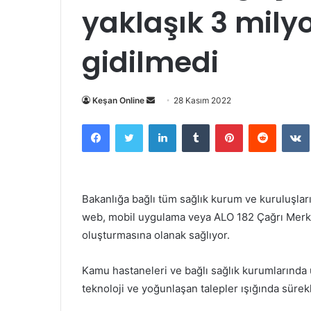
yaklaşık 3 mil
gidilmedi
Bir
Keşan Online
28 Kasım 2022
e-
Facebook
Twitter
LinkedIn
Tumblr
Pinterest
Reddit
posta
göndermek
Bakanlığa bağlı tüm sağlık kurum ve kuruluşla
web, mobil uygulama veya ALO 182 Çağrı Merke
oluşturmasına olanak sağlıyor.
Kamu hastaneleri ve bağlı sağlık kurumlarında
teknoloji ve yoğunlaşan talepler ışığında sürekl