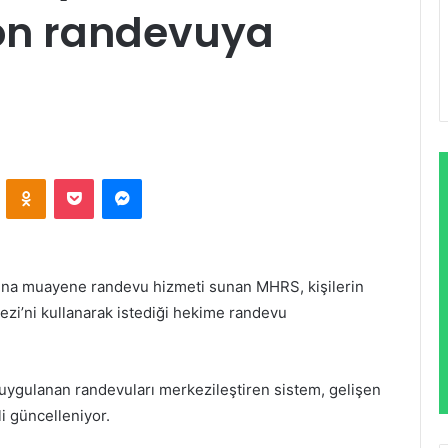
yon randevuya
VKontakte
Odnoklassniki
Pocket
Messenger
rına muayene randevu hizmeti sunan MHRS, kişilerin
zi’ni kullanarak istediği hekime randevu
 uygulanan randevuları merkezileştiren sistem, gelişen
i güncelleniyor.