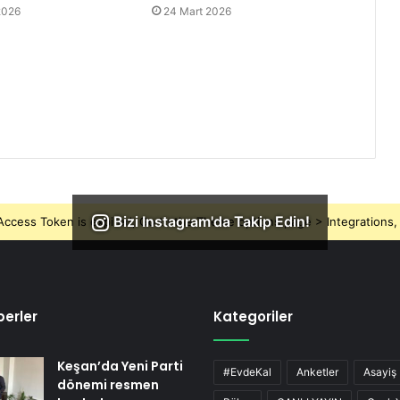
2026
24 Mart 2026
Bizi Instagram'da Takip Edin!
ccess Token is expired, Go to the Theme options page > Integrations, t
erler
Kategoriler
Keşan’da Yeni Parti
#EvdeKal
Anketler
Asayiş
dönemi resmen