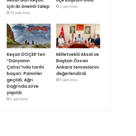
için iki önemli talep
2 gün önce
15 saat önce
Keşan DOÇEK’ten
Milletvekili Aksal ve
“Dünyanın
Başkan Özcan
Çatısı”nda tarihi
Ankara temaslarını
başarı: Pamirler
değerlendirdi
geçildi, Ağrı
5 gün önce
Dağı’nda zirve
yapıldı
2 gün önce