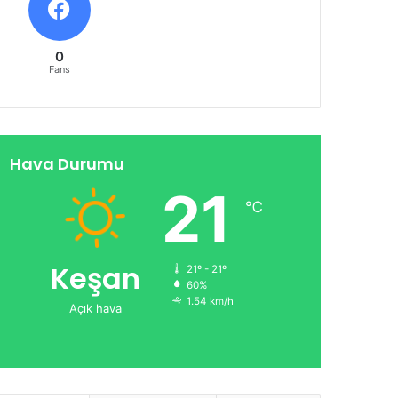
0
Fans
Hava Durumu
21
℃
Keşan
21º - 21º
60%
1.54 km/h
Açık hava