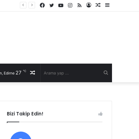
Facebook
Twitter
YouTube
Instagram
RSS
Kayıt
Rastgele
Kenar
li talep
Ol
Makale
Bölmesi
℃
27
Rastgele
Arama
n, Edirne
Makale
yap
...
Bizi Takip Edin!