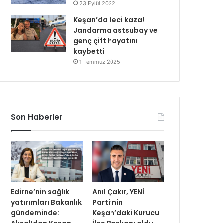
23 Eylül 2022
Keşan’da feci kaza!
Jandarma astsubay ve
genç çift hayatını
kaybetti
1 Temmuz 2025
Son Haberler
Edirne’nin sağlık
Anıl Çakır, YENİ
yatırımları Bakanlık
Parti’nin
gündeminde:
Keşan’daki Kurucu
Aksal’dan Keşan
İlçe Başkanı oldu