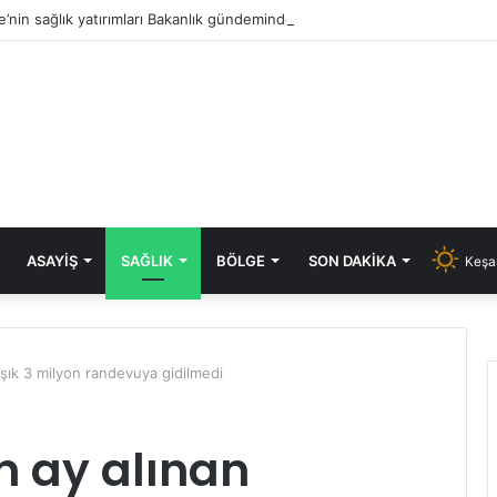
e’nin sağlık yatırımları Bakanlık gündeminde: Aksal’dan Keşan için iki önem
ASAYIŞ
SAĞLIK
BÖLGE
SON DAKIKA
Keşa
şık 3 milyon randevuya gidilmedi
 ay alınan