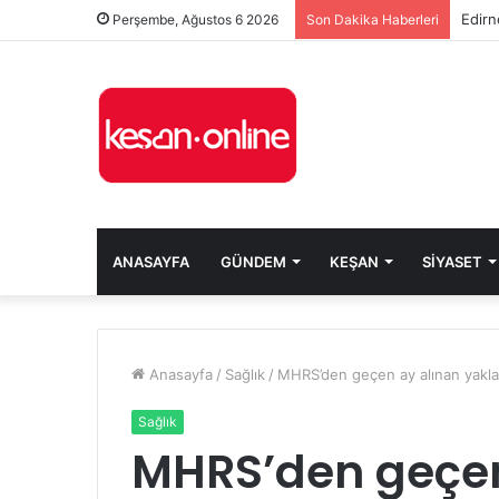
Edirn
Perşembe, Ağustos 6 2026
Son Dakika Haberleri
ANASAYFA
GÜNDEM
KEŞAN
SIYASET
Anasayfa
/
Sağlık
/
MHRS’den geçen ay alınan yakla
Sağlık
MHRS’den geçen