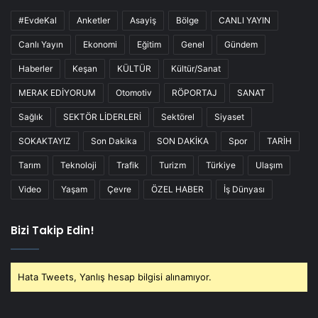
#EvdeKal
Anketler
Asayiş
Bölge
CANLI YAYIN
Canlı Yayın
Ekonomi
Eğitim
Genel
Gündem
Haberler
Keşan
KÜLTÜR
Kültür/Sanat
MERAK EDİYORUM
Otomotiv
RÖPORTAJ
SANAT
Sağlık
SEKTÖR LİDERLERİ
Sektörel
Siyaset
SOKAKTAYIZ
Son Dakika
SON DAKİKA
Spor
TARİH
Tarım
Teknoloji
Trafik
Turizm
Türkiye
Ulaşım
Video
Yaşam
Çevre
ÖZEL HABER
İş Dünyası
Bizi Takip Edin!
Hata Tweets, Yanlış hesap bilgisi alınamıyor.