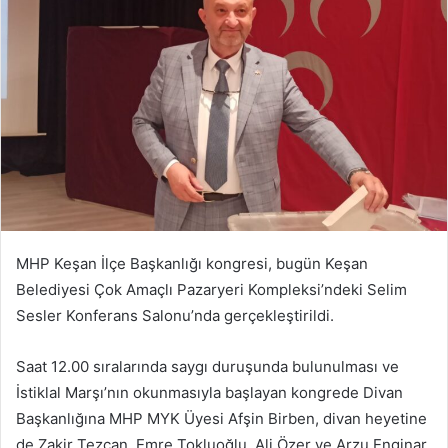
göndermek
MHP Keşan İlçe Başkanlığı kongresi, bugün Keşan
Belediyesi Çok Amaçlı Pazaryeri Kompleksi’ndeki Selim
Sesler Konferans Salonu’nda gerçekleştirildi.
Saat 12.00 sıralarında saygı duruşunda bulunulması ve
İstiklal Marşı’nın okunmasıyla başlayan kongrede Divan
Başkanlığına MHP MYK Üyesi Afşin Birben, divan heyetine
de Zakir Tezcan, Emre Tokluoğlu, Ali Özer ve Arzu Enginar