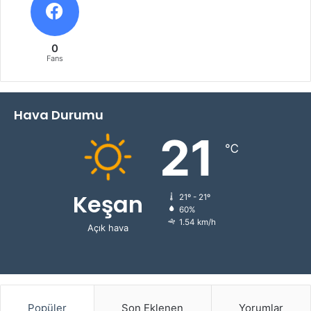
0
Fans
Hava Durumu
21
℃
Keşan
21º - 21º
60%
1.54 km/h
Açık hava
Popüler
Son Eklenen
Yorumlar