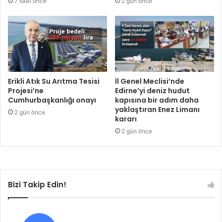
7 saat önce
2 gün önce
Erikli Atık Su Arıtma Tesisi
İl Genel Meclisi’nde
Projesi’ne
Edirne’yi deniz hudut
Cumhurbaşkanlığı onayı
kapısına bir adım daha
yaklaştıran Enez Limanı
2 gün önce
kararı
2 gün önce
Bizi Takip Edin!