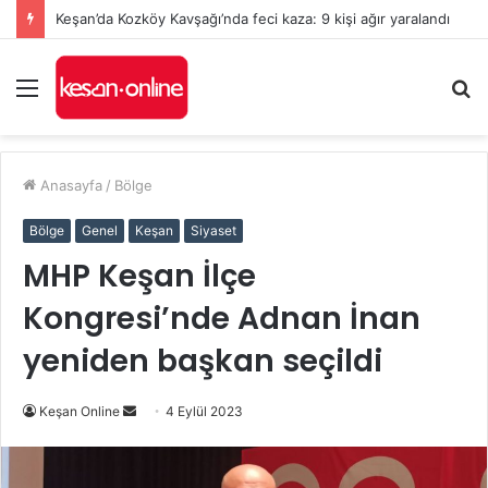
Keşan’da yeni Hükümet Konağı’nın temeli atıldı
Menü
A
y
...
Anasayfa
/
Bölge
Bölge
Genel
Keşan
Siyaset
MHP Keşan İlçe
Kongresi’nde Adnan İnan
yeniden başkan seçildi
Bir
Keşan Online
4 Eylül 2023
e-
posta