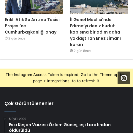
Erikli Atık Su Arıtma Tesisi
İl Genel Meclisi’nde
Projesi’ne
Edirne’yi deniz hudut
Cumhurbaşkanlığı onayı
kapısına bir adım daha
yaklaştıran Enez Limanı
2 gün önce
kararı
2 gün önce
The Instagram Access Token is expired, Go to the Theme options
page > Integrations, to to refresh it.
Çok Görüntülenenler
5 Eylül 2020
Eski Keşan Vaizesi Özlem Güneş, eşi tarafından
öldürüldü