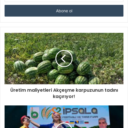
adresinizi
giriniz
Üretim maliyetleri Akçeşme karpuzunun tadını
kaçırıyor!