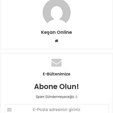
Keşan Online
Web
sitesi
E-Bültenimize
Abone Olun!
Spam Göndermeyeceğiz :)
E-
Posta