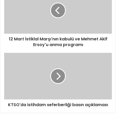
e
s
i
n
i
z
i
12 Mart İstiklal Marşı'nın kabulü ve Mehmet Akif
g
Ersoy'u anma programı
i
r
i
n
i
z
KTSO'da istihdam seferberliği basın açıklaması