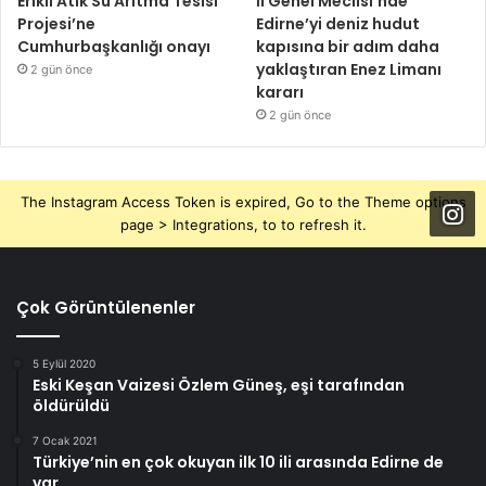
Erikli Atık Su Arıtma Tesisi
İl Genel Meclisi’nde
Projesi’ne
Edirne’yi deniz hudut
Cumhurbaşkanlığı onayı
kapısına bir adım daha
yaklaştıran Enez Limanı
2 gün önce
kararı
2 gün önce
The Instagram Access Token is expired, Go to the Theme options
page > Integrations, to to refresh it.
Çok Görüntülenenler
5 Eylül 2020
Eski Keşan Vaizesi Özlem Güneş, eşi tarafından
öldürüldü
7 Ocak 2021
Türkiye’nin en çok okuyan ilk 10 ili arasında Edirne de
var