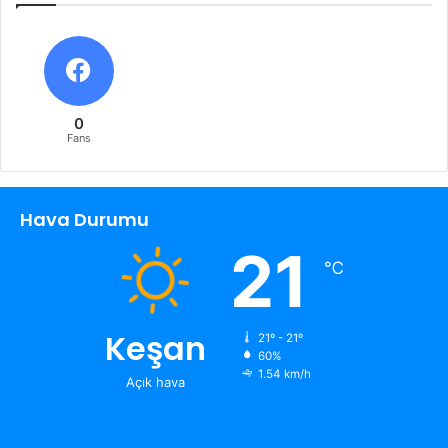
0
Fans
Hava Durumu
21
℃
Keşan
21º - 21º
60%
1.54 km/h
Açık hava