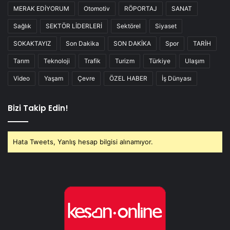
MERAK EDİYORUM
Otomotiv
RÖPORTAJ
SANAT
Sağlık
SEKTÖR LİDERLERİ
Sektörel
Siyaset
SOKAKTAYIZ
Son Dakika
SON DAKİKA
Spor
TARİH
Tarım
Teknoloji
Trafik
Turizm
Türkiye
Ulaşım
Video
Yaşam
Çevre
ÖZEL HABER
İş Dünyası
Bizi Takip Edin!
Hata Tweets, Yanlış hesap bilgisi alınamıyor.