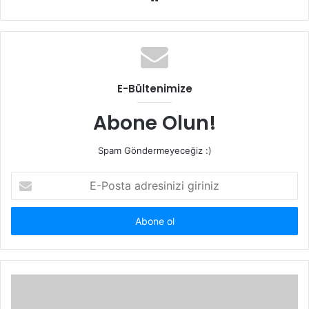
e
b
s
i
t
E-Bültenimize
e
s
Abone Olun!
i
Spam Göndermeyeceğiz :)
E
-
P
o
s
t
a
a
d
r