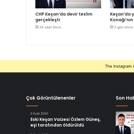
CHP Keşan’da devir teslim
Keşan’da 
gerçekleşti
Konağı’nın 
24 saat önce
3 gün önce
The Instagram A
Çok Görüntülenenler
Son Hab
5 Eylül 2020
Eski Keşan Vaizesi Özlem Güneş,
eşi tarafından öldürüldü