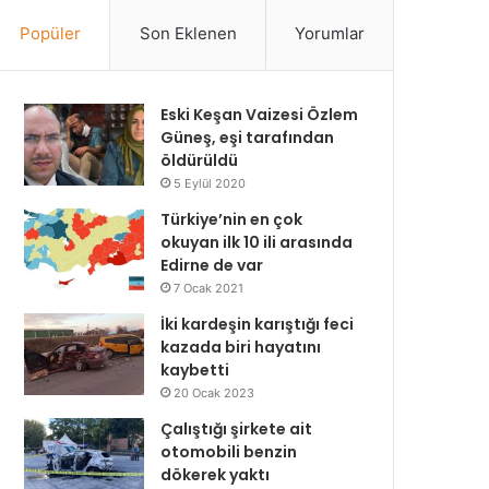
Popüler
Son Eklenen
Yorumlar
Eski Keşan Vaizesi Özlem
Güneş, eşi tarafından
öldürüldü
5 Eylül 2020
Türkiye’nin en çok
okuyan ilk 10 ili arasında
Edirne de var
7 Ocak 2021
İki kardeşin karıştığı feci
kazada biri hayatını
kaybetti
20 Ocak 2023
Çalıştığı şirkete ait
otomobili benzin
dökerek yaktı