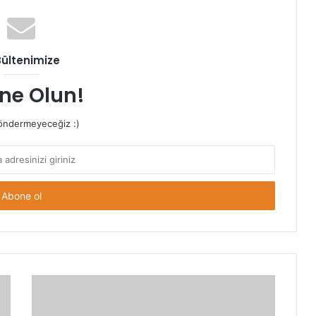
Bültenimize
ne Olun!
ndermeyeceğiz :)