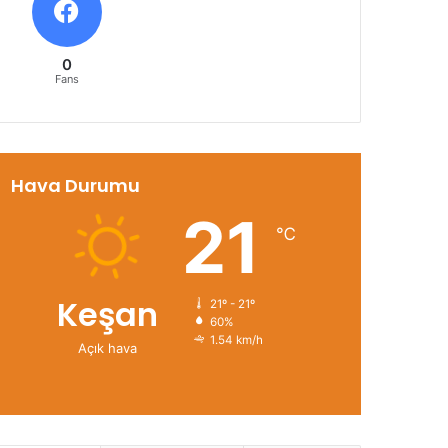
0
Fans
Hava Durumu
21
℃
Keşan
21º - 21º
60%
1.54 km/h
Açık hava