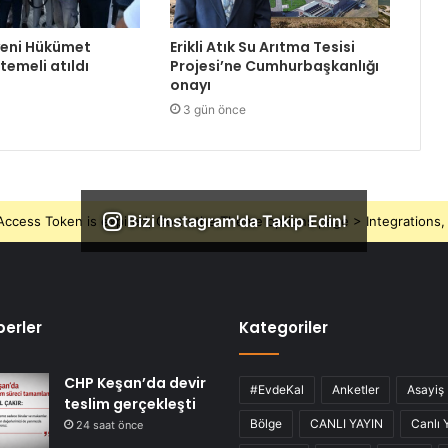
yeni Hükümet
Erikli Atık Su Arıtma Tesisi
temeli atıldı
Projesi’ne Cumhurbaşkanlığı
onayı
3 gün önce
Bizi Instagram'da Takip Edin!
ccess Token is expired, Go to the Theme options page > Integrations, t
erler
Kategoriler
CHP Keşan’da devir
#EvdeKal
Anketler
Asayiş
teslim gerçekleşti
Bölge
CANLI YAYIN
Canlı 
24 saat önce