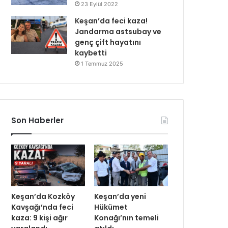
23 Eylül 2022
Keşan’da feci kaza!
Jandarma astsubay ve
genç çift hayatını
kaybetti
1 Temmuz 2025
Son Haberler
Keşan’da Kozköy
Keşan’da yeni
Kavşağı’nda feci
Hükümet
kaza: 9 kişi ağır
Konağı’nın temeli