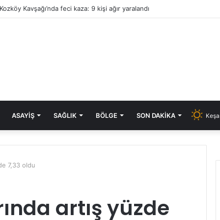
Kozköy Kavşağı’nda feci kaza: 9 kişi ağır yaralandı
ASAYIŞ
SAĞLIK
BÖLGE
SON DAKIKA
Keşa
de 7,33 oldu
nda artış yüzde