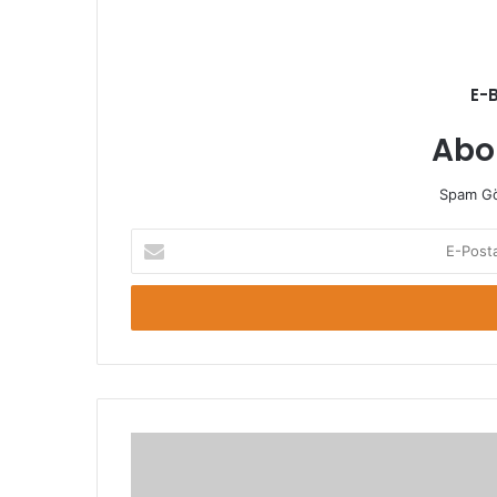
E-
Abo
Spam Gö
E-
Posta
adresinizi
giriniz