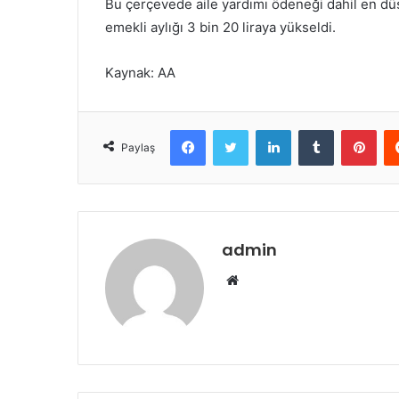
Bu çerçevede aile yardımı ödeneği dahil en d
emekli aylığı 3 bin 20 liraya yükseldi.
Kaynak: AA
Facebook
Twitter
LinkedIn
Tumblr
Pint
Paylaş
admin
Web
sitesi