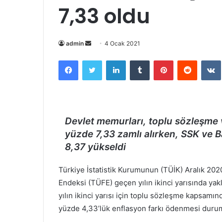
7,33 oldu
Bir
admin
4 Ocak 2021
e-
Facebook
Twitter
LinkedIn
Tumblr
Pinterest
Reddit
posta
göndermek
Devlet memurları, toplu sözleşme v
yüzde 7,33 zamlı alırken, SSK ve B
8,37 yükseldi
Türkiye İstatistik Kurumunun (TÜİK) Aralık 202
Endeksi (TÜFE) geçen yılın ikinci yarısında ya
yılın ikinci yarısı için toplu sözleşme kapsamı
yüzde 4,33’lük enflasyon farkı ödenmesi durum