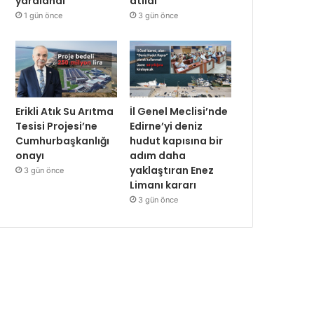
yaralandı
atıldı
1 gün önce
3 gün önce
Erikli Atık Su Arıtma
İl Genel Meclisi’nde
Tesisi Projesi’ne
Edirne’yi deniz
Cumhurbaşkanlığı
hudut kapısına bir
onayı
adım daha
yaklaştıran Enez
3 gün önce
Limanı kararı
3 gün önce