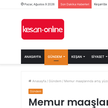
Keşan’da 
Pazar, Ağustos 9 2026
Son Dakika Haberleri
ANASAYFA
GÜNDEM
KEŞAN
SIYASET
Anasayfa
/
Gündem
/
Memur maaşlarında artış yüz
Gündem
Memur maaşları