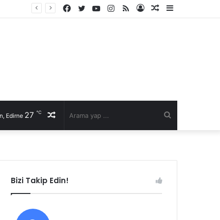
Facebook
Twitter
YouTube
Instagram
RSS
Kayıt
Rastgele
Kenar
Ol
Makale
Bölmesi
℃
27
Rastgele
Arama
n, Edirne
Makale
yap
...
Bizi Takip Edin!