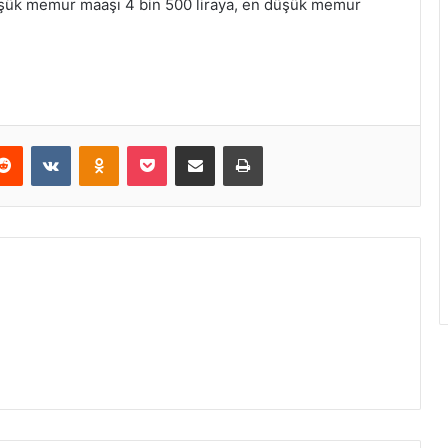
üşük memur maaşı 4 bin 500 liraya, en düşük memur
erest
Reddit
VKontakte
Odnoklassniki
Pocket
E-Posta ile paylaş
Yazdır