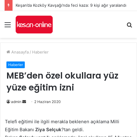
Keşan’da Kozköy Kavşağı’nda feci kaza: 9 kişi ağır yaralandı
Menü
A
y
...
Anasayfa
/
Haberler
Haberler
MEB’den özel okullara yüz
yüze eğitim izni
Bir
admin
2 Haziran 2020
e-
posta
Telefi eğitimi ile ilgili merakla beklenen açıklama Milli
göndermek
Eğitim Bakanı
Ziya Selçuk
?tan geldi.