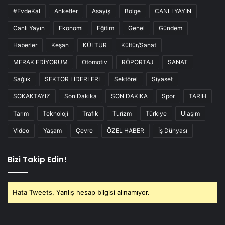
#EvdeKal
Anketler
Asayiş
Bölge
CANLI YAYIN
Canlı Yayın
Ekonomi
Eğitim
Genel
Gündem
Haberler
Keşan
KÜLTÜR
Kültür/Sanat
MERAK EDİYORUM
Otomotiv
RÖPORTAJ
SANAT
Sağlık
SEKTÖR LİDERLERİ
Sektörel
Siyaset
SOKAKTAYIZ
Son Dakika
SON DAKİKA
Spor
TARİH
Tarım
Teknoloji
Trafik
Turizm
Türkiye
Ulaşım
Video
Yaşam
Çevre
ÖZEL HABER
İş Dünyası
Bizi Takip Edin!
Hata Tweets, Yanlış hesap bilgisi alınamıyor.