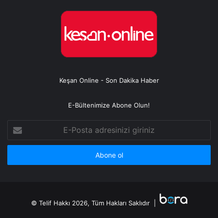
Keşan Online - Son Dakika Haber
E-Bültenimize Abone Olun!
E-
Posta
adresinizi
giriniz
© Telif Hakkı 2026, Tüm Hakları Saklıdır |