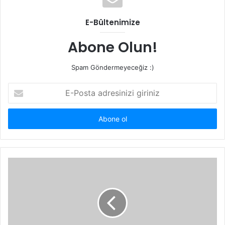
E-Bültenimize
Abone Olun!
Spam Göndermeyeceğiz :)
E-
Posta
adresinizi
giriniz