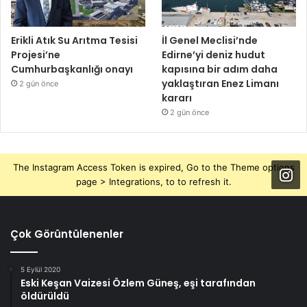
Erikli Atık Su Arıtma Tesisi
İl Genel Meclisi’nde
Projesi’ne
Edirne’yi deniz hudut
Cumhurbaşkanlığı onayı
kapısına bir adım daha
yaklaştıran Enez Limanı
2 gün önce
kararı
2 gün önce
The Instagram Access Token is expired, Go to the Theme options
page > Integrations, to to refresh it.
Çok Görüntülenenler
5 Eylül 2020
Eski Keşan Vaizesi Özlem Güneş, eşi tarafından
öldürüldü