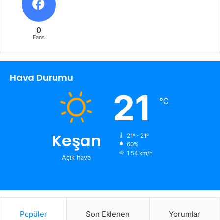
0
Fans
Hava Durumu
21
℃
Keşan
21º - 21º
60%
1.54 km/h
Açık hava
Popüler
Son Eklenen
Yorumlar