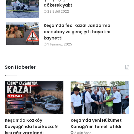
dökerek yaktı
23 Eylül 2022
Keşan’da feci kaza! Jandarma
astsubay ve genç çift hayatını
kaybetti
1 Temmuz 2025
Son Haberler
Keşan’da Kozköy
Keşan’da yeni Hükümet
Kavşağı’nda feci kaza: 9
Konağı’nın temeli atıldı
kişi ağır yaralandı
2 gün önce