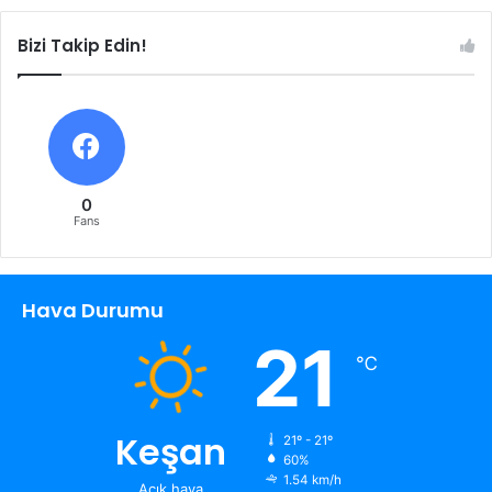
Bizi Takip Edin!
0
Fans
Hava Durumu
21
℃
Keşan
21º - 21º
60%
1.54 km/h
Açık hava