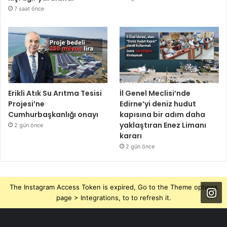
7 saat önce
Erikli Atık Su Arıtma Tesisi
İl Genel Meclisi’nde
Projesi’ne
Edirne’yi deniz hudut
Cumhurbaşkanlığı onayı
kapısına bir adım daha
yaklaştıran Enez Limanı
2 gün önce
kararı
2 gün önce
The Instagram Access Token is expired, Go to the Theme options
page > Integrations, to to refresh it.