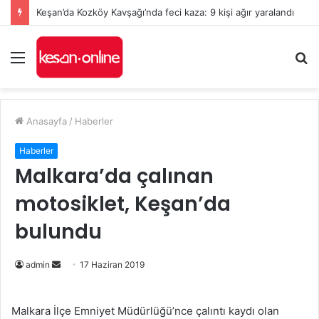
Keşan’da Kozköy Kavşağı’nda feci kaza: 9 kişi ağır yaralandı
Menü
A
y
...
Anasayfa
/
Haberler
Haberler
Malkara’da çalınan
motosiklet, Keşan’da
bulundu
Bir
admin
17 Haziran 2019
e-
posta
Malkara İlçe Emniyet Müdürlüğü’nce çalıntı kaydı olan
göndermek