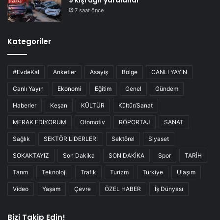
7 saat önce
Kategoriler
#EvdeKal
Anketler
Asayiş
Bölge
CANLI YAYIN
Canlı Yayın
Ekonomi
Eğitim
Genel
Gündem
Haberler
Keşan
KÜLTÜR
Kültür/Sanat
MERAK EDİYORUM
Otomotiv
RÖPORTAJ
SANAT
Sağlık
SEKTÖR LİDERLERİ
Sektörel
Siyaset
SOKAKTAYIZ
Son Dakika
SON DAKİKA
Spor
TARİH
Tarım
Teknoloji
Trafik
Turizm
Türkiye
Ulaşım
Video
Yaşam
Çevre
ÖZEL HABER
İş Dünyası
Bizi Takip Edin!