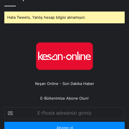
Hata Tweets, Yanlış hesap bilgisi alınamıyor.
Keşan Online - Son Dakika Haber
E-Bültenimize Abone Olun!
E-
Posta
adresinizi
giriniz