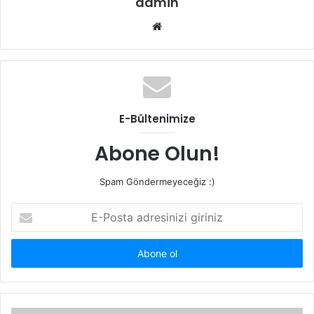
admin
Web
sitesi
E-Bültenimize
Abone Olun!
Spam Göndermeyeceğiz :)
E-
Posta
adresinizi
giriniz