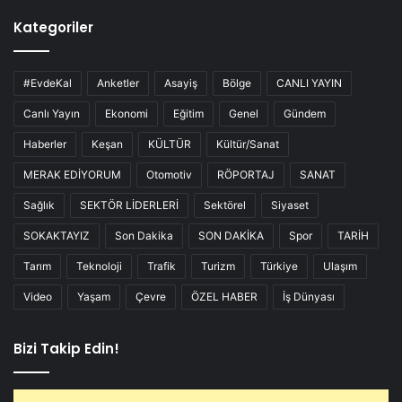
Kategoriler
#EvdeKal
Anketler
Asayiş
Bölge
CANLI YAYIN
Canlı Yayın
Ekonomi
Eğitim
Genel
Gündem
Haberler
Keşan
KÜLTÜR
Kültür/Sanat
MERAK EDİYORUM
Otomotiv
RÖPORTAJ
SANAT
Sağlık
SEKTÖR LİDERLERİ
Sektörel
Siyaset
SOKAKTAYIZ
Son Dakika
SON DAKİKA
Spor
TARİH
Tarım
Teknoloji
Trafik
Turizm
Türkiye
Ulaşım
Video
Yaşam
Çevre
ÖZEL HABER
İş Dünyası
Bizi Takip Edin!