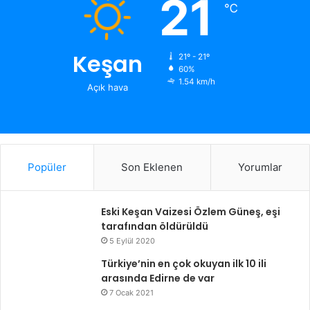
21
℃
Keşan
21º - 21º
60%
1.54 km/h
Açık hava
Popüler
Son Eklenen
Yorumlar
Eski Keşan Vaizesi Özlem Güneş, eşi
tarafından öldürüldü
5 Eylül 2020
Türkiye’nin en çok okuyan ilk 10 ili
arasında Edirne de var
7 Ocak 2021