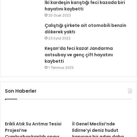
İki kardeşin karıştığı feci kazada biri
hayatını kaybetti
20 Ocak 2023
Çalıştığı şirkete ait otomobili benzin
dökerek yaktı
23 Eylül 2022
Keşan’da feci kaza! Jandarma
astsubay ve genç çift hayatını
kaybetti
1 Temmuz 2025
Son Haberler
Erikli Atık Su Arıtma Tesisi
İl Genel Meclisi’nde
Projesi’ne
Edirne’yi deniz hudut
Cumhurbaşkanlığı onayı
kapısına bir adım daha