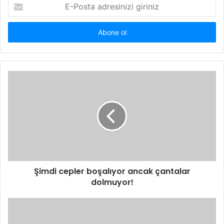
E-
Posta
adresinizi
giriniz
Şimdi cepler boşalıyor ancak çantalar
dolmuyor!