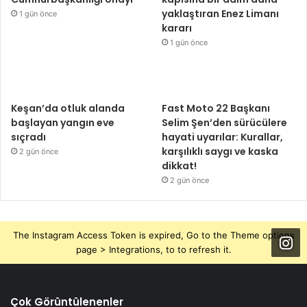
yaklaştıran Enez Limanı
1 gün önce
kararı
1 gün önce
Keşan’da otluk alanda
Fast Moto 22 Başkanı
başlayan yangın eve
Selim Şen’den sürücülere
sıçradı
hayati uyarılar: Kurallar,
karşılıklı saygı ve kaska
2 gün önce
dikkat!
2 gün önce
The Instagram Access Token is expired, Go to the Theme options
page > Integrations, to to refresh it.
Çok Görüntülenenler