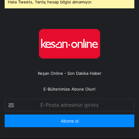
Hata Tweets, Yanlış hesap bilgisi alınamıyor.
Keşan Online - Son Dakika Haber
E-Bültenimize Abone Olun!
E-
Posta
adresinizi
giriniz