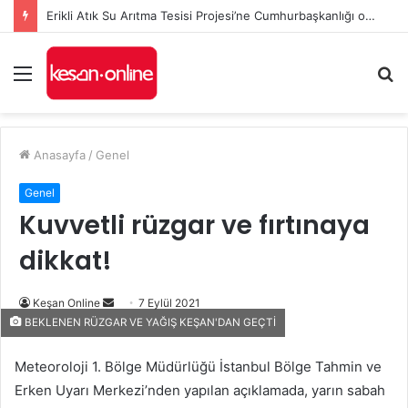
Erikli Atık Su Arıtma Tesisi Projesi’ne Cumhurbaşkanlığı onayı
Menü
A
y
...
Anasayfa
/
Genel
Genel
Kuvvetli rüzgar ve fırtınaya
dikkat!
Bir
Keşan Online
7 Eylül 2021
BEKLENEN RÜZGAR VE YAĞIŞ KEŞAN'DAN GEÇTİ
e-
posta
Meteoroloji 1. Bölge Müdürlüğü İstanbul Bölge Tahmin ve
göndermek
Erken Uyarı Merkezi’nden yapılan açıklamada, yarın sabah