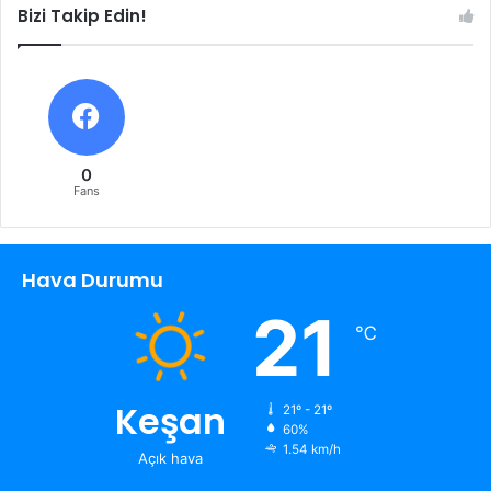
Bizi Takip Edin!
0
Fans
Hava Durumu
21
℃
Keşan
21º - 21º
60%
1.54 km/h
Açık hava