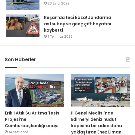
23 Eylül 2022
Keşan’da feci kaza! Jandarma
astsubay ve genç çift hayatını
kaybetti
1 Temmuz 2025
Son Haberler
Erikli Atık Su Arıtma Tesisi
İl Genel Meclisi’nde
Projesi’ne
Edirne’yi deniz hudut
Cumhurbaşkanlığı onayı
kapısına bir adım daha
yaklaştıran Enez Limanı
14 saat önce