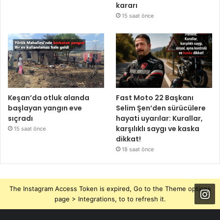
kararı
15 saat önce
Keşan’da otluk alanda
Fast Moto 22 Başkanı
başlayan yangın eve
Selim Şen’den sürücülere
sıçradı
hayati uyarılar: Kurallar,
karşılıklı saygı ve kaska
15 saat önce
dikkat!
18 saat önce
The Instagram Access Token is expired, Go to the Theme options
page > Integrations, to to refresh it.