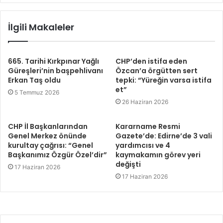
İlgili Makaleler
665. Tarihi Kırkpınar Yağlı
CHP’den istifa eden
Güreşleri’nin başpehlivanı
Özcan’a örgütten sert
Erkan Taş oldu
tepki: “Yüreğin varsa istifa
et”
5 Temmuz 2026
26 Haziran 2026
CHP İl Başkanlarından
Kararname Resmi
Genel Merkez önünde
Gazete’de: Edirne’de 3 vali
kurultay çağrısı: “Genel
yardımcısı ve 4
Başkanımız Özgür Özel’dir”
kaymakamın görev yeri
değişti
17 Haziran 2026
17 Haziran 2026