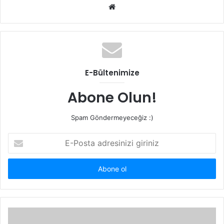
Web
sitesi
E-Bültenimize
Abone Olun!
Spam Göndermeyeceğiz :)
E-
Posta
adresinizi
giriniz