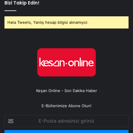
Bizi Takip Edin!
Hata Tweets, Yanlış hesap bilgisi alınamıyor.
Keşan Online - Son Dakika Haber
E-Bültenimize Abone Olun!
E-
Posta
adresinizi