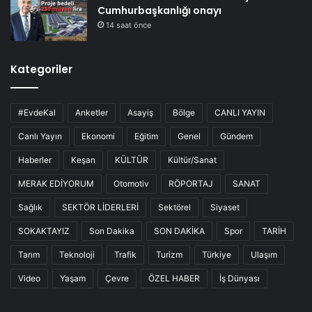
Cumhurbaşkanlığı onayı
14 saat önce
Kategoriler
#EvdeKal
Anketler
Asayiş
Bölge
CANLI YAYIN
Canlı Yayın
Ekonomi
Eğitim
Genel
Gündem
Haberler
Keşan
KÜLTÜR
Kültür/Sanat
MERAK EDİYORUM
Otomotiv
RÖPORTAJ
SANAT
Sağlık
SEKTÖR LİDERLERİ
Sektörel
Siyaset
SOKAKTAYIZ
Son Dakika
SON DAKİKA
Spor
TARİH
Tarım
Teknoloji
Trafik
Turizm
Türkiye
Ulaşım
Video
Yaşam
Çevre
ÖZEL HABER
İş Dünyası