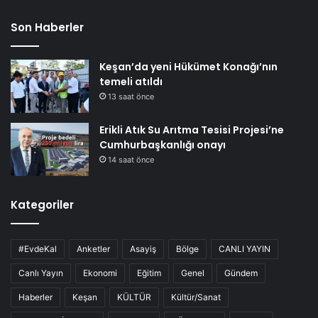
Son Haberler
Keşan’da yeni Hükümet Konağı’nın
temeli atıldı
13 saat önce
Erikli Atık Su Arıtma Tesisi Projesi’ne
Cumhurbaşkanlığı onayı
14 saat önce
Kategoriler
#EvdeKal
Anketler
Asayiş
Bölge
CANLI YAYIN
Canlı Yayın
Ekonomi
Eğitim
Genel
Gündem
Haberler
Keşan
KÜLTÜR
Kültür/Sanat