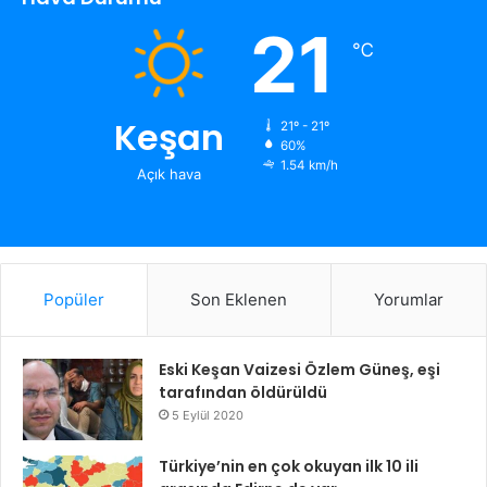
21
℃
Keşan
21º - 21º
60%
1.54 km/h
Açık hava
Popüler
Son Eklenen
Yorumlar
Eski Keşan Vaizesi Özlem Güneş, eşi
tarafından öldürüldü
5 Eylül 2020
Türkiye’nin en çok okuyan ilk 10 ili