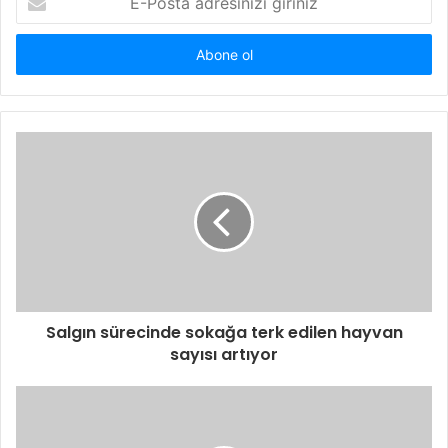
Posta
adresinizi
giriniz
Salgın sürecinde sokağa terk edilen hayvan
sayısı artıyor