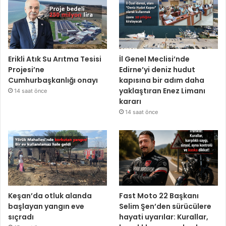
Erikli Atık Su Arıtma Tesisi
İl Genel Meclisi’nde
Projesi’ne
Edirne’yi deniz hudut
Cumhurbaşkanlığı onayı
kapısına bir adım daha
yaklaştıran Enez Limanı
14 saat önce
kararı
14 saat önce
Keşan’da otluk alanda
Fast Moto 22 Başkanı
başlayan yangın eve
Selim Şen’den sürücülere
sıçradı
hayati uyarılar: Kurallar,