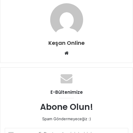
Keşan Online
Web
sitesi
E-Bültenimize
Abone Olun!
Spam Göndermeyeceğiz :)
E-