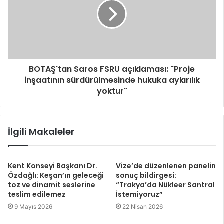
BOTAŞ'tan Saros FSRU açıklaması: "Proje
inşaatının sürdürülmesinde hukuka aykırılık
yoktur"
İlgili Makaleler
Kent Konseyi Başkanı Dr.
Vize’de düzenlenen panelin
Özdağlı: Keşan’ın geleceği
sonuç bildirgesi:
toz ve dinamit seslerine
“Trakya’da Nükleer Santral
teslim edilemez
İstemiyoruz”
9 Mayıs 2026
22 Nisan 2026