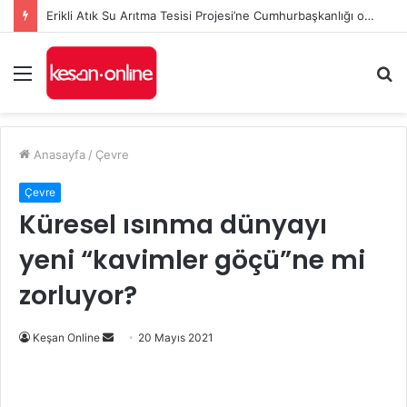
Erikli Atık Su Arıtma Tesisi Projesi’ne Cumhurbaşkanlığı onayı
Menü
A
y
...
Anasayfa
/
Çevre
Çevre
Küresel ısınma dünyayı
yeni “kavimler göçü”ne mi
zorluyor?
Bir
Keşan Online
20 Mayıs 2021
e-
posta
göndermek