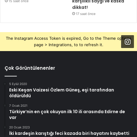
karşılıklı saygı ve kaska
15 saat önce
dikkat!
17 saat önce
The Instagram Access Token is expired, Go to the Theme options
page > Integrations, to to refresh it.
Çok Görüntülenenler
5 Eylül 2020
Eski Keşan Vaizesi Özlem Güneş, eşi tarafından
öldürüldü
7 Ocak 2021
Türkiye’nin en çok okuyan ilk 10 ili arasında Edirne de
var
20 Ocak 2023
İki kardeşin karıştığı feci kazada biri hayatını kaybetti