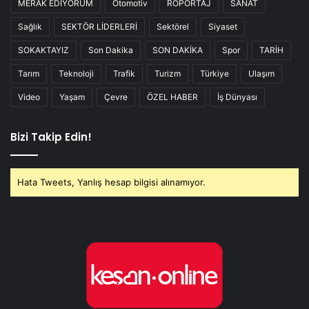
MERAK EDİYORUM
Otomotiv
RÖPORTAJ
SANAT
Sağlık
SEKTÖR LİDERLERİ
Sektörel
Siyaset
SOKAKTAYIZ
Son Dakika
SON DAKİKA
Spor
TARİH
Tarım
Teknoloji
Trafik
Turizm
Türkiye
Ulaşım
Video
Yaşam
Çevre
ÖZEL HABER
İş Dünyası
Bizi Takip Edin!
Hata Tweets, Yanlış hesap bilgisi alınamıyor.