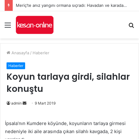
Meriç’te anız yangını ormana sıçradı: Havadan ve karadan müdahale sürüyor
Menü
A
y
...
Anasayfa
/
Haberler
Haberler
Koyun tarlaya girdi, silahlar
konuştu
admin
B
9 Mart 2019
i
r
İpsala’nın Kumdere köyünde, koyunların tarlaya girmesi
e
nedeniyle iki aile arasında çıkan silahlı kavgada, 2 kişi
-