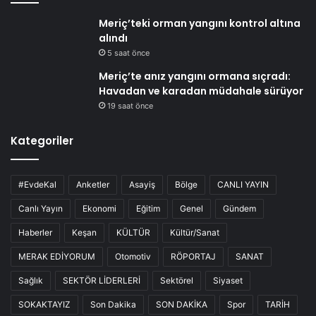
Meriç’teki orman yangını kontrol altına
alındı
5 saat önce
Meriç’te anız yangını ormana sıçradı:
Havadan ve karadan müdahale sürüyor
19 saat önce
Kategoriler
#EvdeKal
Anketler
Asayiş
Bölge
CANLI YAYIN
Canlı Yayın
Ekonomi
Eğitim
Genel
Gündem
Haberler
Keşan
KÜLTÜR
Kültür/Sanat
MERAK EDİYORUM
Otomotiv
RÖPORTAJ
SANAT
Sağlık
SEKTÖR LİDERLERİ
Sektörel
Siyaset
SOKAKTAYIZ
Son Dakika
SON DAKİKA
Spor
TARİH