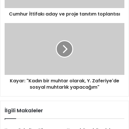
i
z
i
Cumhur İttifakı aday ve proje tanıtım toplantısı
g
i
r
i
n
i
z
Kayar: "Kadın bir muhtar olarak, Y. Zaferiye'de
sosyal muhtarlık yapacağım"
İlgili Makaleler