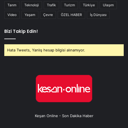
Tarım
Teknoloji
Trafik
Turizm
Türkiye
Ulaşım
Video
Yaşam
Çevre
ÖZEL HABER
İş Dünyası
Bizi Takip Edin!
Hata Tweets, Yanlış hesap bilgisi alınamıyor.
Keşan Online - Son Dakika Haber