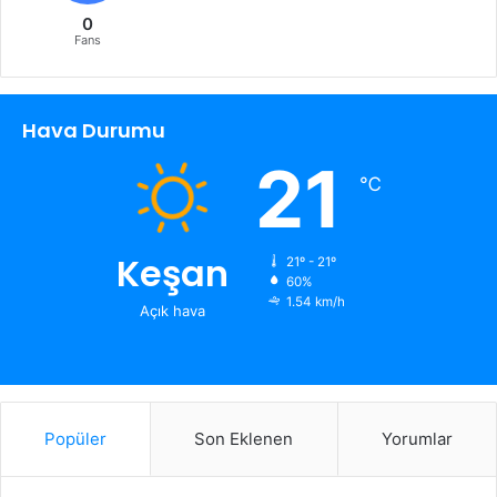
0
Fans
Hava Durumu
21
℃
Keşan
21º - 21º
60%
1.54 km/h
Açık hava
Popüler
Son Eklenen
Yorumlar