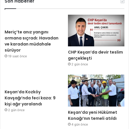
Son Haberler
Meriç’te anız yangını
ormana sıçradı: Havadan
ve karadan müdahale
sürüyor
CHP Keşan’da devir teslim
19 saat önce
gerçekleşti
2 gün önce
Keşan’da Kozköy
Kavşağı’nda feci kaza: 9
kişi ağır yaralandı
2 gün önce
Keşan’da yeni Hükümet
Konağı’nın temeli atıldı
4 gün önce