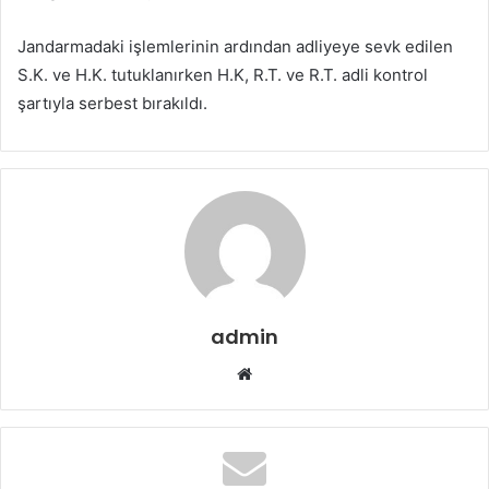
Jandarmadaki işlemlerinin ardından adliyeye sevk edilen
S.K. ve H.K. tutuklanırken H.K, R.T. ve R.T. adli kontrol
şartıyla serbest bırakıldı.
admin
W
e
b
s
i