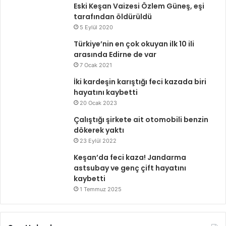
Eski Keşan Vaizesi Özlem Güneş, eşi
tarafından öldürüldü
5 Eylül 2020
Türkiye’nin en çok okuyan ilk 10 ili
arasında Edirne de var
7 Ocak 2021
İki kardeşin karıştığı feci kazada biri
hayatını kaybetti
20 Ocak 2023
Çalıştığı şirkete ait otomobili benzin
dökerek yaktı
23 Eylül 2022
Keşan’da feci kaza! Jandarma
astsubay ve genç çift hayatını
kaybetti
1 Temmuz 2025