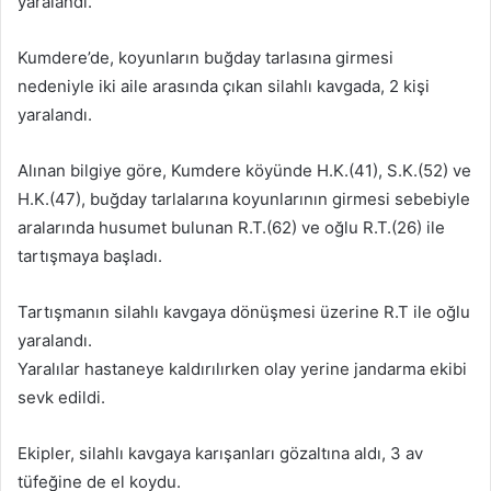
yaralandı.
p
o
Kumdere’de, koyunların buğday tarlasına girmesi
s
nedeniyle iki aile arasında çıkan silahlı kavgada, 2 kişi
t
a
yaralandı.
g
ö
Alınan bilgiye göre, Kumdere köyünde H.K.(41), S.K.(52) ve
n
H.K.(47), buğday tarlalarına koyunlarının girmesi sebebiyle
d
aralarında husumet bulunan R.T.(62) ve oğlu R.T.(26) ile
e
tartışmaya başladı.
r
m
Tartışmanın silahlı kavgaya dönüşmesi üzerine R.T ile oğlu
e
yaralandı.
k
Yaralılar hastaneye kaldırılırken olay yerine jandarma ekibi
sevk edildi.
Ekipler, silahlı kavgaya karışanları gözaltına aldı, 3 av
tüfeğine de el koydu.