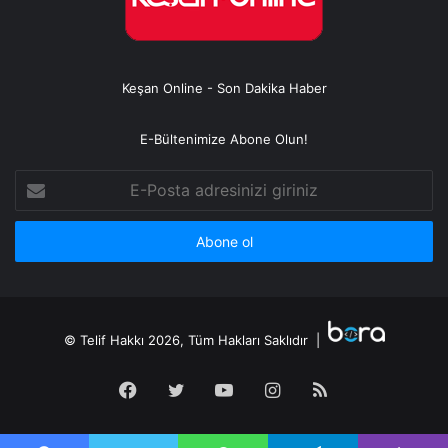
Keşan Online - Son Dakika Haber
E-Bültenimize Abone Olun!
E-
Posta
adresinizi
giriniz
© Telif Hakkı 2026, Tüm Hakları Saklıdır |
Facebook
Twitter
YouTube
Instagram
RSS