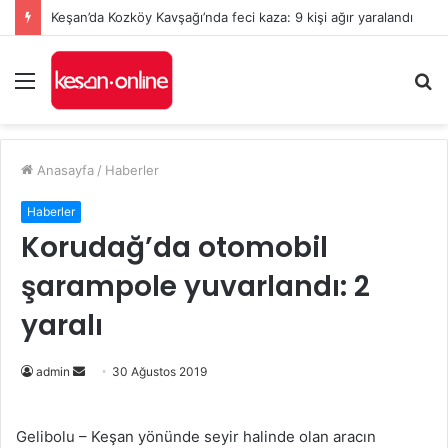
Keşan’da Kozköy Kavşağı’nda feci kaza: 9 kişi ağır yaralandı
Menü
A
y
...
Anasayfa
/
Haberler
Haberler
Korudağ’da otomobil
şarampole yuvarlandı: 2
yaralı
Bir
admin
30 Ağustos 2019
e-
posta
Gelibolu – Keşan yönünde seyir halinde olan aracın
göndermek