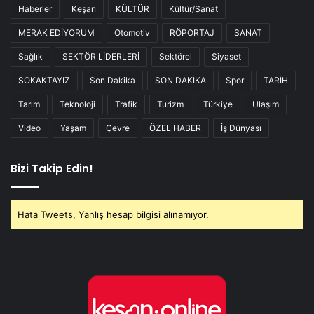
Haberler
Keşan
KÜLTÜR
Kültür/Sanat
MERAK EDİYORUM
Otomotiv
RÖPORTAJ
SANAT
Sağlık
SEKTÖR LİDERLERİ
Sektörel
Siyaset
SOKAKTAYIZ
Son Dakika
SON DAKİKA
Spor
TARİH
Tarım
Teknoloji
Trafik
Turizm
Türkiye
Ulaşım
Video
Yaşam
Çevre
ÖZEL HABER
İş Dünyası
Bizi Takip Edin!
Hata Tweets, Yanlış hesap bilgisi alınamıyor.