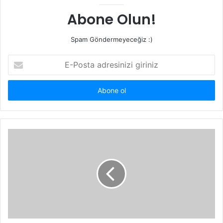
Abone Olun!
Spam Göndermeyeceğiz :)
E-
Posta
adresinizi
giriniz