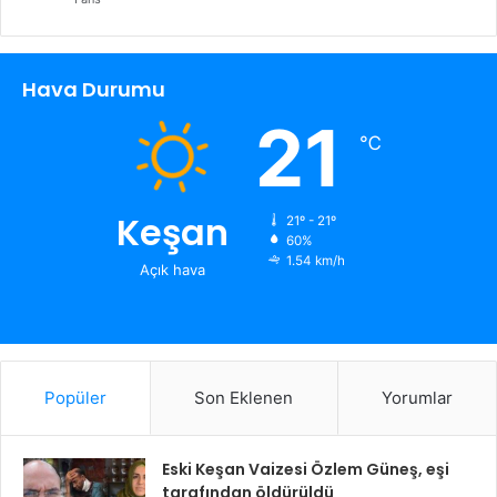
Hava Durumu
21
℃
Keşan
21º - 21º
60%
1.54 km/h
Açık hava
Popüler
Son Eklenen
Yorumlar
Eski Keşan Vaizesi Özlem Güneş, eşi
tarafından öldürüldü