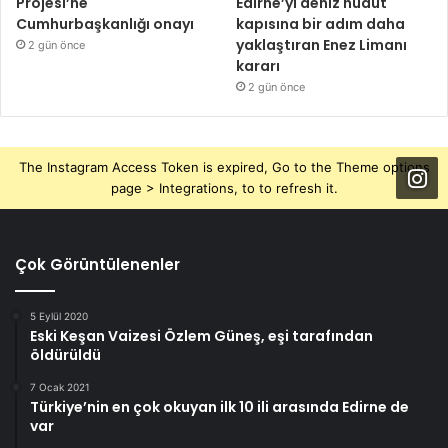
Projesi’ne
Edirne’yi deniz hudut
Cumhurbaşkanlığı onayı
kapısına bir adım daha
yaklaştıran Enez Limanı
2 gün önce
kararı
2 gün önce
The Instagram Access Token is expired, Go to the Theme options
page > Integrations, to to refresh it.
Çok Görüntülenenler
5 Eylül 2020
Eski Keşan Vaizesi Özlem Güneş, eşi tarafından
öldürüldü
7 Ocak 2021
Türkiye’nin en çok okuyan ilk 10 ili arasında Edirne de
var