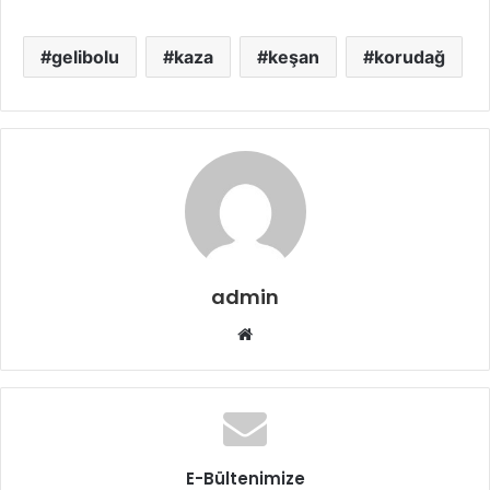
gelibolu
kaza
keşan
korudağ
admin
Web
sitesi
E-Bültenimize