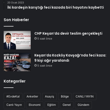
20 Ocak 2023
İki kardeşin karıştığı feci kazada biri hayatını kaybetti
Son Haberler
CHP Keşan’da devir teslim gerçekleşti
5 saat önce
Keşan’da Kozköy Kavşağı’nda feci kaza:
9 kişi ağır yaralandı
5 saat önce
Kategoriler
#EvdeKal
Anketler
Asayiş
Bölge
CANLI YAYIN
Canlı Yayın
Ekonomi
Eğitim
Genel
Gündem