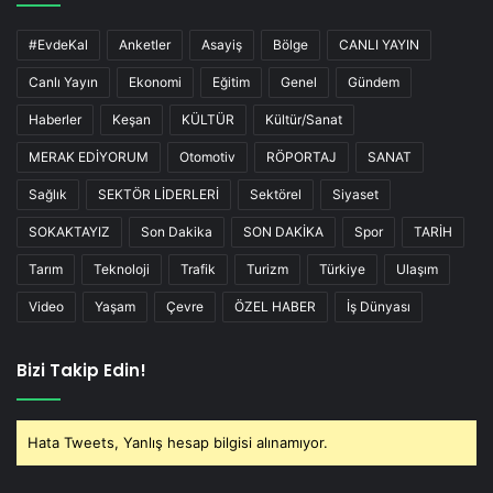
#EvdeKal
Anketler
Asayiş
Bölge
CANLI YAYIN
Canlı Yayın
Ekonomi
Eğitim
Genel
Gündem
Haberler
Keşan
KÜLTÜR
Kültür/Sanat
MERAK EDİYORUM
Otomotiv
RÖPORTAJ
SANAT
Sağlık
SEKTÖR LİDERLERİ
Sektörel
Siyaset
SOKAKTAYIZ
Son Dakika
SON DAKİKA
Spor
TARİH
Tarım
Teknoloji
Trafik
Turizm
Türkiye
Ulaşım
Video
Yaşam
Çevre
ÖZEL HABER
İş Dünyası
Bizi Takip Edin!
Hata Tweets, Yanlış hesap bilgisi alınamıyor.