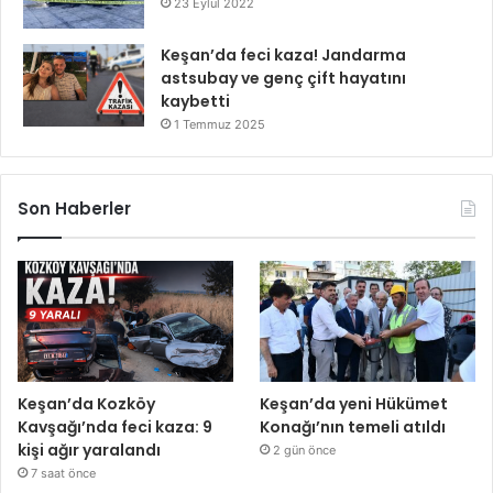
23 Eylül 2022
Keşan’da feci kaza! Jandarma
astsubay ve genç çift hayatını
kaybetti
1 Temmuz 2025
Son Haberler
Keşan’da Kozköy
Keşan’da yeni Hükümet
Kavşağı’nda feci kaza: 9
Konağı’nın temeli atıldı
kişi ağır yaralandı
2 gün önce
7 saat önce