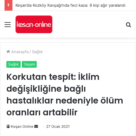
Keşan’da Kozköy Kavşağı’nda feci kaza: 9 kişi ağır yaralandı
Menü
A
y
...
Anasayfa
/
Sağlık
Sağlık
Yaşam
Korkutan tespit: İklim
değişikliğine bağlı
hastalıklar nedeniyle ölüm
oranları artabilir
Bir
Keşan Online
27 Ocak 2021
e-