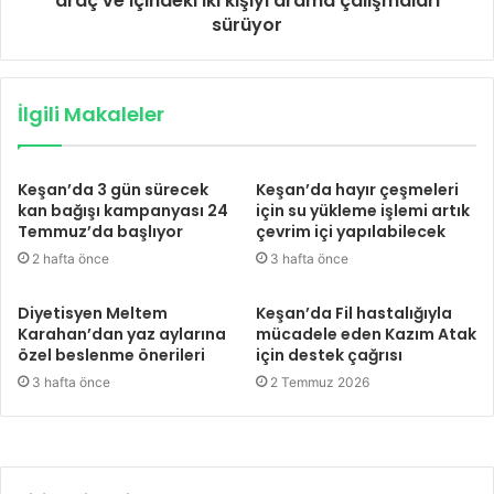
araç ve içindeki iki kişiyi arama çalışmaları
sürüyor
İlgili Makaleler
Keşan’da 3 gün sürecek
Keşan’da hayır çeşmeleri
kan bağışı kampanyası 24
için su yükleme işlemi artık
Temmuz’da başlıyor
çevrim içi yapılabilecek
2 hafta önce
3 hafta önce
Diyetisyen Meltem
Keşan’da Fil hastalığıyla
Karahan’dan yaz aylarına
mücadele eden Kazım Atak
özel beslenme önerileri
için destek çağrısı
3 hafta önce
2 Temmuz 2026