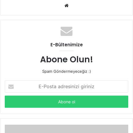
Web
sitesi
E-Bültenimize
Abone Olun!
Spam Göndermeyeceğiz :)
E-
Posta
adresinizi
giriniz