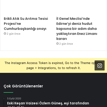
Erikli Atık Su Arıtma Tesisi
İl Genel Meclisi’nde
Projesi’ne
Edirne’yi deniz hudut
Cumhurbaşkanlığı onayı
kapısına bir adım daha
yaklaştıran Enez Limanı
2 gün önce
kararı
2 gün önce
The Instagram Access Token is expired, Go to the Theme options
page > Integrations, to to refresh it.
Çok Görüntülenenler
5 Eylül 2020
Eski Keşan Vaizesi Özlem Güneş, eşi tarafından