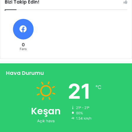
Bizi Takip Edin!
0
Fans
Hava Durumu
21
℃
Keşan
21º - 21º
60%
1.54 km/h
Açık hava