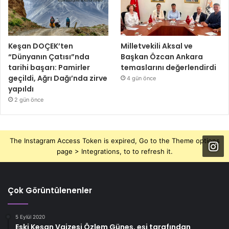
Keşan DOÇEK’ten
Milletvekili Aksal ve
“Dünyanın Çatısı”nda
Başkan Özcan Ankara
tarihi başarı: Pamirler
temaslarını değerlendirdi
geçildi, Ağrı Dağı’nda zirve
4 gün önce
yapıldı
2 gün önce
The Instagram Access Token is expired, Go to the Theme options
page > Integrations, to to refresh it.
Çok Görüntülenenler
5 Eylül 2020
Eski Keşan Vaizesi Özlem Güneş, eşi tarafından