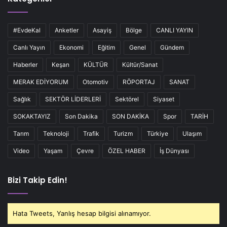
#EvdeKal
Anketler
Asayiş
Bölge
CANLI YAYIN
Canlı Yayın
Ekonomi
Eğitim
Genel
Gündem
Haberler
Keşan
KÜLTÜR
Kültür/Sanat
MERAK EDİYORUM
Otomotiv
RÖPORTAJ
SANAT
Sağlık
SEKTÖR LİDERLERİ
Sektörel
Siyaset
SOKAKTAYIZ
Son Dakika
SON DAKİKA
Spor
TARİH
Tarım
Teknoloji
Trafik
Turizm
Türkiye
Ulaşım
Video
Yaşam
Çevre
ÖZEL HABER
İş Dünyası
Bizi Takip Edin!
Hata Tweets, Yanlış hesap bilgisi alınamıyor.