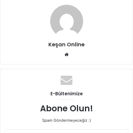
Keşan Online
Web
sitesi
E-Bültenimize
Abone Olun!
Spam Göndermeyeceğiz :)
E-