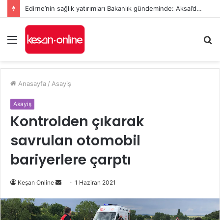
Edirne’nin sağlık yatırımları Bakanlık gündeminde: Aksal’dan Keşan için iki önemli talep
Menü
A
y
...
Anasayfa
/
Asayiş
Asayiş
Kontrolden çıkarak
savrulan otomobil
bariyerlere çarptı
Bir
Keşan Online
1 Haziran 2021
e-
posta
göndermek