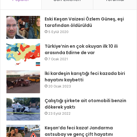
Eski Keşan Vaizesi Özlem Güneş, eşi
tarafından öldürüldü
5 Eylül 2020
Türkiye’nin en çok okuyan ilk 10 ili
arasında Edirne de var
7 Ocak 2021
İki kardeşin karıştığı feci kazada biri
hayatını kaybetti
20 Ocak 2023
Çalıştığı şirkete ait otomobili benzin
dökerek yaktı
23 Eylül 2022
Keşan’da feci kaza! Jandarma
astsubay ve genç çift hayatını