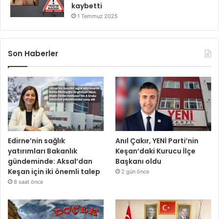
kaybetti
1 Temmuz 2025
Son Haberler
Edirne’nin sağlık
Anıl Çakır, YENİ Parti’nin
yatırımları Bakanlık
Keşan’daki Kurucu İlçe
gündeminde: Aksal’dan
Başkanı oldu
Keşan için iki önemli talep
2 gün önce
8 saat önce