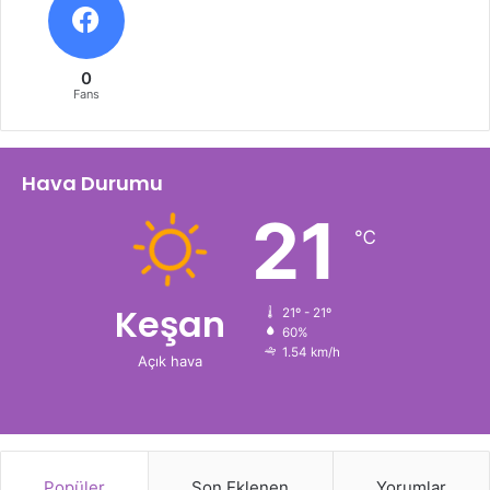
0
Fans
Hava Durumu
21
℃
Keşan
21º - 21º
60%
1.54 km/h
Açık hava
Popüler
Son Eklenen
Yorumlar