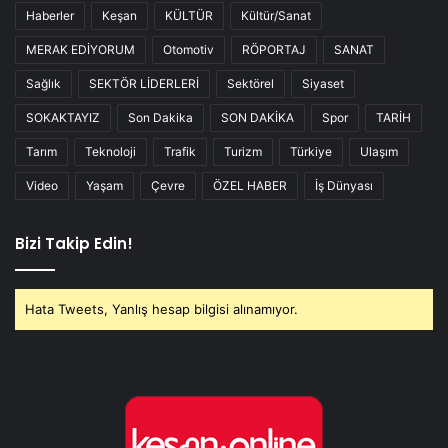
Haberler
Keşan
KÜLTÜR
Kültür/Sanat
MERAK EDİYORUM
Otomotiv
RÖPORTAJ
SANAT
Sağlık
SEKTÖR LİDERLERİ
Sektörel
Siyaset
SOKAKTAYIZ
Son Dakika
SON DAKİKA
Spor
TARİH
Tarım
Teknoloji
Trafik
Turizm
Türkiye
Ulaşım
Video
Yaşam
Çevre
ÖZEL HABER
İş Dünyası
Bizi Takip Edin!
Hata Tweets, Yanlış hesap bilgisi alınamıyor.