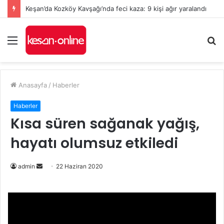
Keşan’da Kozköy Kavşağı’nda feci kaza: 9 kişi ağır yaralandı
Menü
A
y
...
Anasayfa
/
Haberler
Haberler
Kısa süren sağanak yağış,
hayatı olumsuz etkiledi
Bir
admin
22 Haziran 2020
e-
posta
göndermek