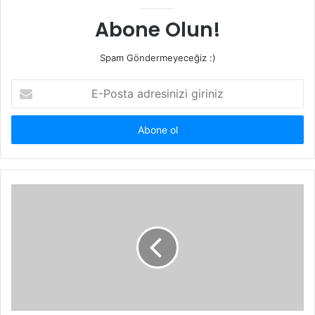
Abone Olun!
Spam Göndermeyeceğiz :)
E-
Posta
adresinizi
giriniz