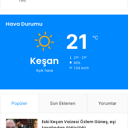
Fans
Hava Durumu
21
℃
Keşan
21º - 21º
60%
1.54 km/h
Açık hava
Popüler
Son Eklenen
Yorumlar
Eski Keşan Vaizesi Özlem Güneş, eşi
tarafından öldürüldü