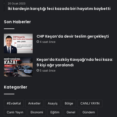
20 Ocak 2023
İki kardeşin karıştığı feci kazada biri hayatını kaybetti
Son Haberler
CHP Keşan’da devir teslim gerçekleşti
4 saat önce
Keşan’da Kozköy Kavşağı’nda feci kaza:
9 kişi ağır yaralandı
5 saat önce
Kategoriler
#EvdeKal
Anketler
Asayiş
Bölge
CANLI YAYIN
Canlı Yayın
Ekonomi
Eğitim
Genel
Gündem