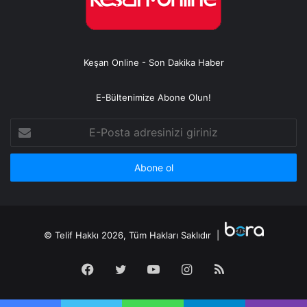
Keşan Online - Son Dakika Haber
E-Bültenimize Abone Olun!
E-
Posta
adresinizi
giriniz
© Telif Hakkı 2026, Tüm Hakları Saklıdır |
Facebook
Twitter
YouTube
Instagram
RSS