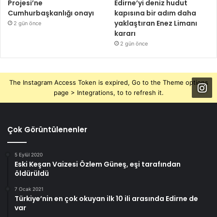
Projesi’ne
Edirne’yi deniz hudut
Cumhurbaşkanlığı onayı
kapısına bir adım daha
yaklaştıran Enez Limanı
2 gün önce
kararı
2 gün önce
The Instagram Access Token is expired, Go to the Theme options
page > Integrations, to to refresh it.
Çok Görüntülenenler
5 Eylül 2020
Eski Keşan Vaizesi Özlem Güneş, eşi tarafından
öldürüldü
7 Ocak 2021
Türkiye’nin en çok okuyan ilk 10 ili arasında Edirne de
var