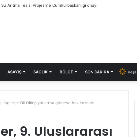
ık Su Arıtma Tesisi Projesi’ne Cumhurbaşkanlığı onayı
ASAYIŞ
SAĞLIK
BÖLGE
SON DAKIKA
Keşan
sı İngilizce Dil Olimpiyatları’na gitmeye hak kazandı
er, 9. Uluslararası