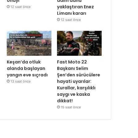
onayı
adım daha
yaklaştıran Enez
12 saat önce
Limanı kararı
12 saat önce
Keşan’da otluk
Fast Moto 22
alanda başlayan
Başkanı Selim
yangın eve sıçradı
Şen’den sürücülere
hayati uyarılar:
13 saat önce
Kurallar, karşılıklı
saygı ve kaska
dikkat!
15 saat önce