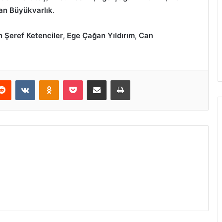
an Büyükvarlık
.
 Şeref Ketenciler
,
Ege Çağan Yıldırım
,
Can
erest
Reddit
VKontakte
Odnoklassniki
Pocket
E-Posta ile paylaş
Yazdır