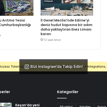
Su Arıtma Tesisi
İl Genel Meclisi’nde Edirne’yi
 Cumhurbaşkanlığı
deniz hudut kapısına bir adım
daha yaklaştıran Enez Limanı
kararı
e
12 saat önce
Bizi Instagram'da Takip Edin!
ccess Token is expired, Go to the Theme options page > Integrations, t
erler
Kategoriler
Keşan’da yeni
#EvdeKal
Anketler
Asayiş