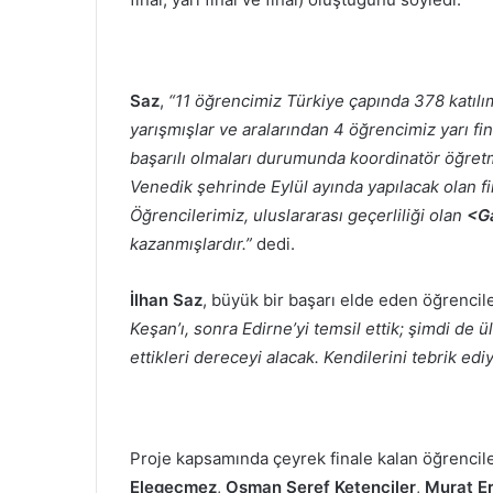
Saz
,
“11 öğrencimiz Türkiye çapında 378 katılım
yarışmışlar ve aralarından 4 öğrencimiz yarı fi
başarılı olmaları durumunda koordinatör öğre
Venedik şehrinde Eylül ayında yapılacak olan fi
Öğrencilerimiz, uluslararası geçerliliği olan
<G
kazanmışlardır.”
dedi.
İlhan Saz
, büyük bir başarı elde eden öğrencile
Keşan’ı, sonra Edirne’yi temsil ettik; şimdi de 
ettikleri dereceyi alacak. Kendilerini tebrik ed
Proje kapsamında çeyrek finale kalan öğrencil
Elegeçmez
,
Osman Şeref Ketenciler
,
Murat E