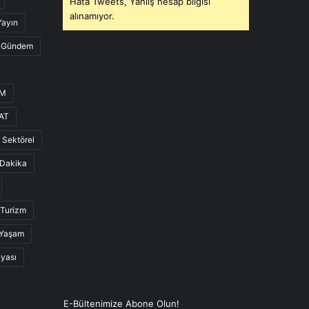
Hata Tweets, Yanlış hesap bilgisi
alınamıyor.
Yayın
Gündem
UM
AT
Sektörel
Dakika
Turizm
Yaşam
nyası
E-Bültenimize Abone Olun!