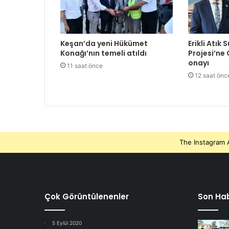
Keşan’da yeni Hükümet
Erikli Atık 
Konağı’nın temeli atıldı
Projesi’ne
onayı
11 saat önce
12 saat önc
The Instagram A
Çok Görüntülenenler
Son Hab
5 Eylül 2020