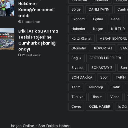
Hükümet
Konağı’nın temeli
Bölge
CANLI YAYIN
Canlı 
atıldı
Ekonomi
Eğitim
Genel
11 saat önce
Haberler
Keşan
KÜLTÜR
Erikli Atık Su Arıtma
Tesisi Projesi’ne
Kültür/Sanat
MERAK EDİYOR
Cumhurbaşkanlığı
Otomotiv
RÖPORTAJ
SAN
onayı
12 saat önce
Sağlık
SEKTÖR LİDERLERİ
Siyaset
SOKAKTAYIZ
Son 
SON DAKİKA
Spor
TARİH
Tarım
Teknoloji
Trafik
Türkiye
Ulaşım
Video
Çevre
ÖZEL HABER
İş Dü
Keşan Online - Son Dakika Haber