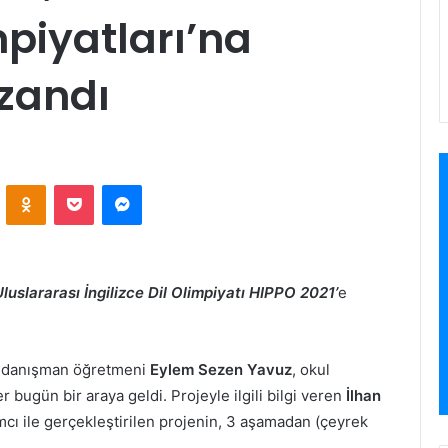
mpiyatları’na
zandı
VKontakte
Odnoklassniki
Pocket
Messenger
Uluslararası İngilizce Dil Olimpiyatı HIPPO 2021’
e
e danışman öğretmeni
Eylem Sezen Yavuz
, okul
er bugün bir araya geldi. Projeyle ilgili bilgi veren
İlhan
ımcı ile gerçekleştirilen projenin, 3 aşamadan (çeyrek