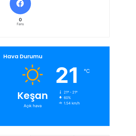
0
Fans
Hava Durumu
21
℃
Keşan
21º - 21º
60%
1.54 km/h
Açık hava