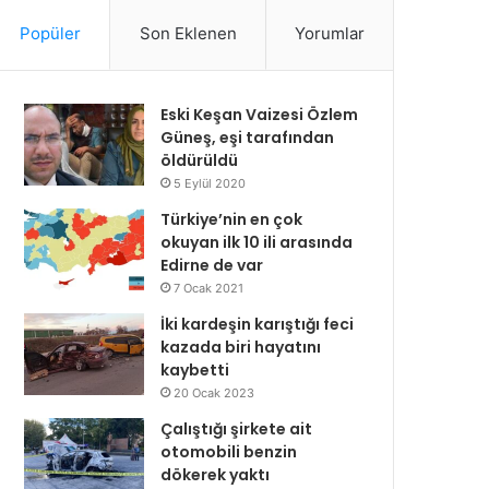
Popüler
Son Eklenen
Yorumlar
Eski Keşan Vaizesi Özlem
Güneş, eşi tarafından
öldürüldü
5 Eylül 2020
Türkiye’nin en çok
okuyan ilk 10 ili arasında
Edirne de var
7 Ocak 2021
İki kardeşin karıştığı feci
kazada biri hayatını
kaybetti
20 Ocak 2023
Çalıştığı şirkete ait
otomobili benzin
dökerek yaktı