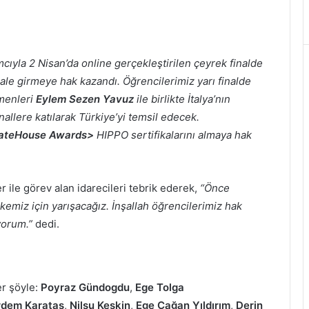
cıyla 2 Nisan’da online gerçekleştirilen çeyrek finalde
nale girmeye hak kazandı. Öğrencilerimiz yarı finalde
tmenleri
Eylem Sezen Yavuz
ile birlikte İtalya’nın
nallere katılarak Türkiye’yi temsil edecek.
ateHouse Awards>
HIPPO sertifikalarını almaya hak
r ile görev alan idarecileri tebrik ederek,
“Önce
ülkemiz için yarışacağız. İnşallah öğrencilerimiz hak
iyorum.”
dedi.
er şöyle:
Poyraz Gündogdu
,
Ege Tolga
rdem Karataş
,
Nilsu Keskin
,
Ege Çağan Yıldırım
,
Derin