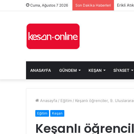
Erikli At
Cuma, Ağustos 7 2026
Son Dakika Haberleri
ANASAYFA
GÜNDEM
KEŞAN
SIYASET
Anasayfa
/
Eğitim
/
Keşanlı öğrenciler, 9. Uluslarara
Eğitim
Keşan
Keşanlı öğrencil