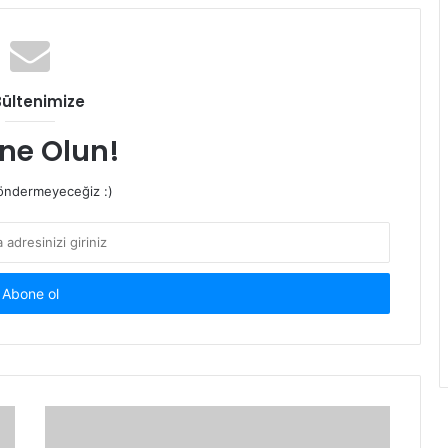
Bültenimize
ne Olun!
ndermeyeceğiz :)