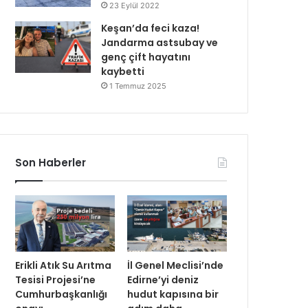
23 Eylül 2022
Keşan’da feci kaza!
Jandarma astsubay ve
genç çift hayatını
kaybetti
1 Temmuz 2025
Son Haberler
Erikli Atık Su Arıtma
İl Genel Meclisi’nde
Tesisi Projesi’ne
Edirne’yi deniz
Cumhurbaşkanlığı
hudut kapısına bir