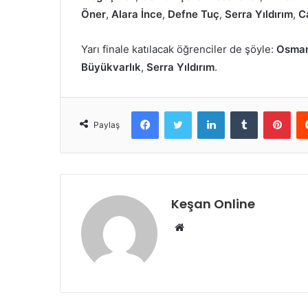
Öner
,
Alara İnce
,
Defne Tuç
,
Serra Yıldırım
,
C
Yarı finale katılacak öğrenciler de şöyle:
Osman
Büyükvarlık
,
Serra Yıldırım
.
Facebook
Twitter
LinkedIn
Tumblr
Pint
Paylaş
Keşan Online
Web
sitesi