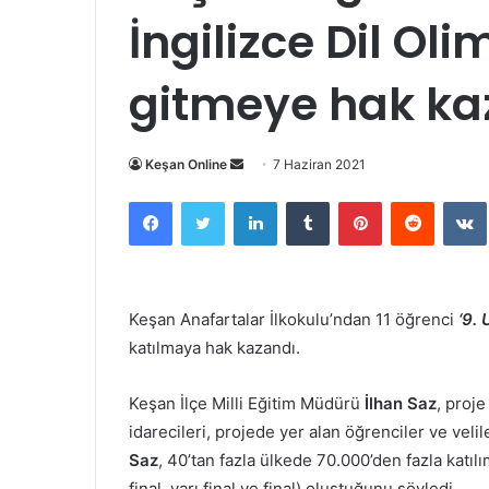
İngilizce Dil Oli
gitmeye hak ka
Bir
Keşan Online
7 Haziran 2021
e-
Facebook
Twitter
LinkedIn
Tumblr
Pinterest
Reddit
posta
göndermek
Keşan Anafartalar İlkokulu’ndan 11 öğrenci
‘9. 
katılmaya hak kazandı.
Keşan İlçe Milli Eğitim Müdürü
İlhan Saz
, proj
idarecileri, projede yer alan öğrenciler ve velil
Saz
, 40’tan fazla ülkede 70.000’den fazla katıl
final, yarı final ve final) oluştuğunu söyledi.