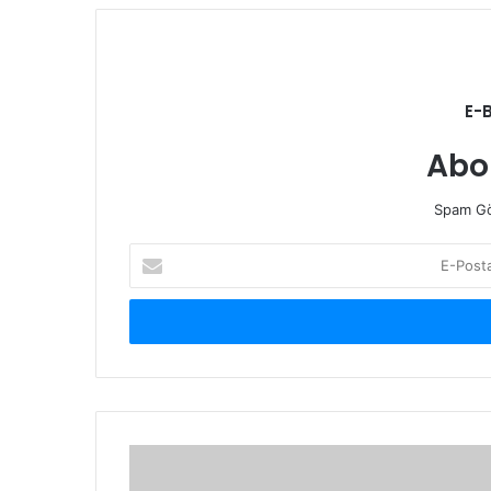
E-
Abo
Spam Gö
E-
Posta
adresinizi
giriniz