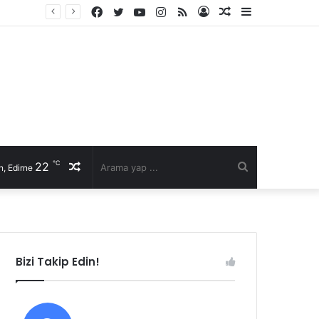
Facebook
Twitter
YouTube
Instagram
RSS
Kayıt
Rastgele
Kenar
Ol
Makale
Bölmesi
℃
22
Rastgele
Arama
, Edirne
Makale
yap
...
Bizi Takip Edin!