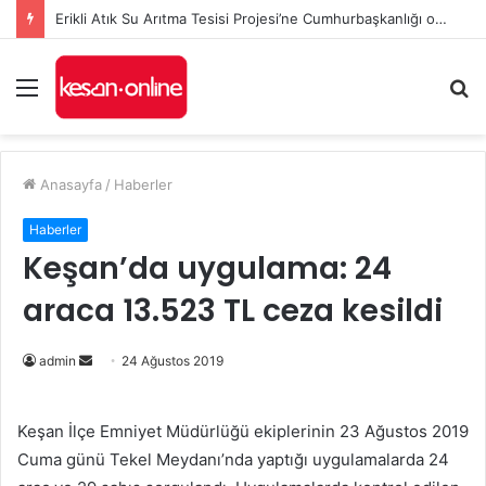
Erikli Atık Su Arıtma Tesisi Projesi’ne Cumhurbaşkanlığı onayı
Menü
A
y
...
Anasayfa
/
Haberler
Haberler
Keşan’da uygulama: 24
araca 13.523 TL ceza kesildi
Bir
admin
24 Ağustos 2019
e-
posta
Keşan İlçe Emniyet Müdürlüğü ekiplerinin 23 Ağustos 2019
göndermek
Cuma günü Tekel Meydanı’nda yaptığı uygulamalarda 24