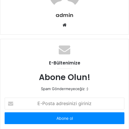
admin
Web
sitesi
E-Bültenimize
Abone Olun!
Spam Göndermeyeceğiz :)
E-
Posta
adresinizi
giriniz