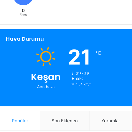
0
Fans
Hava Durumu
21
℃
Keşan
21º - 21º
60%
1.54 km/h
Açık hava
Popüler
Son Eklenen
Yorumlar