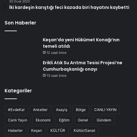
20 Ocak 2023
İki kardeşin karıştığı feci kazada biri hayatını kaybetti
Son Haberler
Keşan’da yeni Hükümet Konağı’nın
temeli atıldı
12 saat önce
Erikli Atık Su Arıtma Tesisi Projesi’ne
Cumhurbaşkanlığı onayı
13 saat önce
Kategoriler
#EvdeKal
Anketler
Asayiş
Bölge
CANLI YAYIN
Canlı Yayın
Ekonomi
Eğitim
Genel
Gündem
Haberler
Keşan
KÜLTÜR
Kültür/Sanat