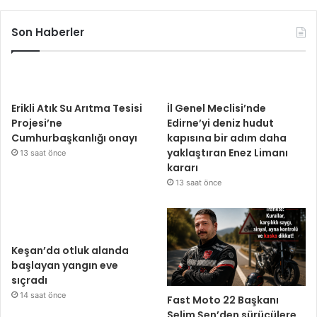
Son Haberler
Erikli Atık Su Arıtma Tesisi
İl Genel Meclisi’nde
Projesi’ne
Edirne’yi deniz hudut
Cumhurbaşkanlığı onayı
kapısına bir adım daha
yaklaştıran Enez Limanı
13 saat önce
kararı
13 saat önce
Keşan’da otluk alanda
başlayan yangın eve
sıçradı
14 saat önce
Fast Moto 22 Başkanı
Selim Şen’den sürücülere