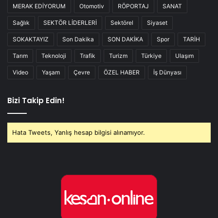
MERAK EDİYORUM
Otomotiv
RÖPORTAJ
SANAT
Sağlık
SEKTÖR LİDERLERİ
Sektörel
Siyaset
SOKAKTAYIZ
Son Dakika
SON DAKİKA
Spor
TARİH
Tarım
Teknoloji
Trafik
Turizm
Türkiye
Ulaşım
Video
Yaşam
Çevre
ÖZEL HABER
İş Dünyası
Bizi Takip Edin!
Hata Tweets, Yanlış hesap bilgisi alınamıyor.