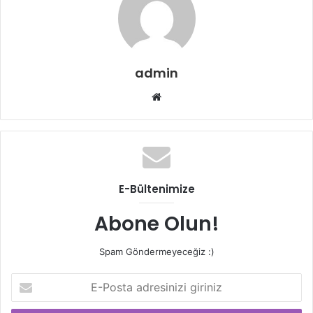
admin
Web
sitesi
E-Bültenimize
Abone Olun!
Spam Göndermeyeceğiz :)
E-
Posta
adresinizi