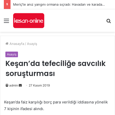
Meriç’te anız yangını ormana sıçradı: Havadan ve karadan müdahale sürüyor
Menü
A
y
...
Anasayfa
/
Asayiş
Asayiş
Keşan’da tefeciliğe savcılık
soruşturması
Bir
admin
27 Kasım 2019
e-
posta
Keşan’da faiz karşılığı borç para verildiği iddiasına yönelik
göndermek
7 kişinin ifadesi alındı.