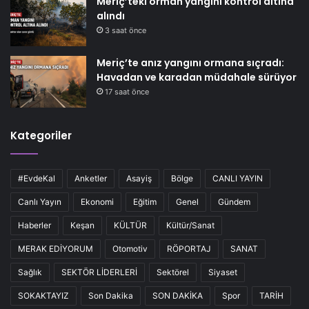
Meriç’teki orman yangını kontrol altına
alındı
3 saat önce
Meriç’te anız yangını ormana sıçradı:
Havadan ve karadan müdahale sürüyor
17 saat önce
Kategoriler
#EvdeKal
Anketler
Asayiş
Bölge
CANLI YAYIN
Canlı Yayın
Ekonomi
Eğitim
Genel
Gündem
Haberler
Keşan
KÜLTÜR
Kültür/Sanat
MERAK EDİYORUM
Otomotiv
RÖPORTAJ
SANAT
Sağlık
SEKTÖR LİDERLERİ
Sektörel
Siyaset
SOKAKTAYIZ
Son Dakika
SON DAKİKA
Spor
TARİH