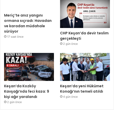
Meriç’te anız yangını
ormana sıçradı: Havadan
ve karadan müdahale
sürüyor
CHP Keşan’da devir teslim
17 saat önce
gerçekleşti
2 gün önce
Keşan’da Kozköy
Keşan’da yeni Hükümet
Kavşağı’nda feci kaza: 9
Konağı’nın temeli atıldı
kişi ağır yaralandı
4 gün önce
2 gün önce