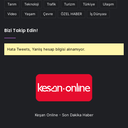
Tarım
Teknoloji
Trafik
Turizm
Türkiye
Ulaşım
Video
Yaşam
Çevre
ÖZEL HABER
İş Dünyası
Bizi Takip Edin!
Hata Tweets, Yanlış hesap bilgisi alınamıyor.
Keşan Online - Son Dakika Haber