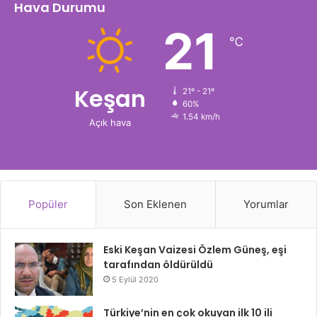
Hava Durumu
21
℃
Keşan
21º - 21º
60%
1.54 km/h
Açık hava
Popüler
Son Eklenen
Yorumlar
Eski Keşan Vaizesi Özlem Güneş, eşi
tarafından öldürüldü
5 Eylül 2020
Türkiye’nin en çok okuyan ilk 10 ili