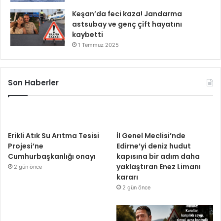
Keşan’da feci kaza! Jandarma
astsubay ve genç çift hayatını
kaybetti
1 Temmuz 2025
Son Haberler
Erikli Atık Su Arıtma Tesisi
İl Genel Meclisi’nde
Projesi’ne
Edirne’yi deniz hudut
Cumhurbaşkanlığı onayı
kapısına bir adım daha
yaklaştıran Enez Limanı
2 gün önce
kararı
2 gün önce