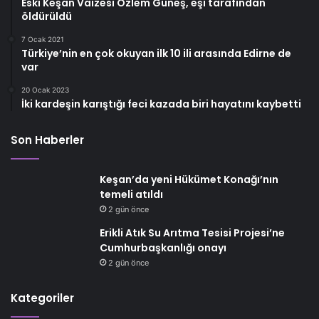
Eski Keşan Vaizesi Özlem Güneş, eşi tarafından
öldürüldü
7 Ocak 2021
Türkiye’nin en çok okuyan ilk 10 ili arasında Edirne de
var
20 Ocak 2023
İki kardeşin karıştığı feci kazada biri hayatını kaybetti
Son Haberler
Keşan’da yeni Hükümet Konağı’nın
temeli atıldı
2 gün önce
Erikli Atık Su Arıtma Tesisi Projesi’ne
Cumhurbaşkanlığı onayı
2 gün önce
Kategoriler