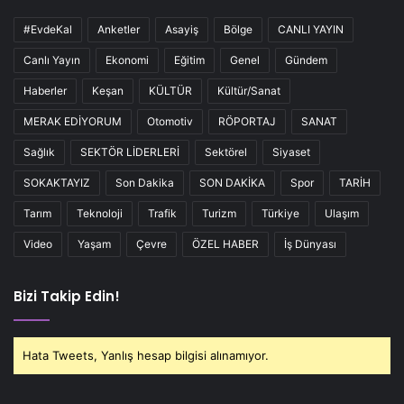
#EvdeKal
Anketler
Asayiş
Bölge
CANLI YAYIN
Canlı Yayın
Ekonomi
Eğitim
Genel
Gündem
Haberler
Keşan
KÜLTÜR
Kültür/Sanat
MERAK EDİYORUM
Otomotiv
RÖPORTAJ
SANAT
Sağlık
SEKTÖR LİDERLERİ
Sektörel
Siyaset
SOKAKTAYIZ
Son Dakika
SON DAKİKA
Spor
TARİH
Tarım
Teknoloji
Trafik
Turizm
Türkiye
Ulaşım
Video
Yaşam
Çevre
ÖZEL HABER
İş Dünyası
Bizi Takip Edin!
Hata Tweets, Yanlış hesap bilgisi alınamıyor.