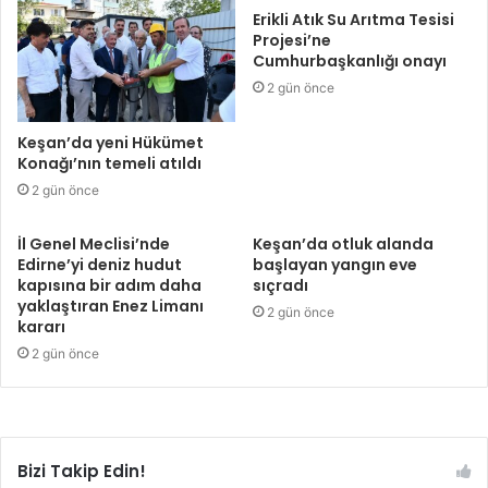
Erikli Atık Su Arıtma Tesisi
Projesi’ne
Cumhurbaşkanlığı onayı
2 gün önce
Keşan’da yeni Hükümet
Konağı’nın temeli atıldı
2 gün önce
İl Genel Meclisi’nde
Keşan’da otluk alanda
Edirne’yi deniz hudut
başlayan yangın eve
kapısına bir adım daha
sıçradı
yaklaştıran Enez Limanı
2 gün önce
kararı
2 gün önce
Bizi Takip Edin!