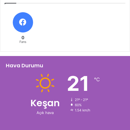
0
Fans
Hava Durumu
21
℃
Keşan
21º - 21º
60%
1.54 km/h
Açık hava