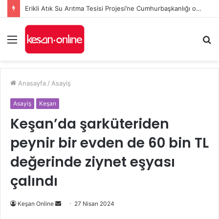
Erikli Atık Su Arıtma Tesisi Projesi’ne Cumhurbaşkanlığı onayı
Menü
A
y
...
Anasayfa
/
Asayiş
Asayiş
Keşan
Keşan’da şarküteriden
peynir bir evden de 60 bin TL
değerinde ziynet eşyası
çalındı
Bir
Keşan Online
27 Nisan 2024
e-