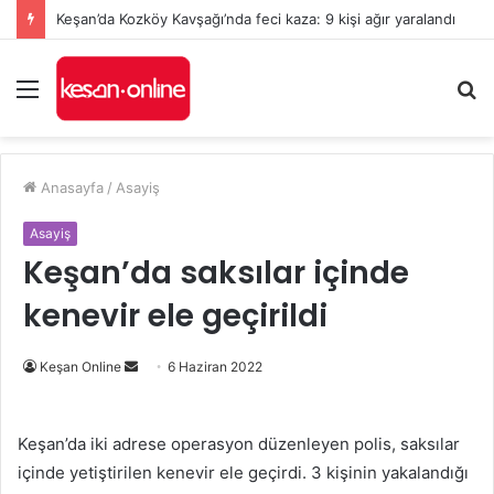
Keşan’da Kozköy Kavşağı’nda feci kaza: 9 kişi ağır yaralandı
Menü
A
y
...
Anasayfa
/
Asayiş
Asayiş
Keşan’da saksılar içinde
kenevir ele geçirildi
Bir
Keşan Online
6 Haziran 2022
e-
posta
Keşan’da iki adrese operasyon düzenleyen polis, saksılar
göndermek
içinde yetiştirilen kenevir ele geçirdi. 3 kişinin yakalandığı