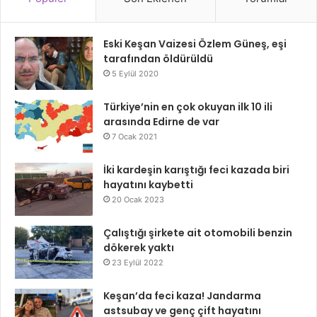
Eski Keşan Vaizesi Özlem Güneş, eşi
tarafından öldürüldü
5 Eylül 2020
Türkiye’nin en çok okuyan ilk 10 ili
arasında Edirne de var
7 Ocak 2021
İki kardeşin karıştığı feci kazada biri
hayatını kaybetti
20 Ocak 2023
Çalıştığı şirkete ait otomobili benzin
dökerek yaktı
23 Eylül 2022
Keşan’da feci kaza! Jandarma
astsubay ve genç çift hayatını