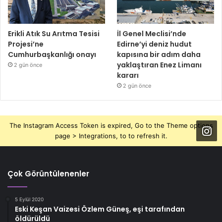
Erikli Atık Su Arıtma Tesisi
İl Genel Meclisi’nde
Projesi’ne
Edirne’yi deniz hudut
Cumhurbaşkanlığı onayı
kapısına bir adım daha
yaklaştıran Enez Limanı
2 gün önce
kararı
2 gün önce
The Instagram Access Token is expired, Go to the Theme options
page > Integrations, to to refresh it.
Çok Görüntülenenler
5 Eylül 2020
Eski Keşan Vaizesi Özlem Güneş, eşi tarafından
öldürüldü