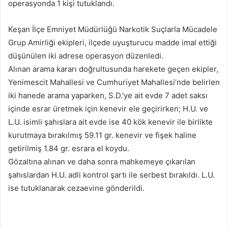
operasyonda 1 kişi tutuklandı.
Keşan İlçe Emniyet Müdürlüğü Narkotik Suçlarla Mücadele
Grup Amirliği ekipleri, ilçede uyuşturucu madde imal ettiği
düşünülen iki adrese operasyon düzenledi.
Alınan arama kararı doğrultusunda harekete geçen ekipler,
Yenimescit Mahallesi ve Cumhuriyet Mahallesi’nde belirlen
iki hanede arama yaparken, S.D.’ye ait evde 7 adet saksı
içinde esrar üretmek için kenevir ele geçirirken; H.U. ve
L.U. isimli şahıslara ait evde ise 40 kök kenevir ile birlikte
kurutmaya bırakılmış 59.11 gr. kenevir ve fişek haline
getirilmiş 1.84 gr. esrara el koydu.
Gözaltına alınan ve daha sonra mahkemeye çıkarılan
şahıslardan H.U. adli kontrol şartı ile serbest bırakıldı. L.U.
ise tutuklanarak cezaevine gönderildi.