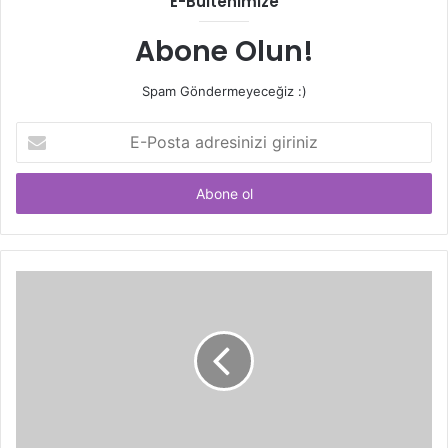
E-Bültenimize
Abone Olun!
Spam Göndermeyeceğiz :)
E-
Posta
adresinizi
giriniz