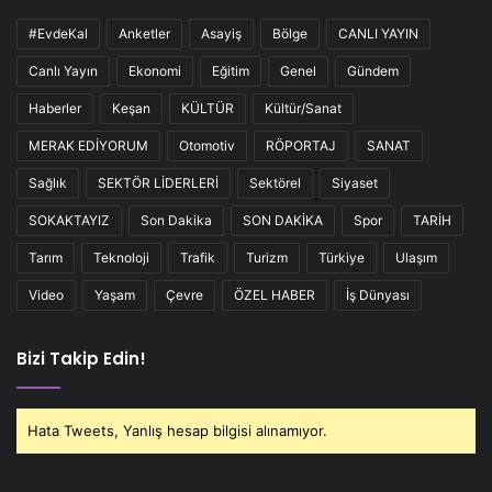
#EvdeKal
Anketler
Asayiş
Bölge
CANLI YAYIN
Canlı Yayın
Ekonomi
Eğitim
Genel
Gündem
Haberler
Keşan
KÜLTÜR
Kültür/Sanat
MERAK EDİYORUM
Otomotiv
RÖPORTAJ
SANAT
Sağlık
SEKTÖR LİDERLERİ
Sektörel
Siyaset
SOKAKTAYIZ
Son Dakika
SON DAKİKA
Spor
TARİH
Tarım
Teknoloji
Trafik
Turizm
Türkiye
Ulaşım
Video
Yaşam
Çevre
ÖZEL HABER
İş Dünyası
Bizi Takip Edin!
Hata Tweets, Yanlış hesap bilgisi alınamıyor.