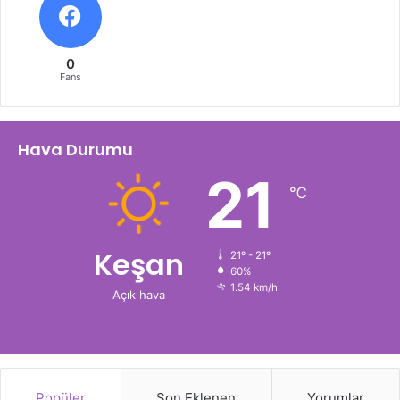
0
Fans
Hava Durumu
21
℃
Keşan
21º - 21º
60%
1.54 km/h
Açık hava
Popüler
Son Eklenen
Yorumlar