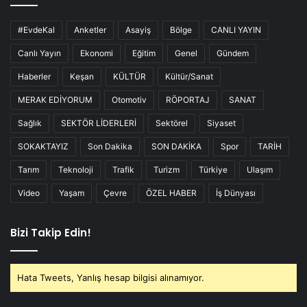
#EvdeKal
Anketler
Asayiş
Bölge
CANLI YAYIN
Canlı Yayın
Ekonomi
Eğitim
Genel
Gündem
Haberler
Keşan
KÜLTÜR
Kültür/Sanat
MERAK EDİYORUM
Otomotiv
RÖPORTAJ
SANAT
Sağlık
SEKTÖR LİDERLERİ
Sektörel
Siyaset
SOKAKTAYIZ
Son Dakika
SON DAKİKA
Spor
TARİH
Tarım
Teknoloji
Trafik
Turizm
Türkiye
Ulaşım
Video
Yaşam
Çevre
ÖZEL HABER
İş Dünyası
Bizi Takip Edin!
Hata Tweets, Yanlış hesap bilgisi alınamıyor.