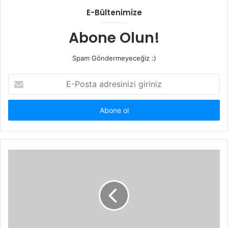
E-Bültenimize
Abone Olun!
Spam Göndermeyeceğiz :)
E-
Posta
adresinizi
giriniz