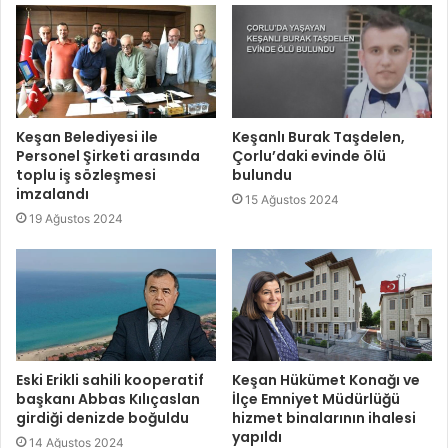
Keşan Belediyesi ile
Keşanlı Burak Taşdelen,
Personel Şirketi arasında
Çorlu’daki evinde ölü
toplu iş sözleşmesi
bulundu
imzalandı
15 Ağustos 2024
19 Ağustos 2024
Eski Erikli sahili kooperatif
Keşan Hükümet Konağı ve
başkanı Abbas Kılıçaslan
İlçe Emniyet Müdürlüğü
girdiği denizde boğuldu
hizmet binalarının ihalesi
yapıldı
14 Ağustos 2024