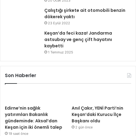
20 Ocak 2023
Çalıştığı şirkete ait otomobili benzin
dökerek yaktı
23 Eylül 2022
Keşan’da feci kaza! Jandarma
astsubay ve genç çift hayatını
kaybetti
1 Temmuz 2025
Son Haberler
Edirne’nin sağlık
Anıl Çakır, YENİ Parti’nin
yatırımları Bakanlık
Keşan’daki Kurucu İlçe
gündeminde: Aksal’dan
Başkanı oldu
Keşan için iki önemli talep
2 gün önce
19 saat önce