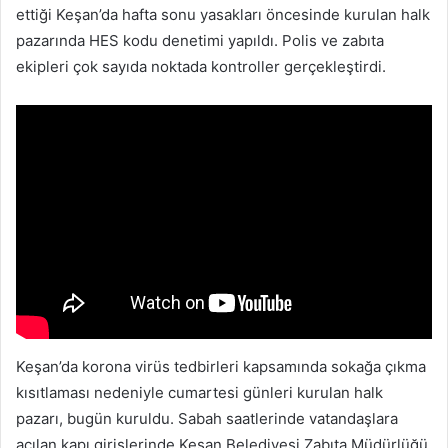
ettiği Keşan’da hafta sonu yasakları öncesinde kurulan halk
pazarında HES kodu denetimi yapıldı. Polis ve zabıta
ekipleri çok sayıda noktada kontroller gerçekleştirdi.
Keşan’da korona virüs tedbirleri kapsamında sokağa çıkma
kısıtlaması nedeniyle cumartesi günleri kurulan halk
pazarı, bugün kuruldu. Sabah saatlerinde vatandaşlara
açılan kapı girişlerinde Keşan Belediyesi Zabıta Müdürlüğü