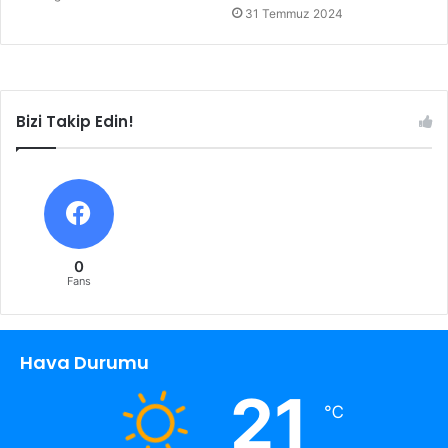
31 Temmuz 2024
Bizi Takip Edin!
0
Fans
Hava Durumu
21
℃