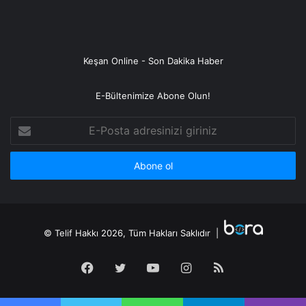
Keşan Online - Son Dakika Haber
E-Bültenimize Abone Olun!
E-
Posta
adresinizi
giriniz
© Telif Hakkı 2026, Tüm Hakları Saklıdır |
Facebook
Twitter
YouTube
Instagram
RSS