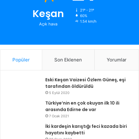
Keşan
21º - 21º
60%
1.54 km/h
Açık hava
Popüler
Son Eklenen
Yorumlar
Eski Keşan Vaizesi Özlem Güneş, eşi
tarafından öldürüldü
5 Eylül 2020
Türkiye’nin en çok okuyan ilk 10 ili
arasında Edirne de var
7 Ocak 2021
İki kardeşin karıştığı feci kazada biri
hayatını kaybetti