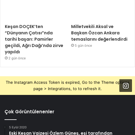
Keşan DOÇEK’ten
Milletvekili Aksal ve
“Dünyanın Çatısı”nda
Başkan Özcan Ankara
tarihi başarı: Pamirler
temaslarını değerlendirdi
geçildi, Ağrı Dağı’nda zirve
5 gün önce
yapıldı
2 gün önce
The Instagram Access Token is expired, Go to the Theme options
page > Integrations, to to refresh it.
Çok Görüntülenenler
5 Eylül 2020
Eski Keşan Vaizesi Özlem Güneş, eşi tarafından