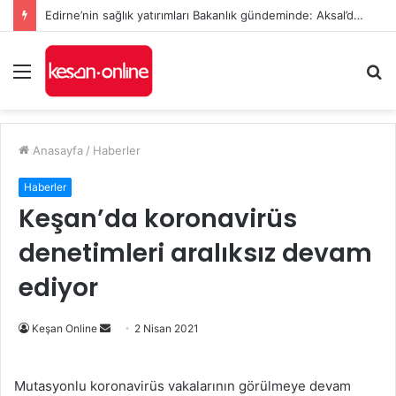
Edirne’nin sağlık yatırımları Bakanlık gündeminde: Aksal’dan Keşan için iki önemli talep
Menü
A
y
...
Anasayfa
/
Haberler
Haberler
Keşan’da koronavirüs
denetimleri aralıksız devam
ediyor
Bir
Keşan Online
2 Nisan 2021
e-
posta
Mutasyonlu koronavirüs vakalarının görülmeye devam
göndermek