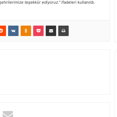
hrilerimize teşekkür ediyoruz.”
ifadeleri kullanıldı.
erest
Reddit
VKontakte
Odnoklassniki
Pocket
E-Posta ile paylaş
Yazdır