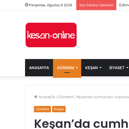
Edirn
Perşembe, Ağustos 6 2026
Son Dakika Haberleri
ANASAYFA
GÜNDEM
KEŞAN
SIYASET
Anasayfa
/
Gündem
/
Keşan’da cumhuriyet coşkusu f
Gündem
Keşan
Keşan’da cumhu