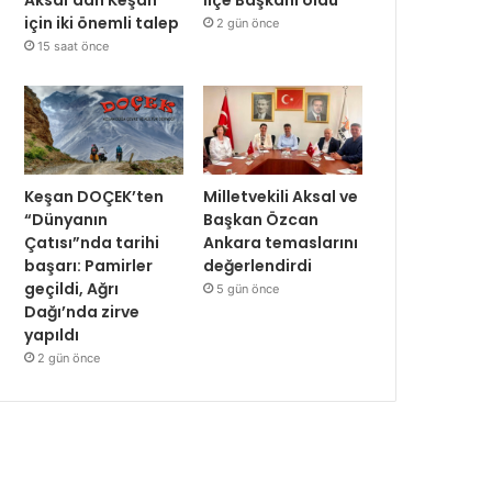
için iki önemli talep
2 gün önce
15 saat önce
Keşan DOÇEK’ten
Milletvekili Aksal ve
“Dünyanın
Başkan Özcan
Çatısı”nda tarihi
Ankara temaslarını
başarı: Pamirler
değerlendirdi
geçildi, Ağrı
5 gün önce
Dağı’nda zirve
yapıldı
2 gün önce