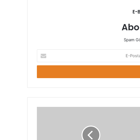
E-
Abo
Spam Gö
E-
Posta
adresinizi
giriniz