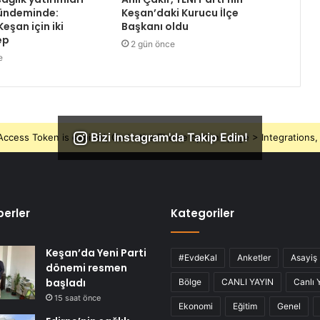
gündeminde:
Keşan’daki Kurucu İlçe
eşan için iki
Başkanı oldu
ep
2 gün önce
e
Bizi Instagram'da Takip Edin!
ccess Token is expired, Go to the Theme options page > Integrations, t
erler
Kategoriler
Keşan’da Yeni Parti
#EvdeKal
Anketler
Asayiş
dönemi resmen
başladı
Bölge
CANLI YAYIN
Canlı 
15 saat önce
Ekonomi
Eğitim
Genel