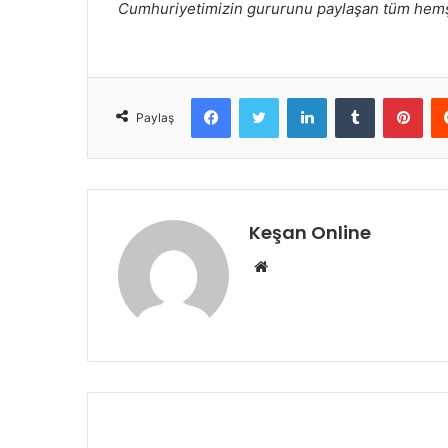
Cumhuriyetimizin gururunu paylaşan tüm hemşe
Facebook
Twitter
LinkedIn
Tumblr
Pint
Paylaş
Keşan Online
Web
sitesi