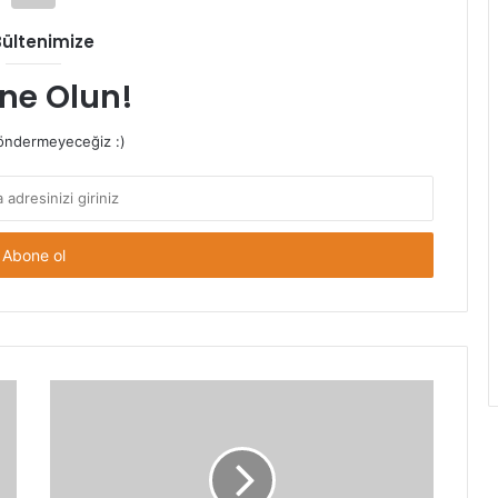
Bültenimize
ne Olun!
ndermeyeceğiz :)