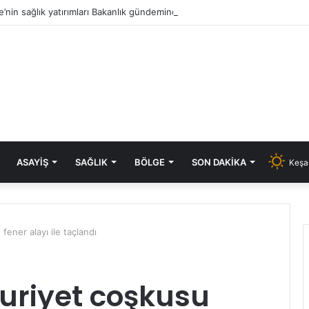
e’nin sağlık yatırımları Bakanlık gündeminde: Aksal’dan Keşan için iki önem
ASAYIŞ
SAĞLIK
BÖLGE
SON DAKIKA
Keşa
ener alayı ile taçlandı
riyet coşkusu