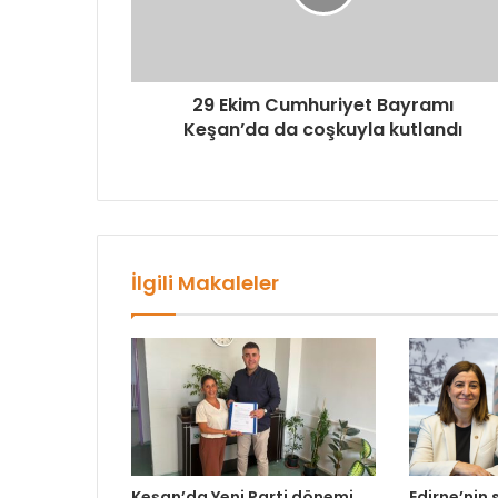
29 Ekim Cumhuriyet Bayramı
Keşan’da da coşkuyla kutlandı
İlgili Makaleler
Keşan’da Yeni Parti dönemi
Edirne’nin 