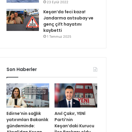
23 Eylül 2022
Keşan’da feci kaza!
Jandarma astsubay ve
genç çift hayatını
kaybetti
1 Temmuz 2025
Son Haberler
Edirne’nin sağlık
Anıl Çakır, YENİ
yatırımları Bakanlık
Parti’nin
gündeminde:
Keşan’daki Kurucu
Aksal’dan Keşan
İlçe Başkanı oldu