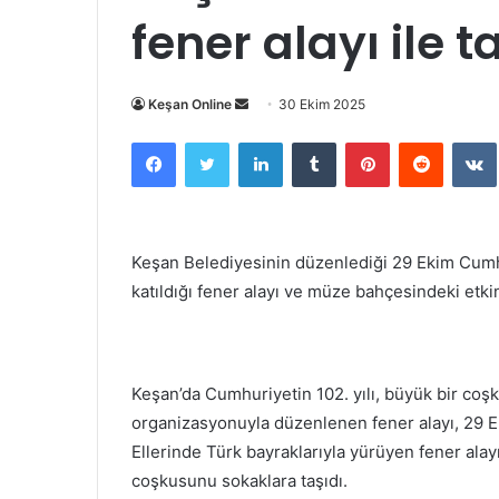
fener alayı ile 
Bir
Keşan Online
30 Ekim 2025
e-
Facebook
Twitter
LinkedIn
Tumblr
Pinterest
Reddit
posta
göndermek
Keşan Belediyesinin düzenlediği 29 Ekim Cumhu
katıldığı fener alayı ve müze bahçesindeki etki
Keşan’da Cumhuriyetin 102. yılı, büyük bir coşk
organizasyonuyla düzenlenen fener alayı, 29 
Ellerinde Türk bayraklarıyla yürüyen fener alay
coşkusunu sokaklara taşıdı.