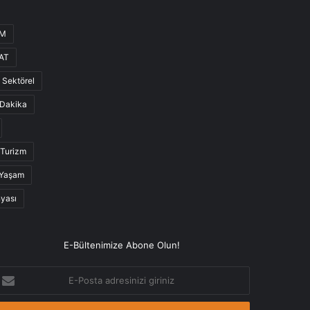
UM
AT
Sektörel
Dakika
Turizm
Yaşam
nyası
E-Bültenimize Abone Olun!
-
osta
dresinizi