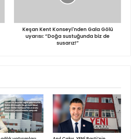
Keşan Kent Konseyi'nden Gala Gölü
uyarısı: “Doğa sustuğunda biz de
susarız!”
sağlık yatırımları
Anıl Çakır, YENİ Parti’nin