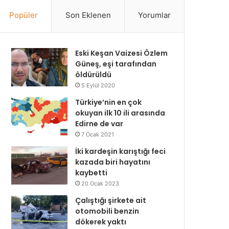
Popüler
Son Eklenen
Yorumlar
Eski Keşan Vaizesi Özlem
Güneş, eşi tarafından
öldürüldü
5 Eylül 2020
Türkiye’nin en çok
okuyan ilk 10 ili arasında
Edirne de var
7 Ocak 2021
İki kardeşin karıştığı feci
kazada biri hayatını
kaybetti
20 Ocak 2023
Çalıştığı şirkete ait
otomobili benzin
dökerek yaktı