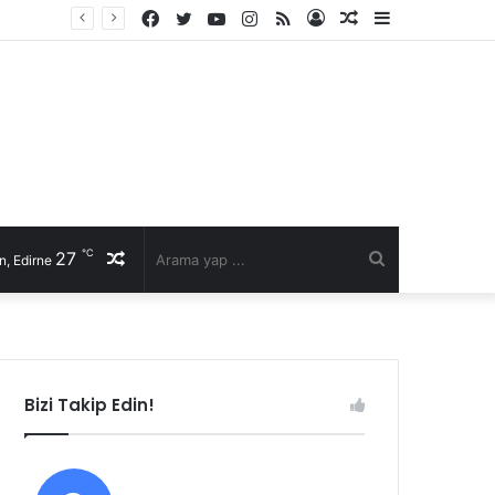
Facebook
Twitter
YouTube
Instagram
RSS
Kayıt
Rastgele
Kenar
li talep
Ol
Makale
Bölmesi
℃
27
Rastgele
Arama
n, Edirne
Makale
yap
...
Bizi Takip Edin!