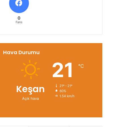
0
Fans
Hava Durumu
21
℃
Keşan
21º - 21º
60%
1.54 km/h
Açık hava