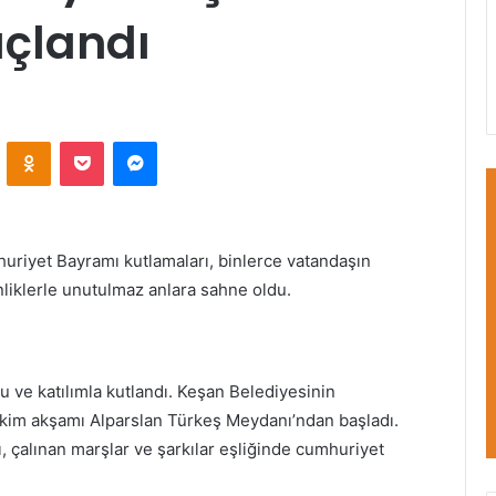
taçlandı
VKontakte
Odnoklassniki
Pocket
Messenger
riyet Bayramı kutlamaları, binlerce vatandaşın
nliklerle unutulmaz anlara sahne oldu.
u ve katılımla kutlandı. Keşan Belediyesinin
Ekim akşamı Alparslan Türkeş Meydanı’ndan başladı.
ı, çalınan marşlar ve şarkılar eşliğinde cumhuriyet