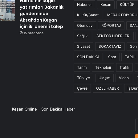
Edirne’nin sağlık
Haberler
Keşan
KÜLTÜR
yatırımları Bakanlık
gündeminde:
Kültür/Sanat
MERAK EDİYOR
Aksal’dan Keşan
Otomotiv
RÖPORTAJ
SAN
için iki önemli talep
15 saat önce
Sağlık
SEKTÖR LİDERLERİ
Siyaset
SOKAKTAYIZ
Son 
SON DAKİKA
Spor
TARİH
Tarım
Teknoloji
Trafik
Türkiye
Ulaşım
Video
Çevre
ÖZEL HABER
İş Dü
Keşan Online - Son Dakika Haber
E
P
a