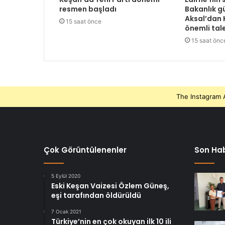
resmen başladı
Bakanlık 
Aksal’dan K
15 saat önce
önemli tal
15 saat önc
The Instagram A
Çok Görüntülenenler
Son Hab
5 Eylül 2020
Eski Keşan Vaizesi Özlem Güneş,
eşi tarafından öldürüldü
7 Ocak 2021
Türkiye’nin en çok okuyan ilk 10 ili