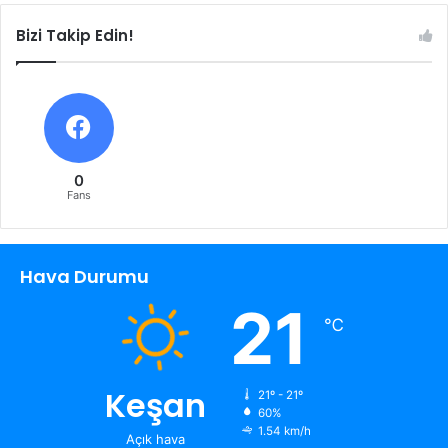
Bizi Takip Edin!
0
Fans
Hava Durumu
21
℃
Keşan
21º - 21º
60%
1.54 km/h
Açık hava