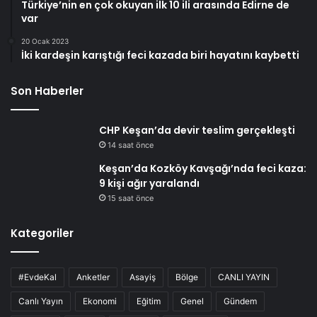
Türkiye’nin en çok okuyan ilk 10 ili arasında Edirne de
var
20 Ocak 2023
İki kardeşin karıştığı feci kazada biri hayatını kaybetti
Son Haberler
CHP Keşan’da devir teslim gerçekleşti
14 saat önce
Keşan’da Kozköy Kavşağı’nda feci kaza:
9 kişi ağır yaralandı
15 saat önce
Kategoriler
#EvdeKal
Anketler
Asayiş
Bölge
CANLI YAYIN
Canlı Yayın
Ekonomi
Eğitim
Genel
Gündem