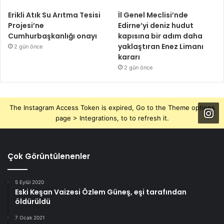
Erikli Atık Su Arıtma Tesisi
İl Genel Meclisi’nde
Projesi’ne
Edirne’yi deniz hudut
Cumhurbaşkanlığı onayı
kapısına bir adım daha
yaklaştıran Enez Limanı
2 gün önce
kararı
2 gün önce
The Instagram Access Token is expired, Go to the Theme options
page > Integrations, to to refresh it.
Çok Görüntülenenler
5 Eylül 2020
Eski Keşan Vaizesi Özlem Güneş, eşi tarafından
öldürüldü
7 Ocak 2021