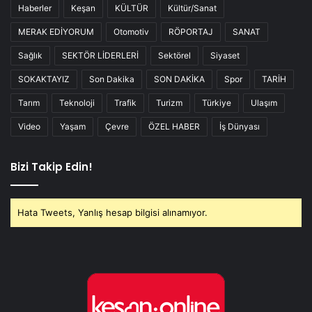
Haberler
Keşan
KÜLTÜR
Kültür/Sanat
MERAK EDİYORUM
Otomotiv
RÖPORTAJ
SANAT
Sağlık
SEKTÖR LİDERLERİ
Sektörel
Siyaset
SOKAKTAYIZ
Son Dakika
SON DAKİKA
Spor
TARİH
Tarım
Teknoloji
Trafik
Turizm
Türkiye
Ulaşım
Video
Yaşam
Çevre
ÖZEL HABER
İş Dünyası
Bizi Takip Edin!
Hata Tweets, Yanlış hesap bilgisi alınamıyor.