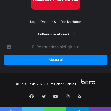
Keşan Online - Son Dakika Haber
E-Bültenimize Abone Olun!
E-
Posta
adresinizi
giriniz
© Telif Hakkı 2026, Tüm Hakları Saklıdır |
Facebook
Twitter
YouTube
Instagram
RSS