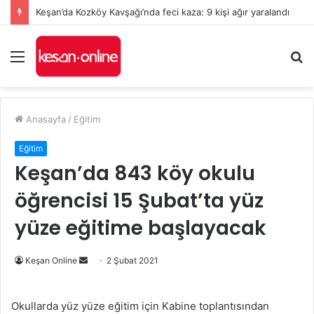
Keşan’da Kozköy Kavşağı’nda feci kaza: 9 kişi ağır yaralandı
Menü
A
y
...
Anasayfa
/
Eğitim
Eğitim
Keşan’da 843 köy okulu
öğrencisi 15 Şubat’ta yüz
yüze eğitime başlayacak
Bir
Keşan Online
2 Şubat 2021
e-
posta
Okullarda yüz yüze eğitim için Kabine toplantısından
göndermek