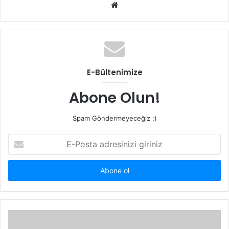
Web
sitesi
E-Bültenimize
Abone Olun!
Spam Göndermeyeceğiz :)
E-
Posta
adresinizi
giriniz