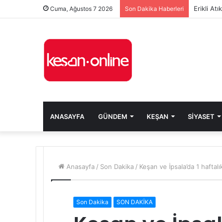
Erikli At
Cuma, Ağustos 7 2026
Son Dakika Haberleri
ANASAYFA
GÜNDEM
KEŞAN
SIYASET
Anasayfa
/
Son Dakika
/
Keşan ve İpsala’da 1 haftalı
Son Dakika
SON DAKİKA