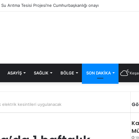
ık Su Arıtma Tesisi Projesi’ne Cumhurbaşkanlığı onayı
ASAYIŞ
SAĞLIK
BÖLGE
SON DAKIKA
Keşan
Gö
k elektrik kesintileri uygulanacak
Ka
Mü
19