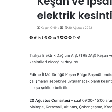
Keşan ve İpsal
elektrik kesin
Bir
Keşan Online
20 Ağustos 2022
e-
Facebook
Twitter
LinkedIn
Tumblr
Pinterest
Reddit
VKontakte
Odnoklassniki
Pocket
Messenger
Messenger
WhatsApp
Telegram
posta
göndermek
Trakya Elektrik Dağıtım A.Ş. (TREDAŞ) Keşan ve 
kesintileri olacağını duyurdu.
Edirne İl Müdürlüğü Keşan Bölge Başmühendisl
çalışmaları sebebiyle uygulanacak planlı kesint
ise şu şeklide belirtildi.
20 Ağustos Cumartesi
– saat 09:00- 15:00 ara
Maltepe, Karacaali, Altıntaş, Çobançeşme, Kara