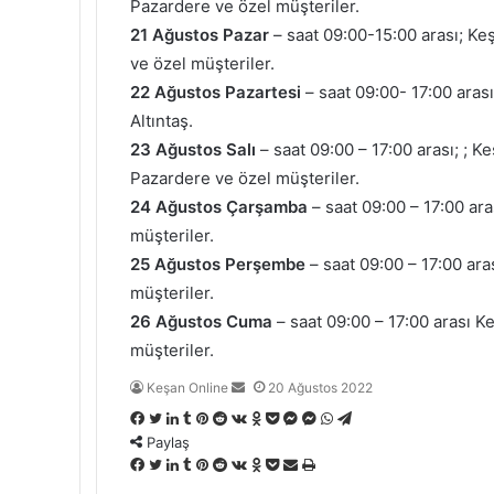
Pazardere ve özel müşteriler.
21 Ağustos Pazar
– saat 09:00-15:00 arası; K
ve özel müşteriler.
22 Ağustos Pazartesi
– saat 09:00- 17:00 arası
Altıntaş.
23 Ağustos Salı
– saat 09:00 – 17:00 arası; ; Ke
Pazardere ve özel müşteriler.
24 Ağustos Çarşamba
– saat 09:00 – 17:00 ara
müşteriler.
25 Ağustos Perşembe
– saat 09:00 – 17:00 aras
müşteriler.
26 Ağustos Cuma
– saat 09:00 – 17:00 arası Ke
müşteriler.
Bir
Keşan Online
20 Ağustos 2022
e-
Facebook
Twitter
LinkedIn
Tumblr
Pinterest
Reddit
VKontakte
Odnoklassniki
Pocket
Messenger
Messenger
WhatsApp
Telegram
posta
Paylaş
göndermek
Facebook
Twitter
LinkedIn
Tumblr
Pinterest
Reddit
VKontakte
Odnoklassniki
Pocket
E-
Yazdır
Posta