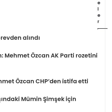
e
l
e
r
örevden alındı
n: Mehmet Özcan AK Parti rozetini
met Özcan CHP’den istifa etti
şındaki Mümin Şimşek için