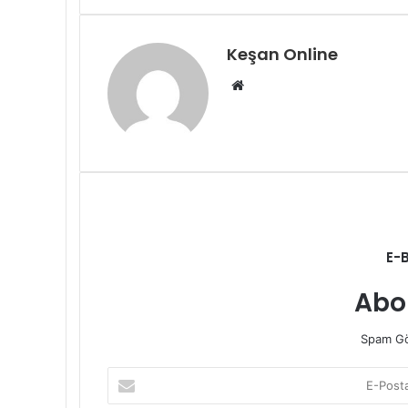
ile
paylaş
Keşan Online
Web
sitesi
E-
Abo
Spam Gö
E-
Posta