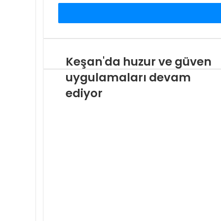
adresinizi
giriniz
Keşan'da huzur ve güven
uygulamaları devam
ediyor