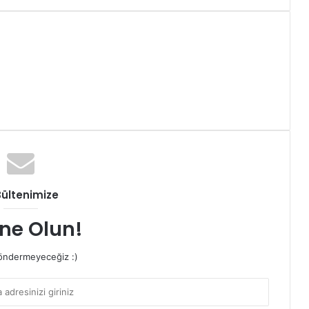
Bültenimize
ne Olun!
ndermeyeceğiz :)