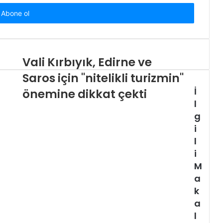
Vali Kırbıyık, Edirne ve
Saros için "nitelikli turizmin"
İ
önemine dikkat çekti
l
g
i
l
i
M
a
k
a
l