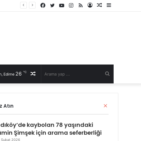
Facebook
Twitter
YouTube
Instagram
RSS
Kayıt
Rastgele
Kenar
Ol
Makale
Bölmesi
℃
26
Rastgele
Arama
, Edirne
Makale
yap
Kapalı
z Atın
...
dıköy’de kaybolan 78 yaşındaki
min Şimşek için arama seferberliği
 Şubat 2026