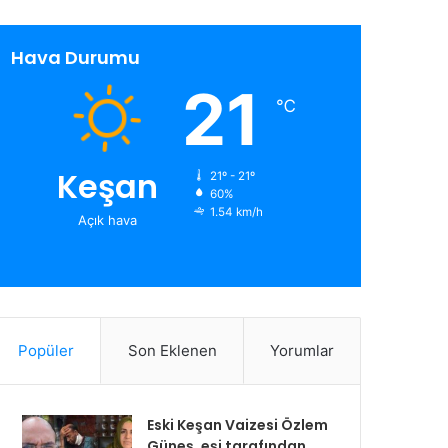
Hava Durumu
21
℃
Keşan
21º - 21º
60%
1.54 km/h
Açık hava
Popüler
Son Eklenen
Yorumlar
Eski Keşan Vaizesi Özlem
Güneş, eşi tarafından