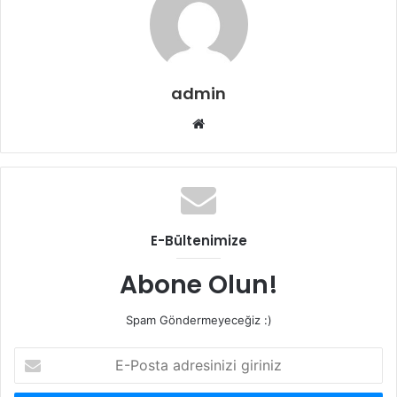
admin
Web
sitesi
E-Bültenimize
Abone Olun!
Spam Göndermeyeceğiz :)
E-
Posta
adresinizi