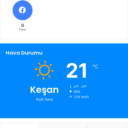
0
Fans
Hava Durumu
21
℃
Keşan
21º - 21º
60%
1.54 km/h
Açık hava