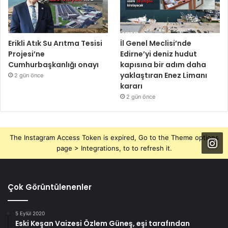
Erikli Atık Su Arıtma Tesisi
İl Genel Meclisi’nde
Projesi’ne
Edirne’yi deniz hudut
Cumhurbaşkanlığı onayı
kapısına bir adım daha
yaklaştıran Enez Limanı
2 gün önce
kararı
2 gün önce
The Instagram Access Token is expired, Go to the Theme options
page > Integrations, to to refresh it.
Çok Görüntülenenler
5 Eylül 2020
Eski Keşan Vaizesi Özlem Güneş, eşi tarafından