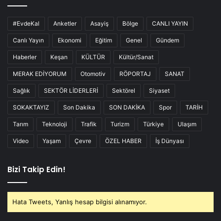
#EvdeKal
Anketler
Asayiş
Bölge
CANLI YAYIN
Canlı Yayın
Ekonomi
Eğitim
Genel
Gündem
Haberler
Keşan
KÜLTÜR
Kültür/Sanat
MERAK EDİYORUM
Otomotiv
RÖPORTAJ
SANAT
Sağlık
SEKTÖR LİDERLERİ
Sektörel
Siyaset
SOKAKTAYIZ
Son Dakika
SON DAKİKA
Spor
TARİH
Tarım
Teknoloji
Trafik
Turizm
Türkiye
Ulaşım
Video
Yaşam
Çevre
ÖZEL HABER
İş Dünyası
Bizi Takip Edin!
Hata Tweets, Yanlış hesap bilgisi alınamıyor.