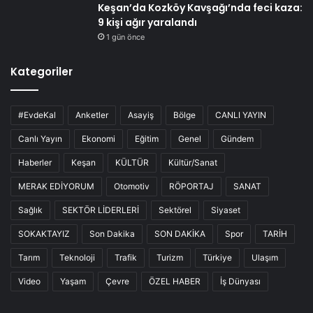
Keşan’da Kozköy Kavşağı’nda feci kaza:
9 kişi ağır yaralandı
1 gün önce
Kategoriler
#EvdeKal
Anketler
Asayiş
Bölge
CANLI YAYIN
Canlı Yayın
Ekonomi
Eğitim
Genel
Gündem
Haberler
Keşan
KÜLTÜR
Kültür/Sanat
MERAK EDİYORUM
Otomotiv
RÖPORTAJ
SANAT
Sağlık
SEKTÖR LİDERLERİ
Sektörel
Siyaset
SOKAKTAYIZ
Son Dakika
SON DAKİKA
Spor
TARİH
Tarım
Teknoloji
Trafik
Turizm
Türkiye
Ulaşım
Video
Yaşam
Çevre
ÖZEL HABER
İş Dünyası