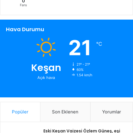
0
Fans
Hava Durumu
21
℃
Keşan
21º - 21º
60%
1.54 km/h
Açık hava
Popüler
Son Eklenen
Yorumlar
Eski Keşan Vaizesi Özlem Güneş, eşi