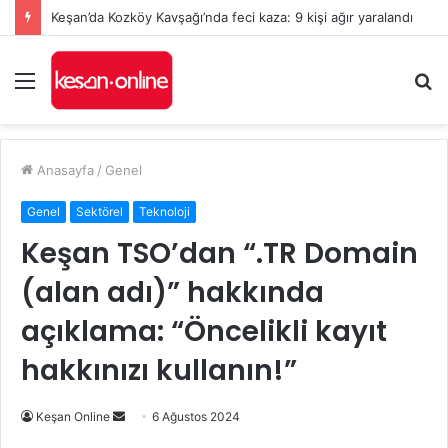
Keşan’da Kozköy Kavşağı’nda feci kaza: 9 kişi ağır yaralandı
Menü
A
y
...
Anasayfa
/
Genel
Genel
Sektörel
Teknoloji
Keşan TSO’dan “.TR Domain
(alan adı)” hakkında
açıklama: “Öncelikli kayıt
hakkınızı kullanın!”
Bir
Keşan Online
6 Ağustos 2024
e-