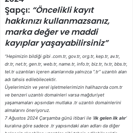
Şapçı:
“Öncelikli kayıt
hakkınızı kullanmazsanız,
marka değer ve maddi
kayıplar yaşayabilirsiniz”
“Hepimizin bildiği gibi .com.tr, gov.tr, org.tr, kep.tr, av.tr,
dr.tr, net.tr, gen.tr, web.tr, name.tr, info.tr, biz.tr, tv.tr, bbs.tr,
tel.tr uzantıları içeren alanlarında yalnızca “.tr” uzantılı alan
adı tahsis edilebilecektir.
Üyelerimizin ve yerel işletmelerimizin halihazırda com.tr
ve benzeri uzantılı domainleri varsa mağduriyet
yaşamamaları açısından mutlaka .tr uzantılı domainlerini
almalarını öneriyoruz.
7 Ağustos 2024 Çarşamba günü itibari ile ‘
ilk gelen ilk alır
‘
kuralına göre sadece .tr yapısındaki alan adları da diğer