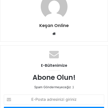
Keşan Online
Web
sitesi
E-Bültenimize
Abone Olun!
Spam Göndermeyeceğiz :)
E-
Posta
adresinizi