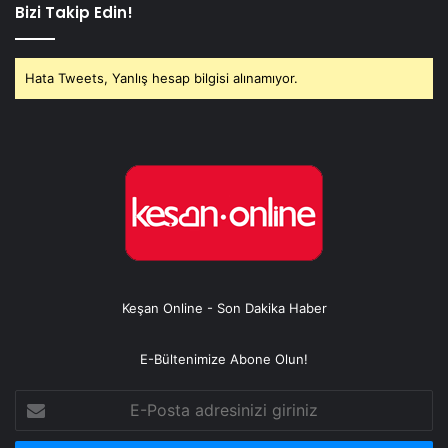
Bizi Takip Edin!
Hata Tweets, Yanlış hesap bilgisi alınamıyor.
Keşan Online - Son Dakika Haber
E-Bültenimize Abone Olun!
E-
Posta
adresinizi