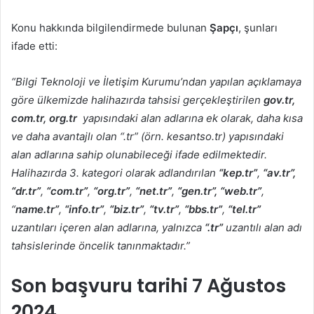
Konu hakkında bilgilendirmede bulunan
Şapçı
, şunları
ifade etti:
“Bilgi Teknoloji ve İletişim Kurumu’ndan yapılan açıklamaya
göre ülkemizde halihazırda tahsisi gerçekleştirilen
gov.tr,
com.tr, org.tr
yapısındaki alan adlarına ek olarak, daha kısa
ve daha avantajlı olan “.tr” (örn. kesantso.tr) yapısındaki
alan adlarına sahip olunabileceği ifade edilmektedir.
Halihazırda 3. kategori olarak adlandırılan
“kep.tr”
,
“av.tr”,
“dr.tr”
,
“com.tr”
,
“org.tr”
,
“net.tr”
,
“gen.tr”,
“web.tr”
,
“
name.tr”
,
“info.tr”
,
“biz.tr”
,
“tv.tr”
,
“bbs.tr”
,
“tel.tr”
uzantıları içeren alan adlarına, yalnızca
“.tr”
uzantılı alan adı
tahsislerinde öncelik tanınmaktadır.”
Son başvuru tarihi 7 Ağustos
2024