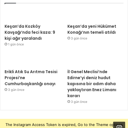
Keşan’da Kozköy
Keşan’da yeni Hükümet
Kavşağı’nda feci kaza: 9
Konağı’nın temeli atıldı
kişi ağır yaralandı
3 gün önce
1 gün önce
Erikli Atık Su Arıtma Tesisi
İl Genel Meclisi’nde
Projesi’ne
Edirne’yi deniz hudut
Cumhurbaşkanlığı onayı
kapısına bir adım daha
yaklaştıran Enez Limanı
3 gün önce
kararı
3 gün önce
The Instagram Access Token is expired, Go to the Theme options